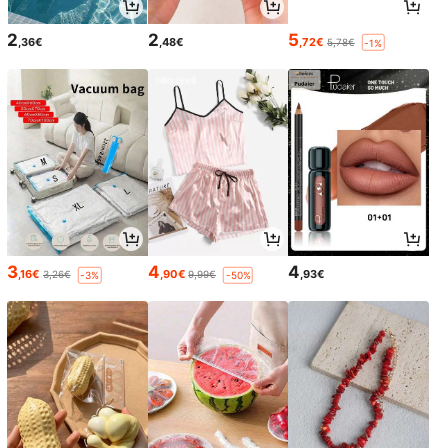
2
2
5
,36€
,48€
,72€
5,78€
-1%
3
4
4
,16€
,90€
,93€
3,26€
9,99€
-3%
-50%