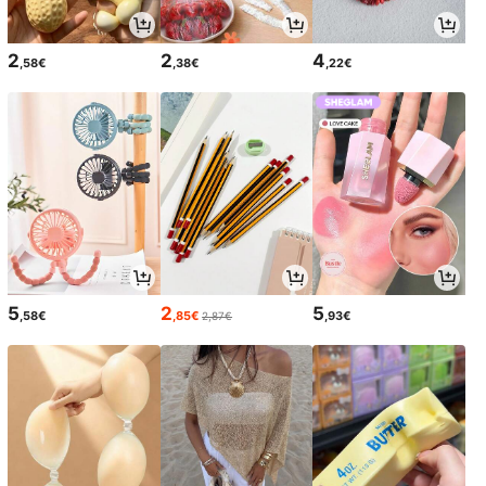
2
2
4
,58€
,38€
,22€
5
2
5
,58€
,85€
,93€
2,87€