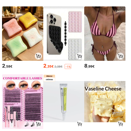
2
2
8
,58€
,35€
,99€
2,38€
-1%