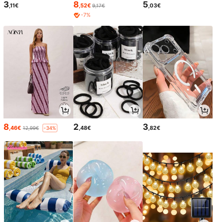
3
8
5
,11€
,52€
,03€
9,17€
-7%
8
2
3
,46€
,48€
,82€
12,99€
-34%