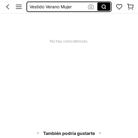
Bikinis Mujer
Bañadores De Mujer
Missguided
Vestido Mujer Verano
No hay coincidencias.
Vestido Verano Mujer
Bikinis Mujer
También podría gustarte