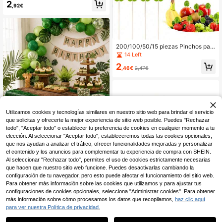
Cuenco de cáscara de coco, Cuenc
2
,92€
o redondo vintage, Cuchara de cás
cara de coco, Adecuado para hacer
cuencos de batidos y postres, Se p
uede usar para catering escolar, Cu
chara de cáscara de coco, Esencial
para la temporada de regreso a clas
200/100/50/15 piezas Pinchos par
es
a aperitivos, palillos decorativos y p
14 Left
alillos para comida de bambú con di
2
seño de caparazón de tortuga tropi
,46€
2,47€
cal, hojas verdes decorativas, de 4.
7 pulgadas de largo, para fiestas ha
waianas y Navidad
Utilizamos cookies y tecnologías similares en nuestro sitio web para brindar el servicio
que solicitas y ofrecerte la mejor experiencia de sitio web posible. Puedes "Rechazar
todo", "Aceptar todo" o establecer tu preferencia de cookies en cualquier momento a tu
elección. Al seleccionar "Aceptar todo", estableceremos todas las cookies opcionales,
que nos ayudan a analizar el tráfico, ofrecer funcionalidades mejoradas y personalizar
el contenido y los anuncios para complementar tu experiencia de compra con SHEIN.
Al seleccionar "Rechazar todo", permites el uso de cookies estrictamente necesarias
3 piezas de manteles con tema de
que hacen que nuestro sitio web funcione. Puedes desactivarlas cambiando la
dinosaurios de bosque, adecuados
40 Left
configuración de tu navegador, pero esto puede afectar el funcionamiento del sitio web.
para fiestas de dinosaurios de la jun
Para obtener más información sobre las cookies que utilizamos y para ajustar tus
4
gla, baby shower, picnic, camping, t
,44€
configuraciones de cookies opcionales, selecciona "Administrar cookies". Para obtener
amaño 105 x 54 pulgadas
más información sobre cómo procesamos los datos que recopilamos,
haz clic aquí
para ver nuestra Política de privacidad.
1
0