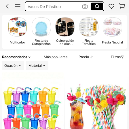
Jeringuilla Chupitos Boda
Pajitas Plástico
Vasos Con Pajita Y Tapa
Fiesta de
Celebración
Fiesta
Multicolor
Fiesta Nupcial
Cumpleaños
de días
Temática
festivos
Recomendados
Más populares
Precio
Filtros
Ocasión
Material