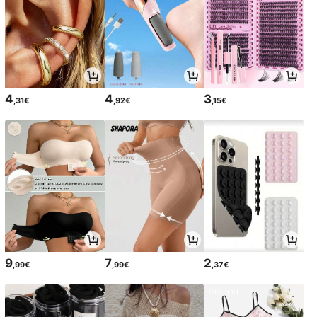
4
4
3
,31€
,92€
,15€
9
7
2
,99€
,99€
,37€