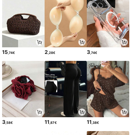
15
2
3
,74€
,28€
,74€
3
11
11
,58€
,87€
,38€