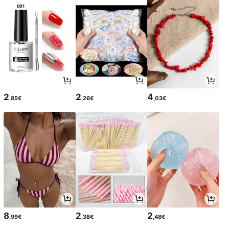
2
2
4
,85€
,26€
,03€
8
2
2
,99€
,38€
,48€