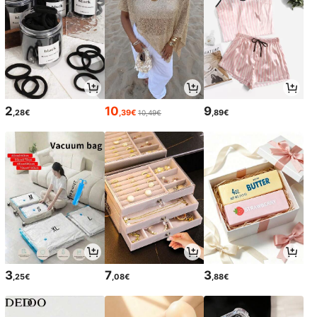
2
10
9
,28€
,39€
,89€
10,49€
3
7
3
,25€
,08€
,88€