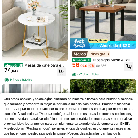
cil montaje y resistentes a la intem
,99€
-32%
59,00€
mesa de comedor sencilla en el pati
perie.
o de una popular tienda de té con le
4-7 días hábiles
che.
Ahorro de 4,82€
Tribesigns
Tribesigns Mesa Auxilia
Almacén UE
56
r de Jardín Exterior Square, mesita
Mesas de café para ext
Almacén UE
,04€
-7%
60,86€
de Patio Resistente a la Intemperie
74
eriores
,04€
con Tablero de Metal y Patas robus
4-7 días hábiles
Mesa redonda de jardín para exterio
tas de Metal Negro,
35
res de 60 cm con tablero de cristal,
4-7 días hábiles
,58€
mesa auxiliar de café para patio o b
Mesa de comedor redon
Almacén UE
alcón, estructura metálica, mesa de
131
da de 120 cm de diámetro / Mesa d
bistró para comedor, ideal para jardí
,99€
e comedor retro de MDF / Espacio p
n, terraza, patio trasero, porche o c
Utilizamos cookies y tecnologías similares en nuestro sitio web para brindar el servicio
ara 4-6 personas / Patas de mesa r
afetería. Muebles de exterior de fáci
egulables en altura / Capacidad de
que solicitas y ofrecerte la mejor experiencia de sitio web posible. Puedes "Rechazar
l montaje y resistentes a la intemper
carga: 136 kg / Comedor, cocina y s
todo", "Aceptar todo" o establecer tu preferencia de cookies en cualquier momento a tu
ie.
ala de estar
elección. Al seleccionar "Aceptar todo", estableceremos todas las cookies opcionales,
que nos ayudan a analizar el tráfico, ofrecer funcionalidades mejoradas y personalizar
el contenido y los anuncios para complementar tu experiencia de compra con SHEIN.
Al seleccionar "Rechazar todo", permites el uso de cookies estrictamente necesarias
que hacen que nuestro sitio web funcione. Puedes desactivarlas cambiando la