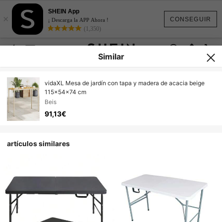
SHEIN App
×
CONSEGUIR
¡ Descarga la APP Ahora !
(1,350)
Similar
vidaXL Mesa de jardín con tapa y madera de acacia beige
115x54x74 cm
Beis
91,13€
artículos similares