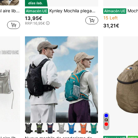
Mochila para senderismo al aire libre, mochila para ciclismo, mochila de trekking ligera para viaje, mochila de día impermeable para escalar, bolso deportivo unisex para el hombro
Kynley Mochila plegable ultraligera para viajes al aire libre, senderismo, mochila impermeable para ocio, Camping, para hombres y mujeres, Mochila de tela Oxford de gran capacidad. ✅ Envíos a España en 48/72h
Mochila de senderismo RAINSMORE para hombres 
Almacén UE
Almacén UE
13,95€
15 Left
RRP:
16,95€
31,21€
6