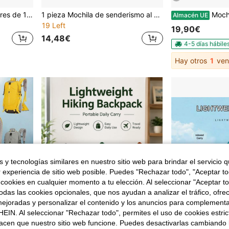
Mochila ligera para exteriores de 18L, adecuada para senderismo y montañismo, color negro
1 pieza Mochila de senderismo al aire libre de nailon, mochila para ciclismo, bolsa de viaje ligera para trekking, mochila de escalada impermeable, mochila deportiva unisex
Mochila de Viaje para Cabina de Avión para Vueling, Ryanair | Equipaje de Mano Impermeable 
Almacén UE
19 Left
19,90€
14,48€
4-5 días hábile
Hay otros
1
ven
 y tecnologías similares en nuestro sitio web para brindar el servicio qu
r experiencia de sitio web posible. Puedes "Rechazar todo", "Aceptar t
 cookies en cualquier momento a tu elección. Al seleccionar "Aceptar to
das las cookies opcionales, que nos ayudan a analizar el tráfico, ofre
ejoradas y personalizar el contenido y los anuncios para complementa
EIN. Al seleccionar "Rechazar todo", permites el uso de cookies estri
acen que nuestro sitio web funcione. Puedes desactivarlas cambiando 