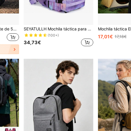
aventura al aire libre, senderismo, camping, viaje
SEYATULLH Mochila táctica para deportes al aire libre de 45L, mochila de gran capacidad para senderismo y camping, bolsa de viaje impermeable con bolsillo para botella de agua para hombres
(100+)
17,01€
17,18€
34,73€