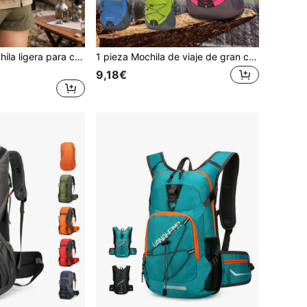
2 piezas/Set Mochila ligera para correr en senderos al aire libre, con bolsa de almacenamiento de cables, estilo deportivo profesional, adecuada para senderismo, ciclismo, montañismo y otras actividades al aire libre, con panel trasero de malla transpirable y correas ergonómicas para los hombros
1 pieza Mochila de viaje de gran capacidad y peso ligero, mochila deportiva para exteriores, bolsa de senderismo ultraligera de nailon, mochila de almacenamiento para acampada unisex, mochila para trekking. Adecuada para montañismo, senderismo, trekking, acampada.
9,18€