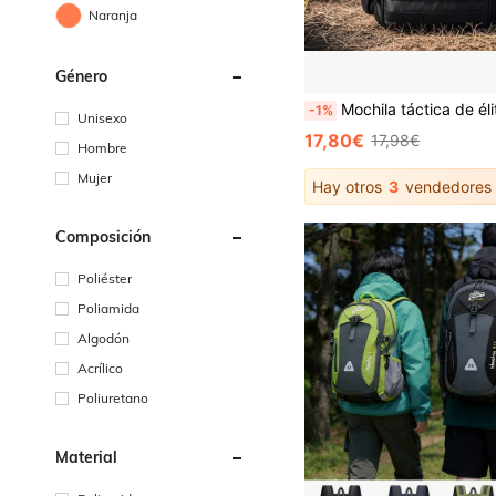
Naranja
Género
Mochila táctica de élite de 50L/30L, grado militar, resistente, mochila de 3 días MOLLE para salir de emergencia, ultra duradera para trabajo, hombre, 
-1%
Unisexo
17,80€
17,98€
Hombre
Mujer
Hay otros
3
vendedores
Composición
Poliéster
Poliamida
Algodón
Acrílico
Poliuretano
Material