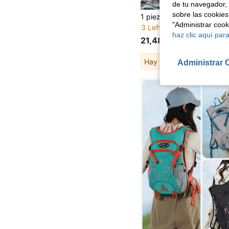
de tu navegador, 
sobre las cookies
"Administrar coo
3 Left
haz clic aquí para
21,48€
Hay otros
1
vendedores
Administrar 