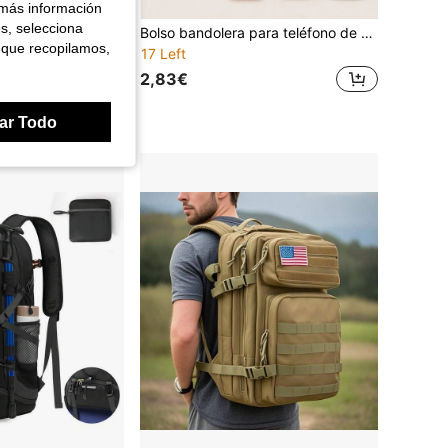
 más información
es, selecciona
Vanaheimr Mochila plegable y ligera, perfecta para senderismo, viajes, gimnasio y uso diario
Bolso bandolera para teléfono de mujer para exteriores, duradero con tacto suave premium, almacenamiento multifuncional con solapa segura, adecuado para correr, viajar, volver a la escuela y estilo deportivo casual, diseño compacto manos libres
 que recopilamos,
17 Left
2,83€
ar Todo