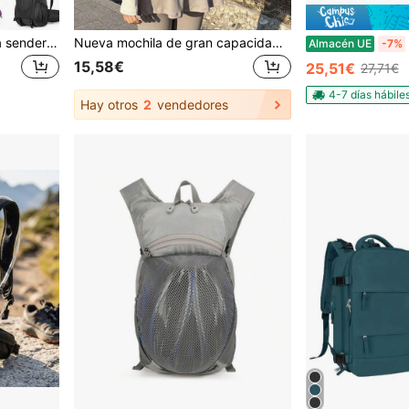
1 pieza Mochila ligera para senderismo, mochila para campamento, bolsa impermeable para excursionismo, Mochila compacta para viajes, ligera mochila de senderismo para hombres y mujeres, para acampar, ing, deportes al aire libre, gran capacidad, viaje, regalo de Halloween, Navidad, Acción de Gracias, bolso deportivo y de fitness
Nueva mochila de gran capacidad para deportes, senderismo y viajes para hombres y mujeres, bolsa de mensajero impermeable y ligera de moda, mochila para ciclismo, mochila de gran capacidad impermeable y ligera de moda para deportes al aire libre, senderismo y viajes, mochila para ciclismo
Almacén UE
-7%
15,58€
25,51€
27,71€
4-7 días hábile
Hay otros
2
vendedores