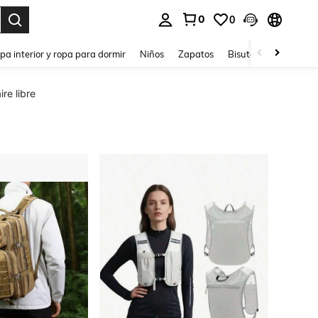
0
0
ar. Press Enter to select.
pa interior y ropa para dormir
Niños
Zapatos
Bisutería Y Accesorio
re libre