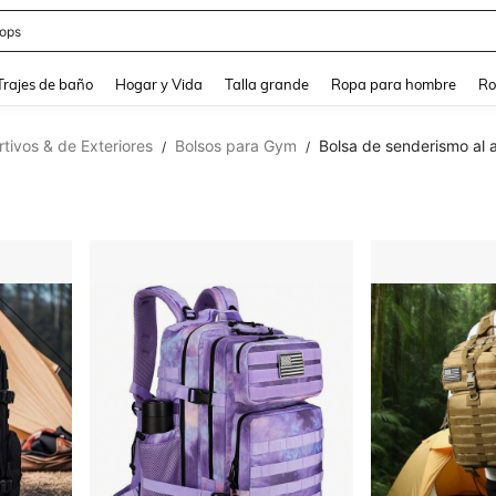
ops
and down arrow keys to navigate search Búsqueda Reciente and Buscar y Encontr
Trajes de baño
Hogar y Vida
Talla grande
Ropa para hombre
Ro
tivos & de Exteriores
Bolsos para Gym
Bolsa de senderismo al ai
/
/