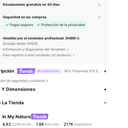
Devoluciones gratuitas en 30 días
Seguridad en las compras
Pagos seguros
Protección de la privacidad
Vendido por el vendedor profesional: SHEIN
Enviado desde SHEIN
Información y bligaciones del Vendedor
Para reportar a este vendedor y/o producto
ipción
#ciclismochic
90% Poliamida,10% Elastano,Bolsillo,Cr
ción de seguridad y contactos
4,82
1.8K
217K
s Y Dimensiones
 La Tienda
4,82
1.8K
217K
In My Nature
4,82
1.8K
217K
Calificación
Artículos
Seguidores
3***2
pagado
Hace 1 día