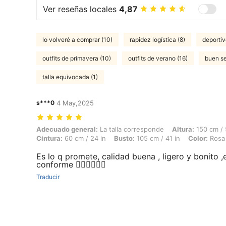
Ver reseñas locales
4,87
lo volveré a comprar (10)
rapidez logística (8)
deportiv
outfits de primavera (10)
outfits de verano (16)
buen se
talla equivocada (1)
s***0
4 May,2025
Adecuado general: La talla corresponde, Altura: 150 cm / 59 in, Peso: 
Adecuado general:
La talla corresponde
Altura:
150 cm / 
Cintura:
60 cm / 24 in
Busto:
105 cm / 41 in
Color:
Rosa
Es lo q promete, calidad buena , ligero y bonito ,
conforme 👍🏽👍🏽👍🏽
Traducir