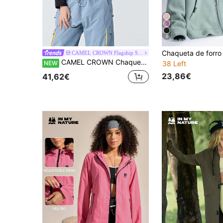
6
CAMEL CROWN Flagship Store
CAMEL CROWN Chaqueta Softshell Nueva para Mujer, Tejida para Exteriores Duradera Elástica con Cuello Alto Moda Ajuste Slim Corte 3D Prenda Exterior
NEW
38 Left
23,86€
41,62€