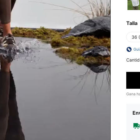
Talla
36 
Guí
Cantid
Gana h
Env