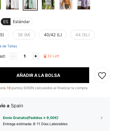
ES
Estándar
(S)
38 (M)
40/42 (L)
44 (XL)
a de Tallas
ad:
32 Left
AÑADIR A LA BOLSA
asta
18
puntos SHEIN calculados al finalizar la compra.
ío a
Spain
Envío Gratuito(Pedidos ≥ 9,00€)
Entrega estimada:
8-11 Días Laborables