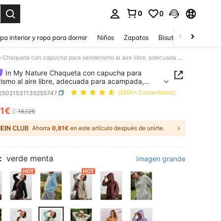
0
0
ar. Press Enter to select.
pa interior y ropa para dormir
Niños
Zapatos
Bisutería Y Accesorio
In My Nature Chaqueta con capucha para senderismo al aire libre, adecuada para acampada, trekking y desplazamientos urbanos
In My Nature Chaqueta con capucha para
ismo al aire libre, adecuada para acampada,
ng y desplazamientos urbanos
t25021531135255747
(1000+ Comentarios)
11€
ICE AND AVAILABILITY
16,12€
Ahorra
0,81€
en este artículo después de unirte.
:
verde menta
Imagen grande