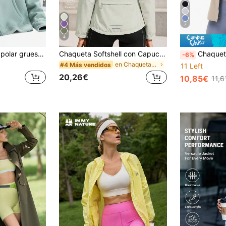
7
4
Chaqueta de forro polar grueso, producto talla grande vendido para mujeres en primavera, otoño e invierno, adecuado para esquiar y otros deportes
Chaqueta Softshell con Capucha para Mujer GRIM PANDA, Bolsillos con Cremallera, Bolsillo Trasero Reflectante, Chaqueta Deportiva para Senderismo, Camping y Jogging al Aire Libre
Chaqueta ligera para mujer para exteriores con cuell
-6%
en Chaquetas de exterior para mujer
#4 Más vendidos
11 Left
20,26€
10,85€
11,6