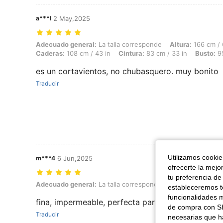
a***l
2 May,2025
Adecuado general: La talla corresponde, Altura: 166 cm / 65 in, Peso: 
Adecuado general:
La talla corresponde
Altura:
166 cm / 
Caderas:
108 cm / 43 in
Cintura:
83 cm / 33 in
Busto:
95
es un cortavientos, no chubasquero. muy bonito
Traducir
Utilizamos cookies
m***4
6 Jun,2025
ofrecerte la mejo
tu preferencia de
Adecuado general: La talla corresponde, Color: Celeste, Talla: M
Adecuado general:
La talla corresponde
Color:
Celeste
estableceremos to
funcionalidades m
fina, impermeable, perfecta para salir a correr
de compra con SH
Traducir
necesarias que h