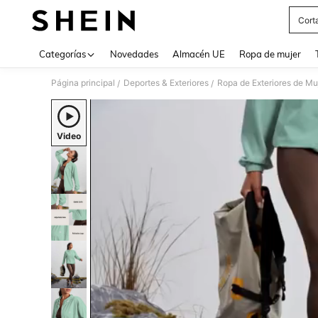
Cort
Use up 
Categorías
Novedades
Almacén UE
Ropa de mujer
Página principal
Deportes & Exteriores
Ropa de Exteriores de Mu
/
/
Video