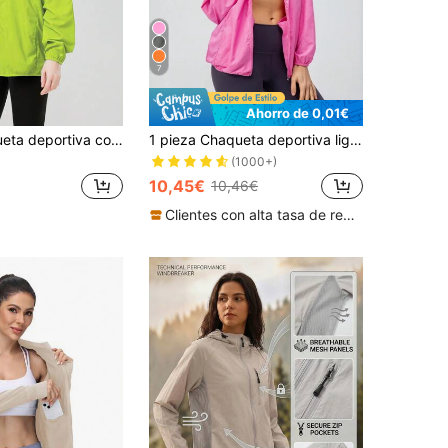
7
Ahorro de 0,01€
1 pieza Chaqueta deportiva con capucha ultra fina de verano para mujer, top de manga larga de unicolor para mujer, ropa deportiva casual para exteriores para mujer, con bolsillo de almacenamiento
1 pieza Chaqueta deportiva ligera con capucha y múltiples bolsillos para mujer, ropa de playa de verano, para correr, ciclismo, ropa deportiva casual para exteriores
(1000+)
10,45€
10,46€
Clientes con alta tasa de repetición