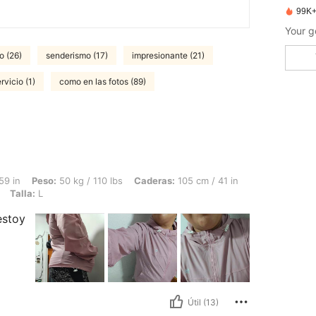
99K+
Your g
o (26)
senderismo (17)
impresionante (21)
rvicio (1)
como en las fotos (89)
50 kg / 110 lbs, Caderas: 105 cm / 41 in, Cintura: 60 cm / 24 in, Busto: 105 cm / 4
59 in
Peso:
50 kg / 110 lbs
Caderas:
105 cm / 41 in
Talla:
L
estoy
Útil (13)