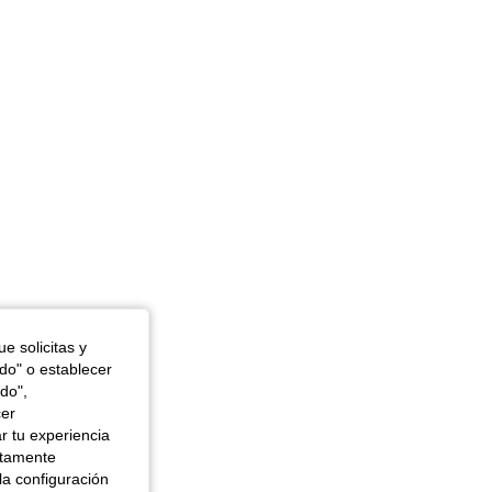
 in, Color: Verde, Talla: L
e solicitas y
odo" o establecer
do",
cer
r tu experiencia
ctamente
la configuración