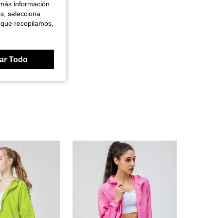
 más información
es, selecciona
 que recopilamos,
ar Todo