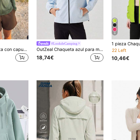
6
#LookdeCamping
Exploreva Chaqueta con capucha de manga larga con cremallera casual con protección solar verde para mujer
OutZeal Chaqueta azul para mujer resistente al agua y al viento, con capucha y dobladillo con cordón, para senderismo y camping, para primavera y otoño
22 Left
18,74€
10,46€