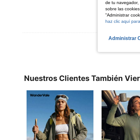
de tu navegador, 
sobre las cookies
"Administrar coo
haz clic aquí para
Administrar 
Ver Más Re
Nuestros Clientes También Vie