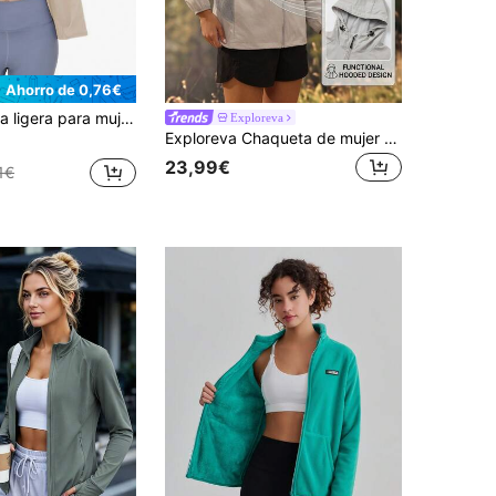
Ahorro de 0,76€
o alto elástico, adecuada para correr, fitness, yoga, ciclismo, senderismo, deportes de primavera/verano
Exploreva
Exploreva Chaqueta de mujer de unicolor con cremallera, casual, versátil, para uso diario, viajes y protección solar
23,99€
1€