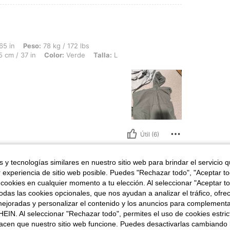
78 kg / 172 lbs, Caderas: 108 cm / 43 in, Cintura: 83 cm / 33 in, Busto: 95 cm / 37
65 in
Peso:
78 kg / 172 lbs
 cm / 37 in
Color:
Verde
Talla:
L
Útil (6)
 y tecnologías similares en nuestro sitio web para brindar el servicio qu
r experiencia de sitio web posible. Puedes "Rechazar todo", "Aceptar t
 cookies en cualquier momento a tu elección. Al seleccionar "Aceptar to
Talla:
M
das las cookies opcionales, que nos ayudan a analizar el tráfico, ofre
ejoradas y personalizar el contenido y los anuncios para complementa
EIN. Al seleccionar "Rechazar todo", permites el uso de cookies estri
acen que nuestro sitio web funcione. Puedes desactivarlas cambiando 