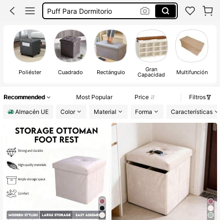
Puff Asiento
Taburete Tocador
Puff Almacenaje
Gran
Poliéster
Cuadrado
Rectángulo
Multifunción
Capacidad
Recommended
Most Popular
Price
Filtros
Almacén UE
Color
Material
Forma
Características