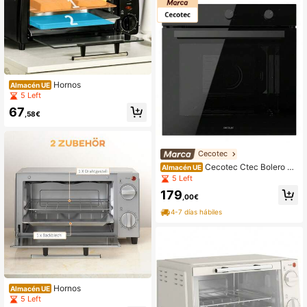
recetas disponibles, accesorios incl
uido
Hornos
Almacén UE
5 Left
67
,58€
Cecotec
Cecotec Ctec Bolero He
Almacén UE
xa M236000 Glass Black Time A
5 Left
179
,00€
4-7 días hábiles
Hornos
Almacén UE
5 Left