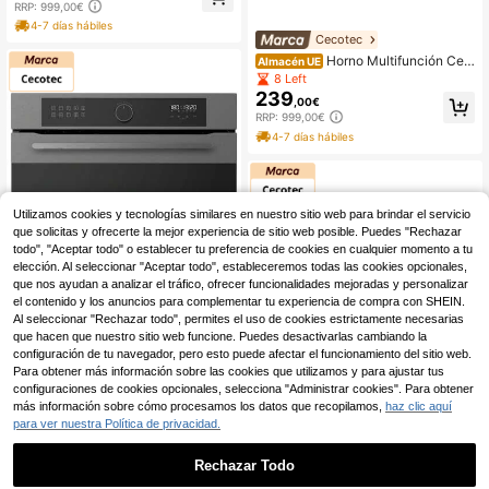
RRP: 999,00€
lass, 7 Funciones Incluyendo Grill y
Convección, Ahorro Energético Cla
4-7 días hábiles
Cecotec
se A, Control Táctil y Limpieza Fácil
con Steam EasyClean, y Eficiencia
Horno Multifunción Cec
Almacén UE
en Cada Uso.
otec Bolero Hexa M226000 Glass
8 Left
Grey A, 2800W, 72L: Cocina Familia
239
,00€
r con 5 Posiciones de Bandejas, Ste
RRP: 999,00€
am Base X2 para Limpieza y Cocci
ón al Vapor, 7 Funciones Incluyen G
4-7 días hábiles
rill y Convección, Puerta Triple Glas
s para y Eficiencia Energética Clase
A
Utilizamos cookies y tecnologías similares en nuestro sitio web para brindar el servicio
que solicitas y ofrecerte la mejor experiencia de sitio web posible. Puedes "Rechazar
todo", "Aceptar todo" o establecer tu preferencia de cookies en cualquier momento a tu
elección. Al seleccionar "Aceptar todo", estableceremos todas las cookies opcionales,
que nos ayudan a analizar el tráfico, ofrecer funcionalidades mejoradas y personalizar
el contenido y los anuncios para complementar tu experiencia de compra con SHEIN.
Al seleccionar "Rechazar todo", permites el uso de cookies estrictamente necesarias
que hacen que nuestro sitio web funcione. Puedes desactivarlas cambiando la
configuración de tu navegador, pero esto puede afectar el funcionamiento del sitio web.
Para obtener más información sobre las cookies que utilizamos y para ajustar tus
Cecotec
configuraciones de cookies opcionales, selecciona "Administrar cookies". Para obtener
Cecotec Horno Multifun
Almacén UE
más información sobre cómo procesamos los datos que recopilamos,
haz clic aquí
ción Integrable 60cm, 81L, 11 Funci
27 Left
para ver nuestra Política de privacidad.
ones: Airfryer Master para fritura sal
319
,00€
udable y Steam Assist para cocción
RRP: 999,00€
con vapor, con Pizza Master y limpi
Rechazar Todo
eza Steam EasyClean. Cocción 3D
4-7 días hábiles
Cecotec