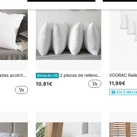
, decoración para el hogar y exteriores para sofá, cama, coche, viajes. Varios tamaños: 30 x 50, 40 x 40, 45 x 45, 40 x 60, 50 x 50, 60 x 60, 50 x 70.
2 piezas de rellenos de almohada de alta calidad en múltiples tamaños, adecuados para cama, sofá, cojín de soporte para dormitorio
Almacén UE
11,99€
10,81€
Est 3 días l