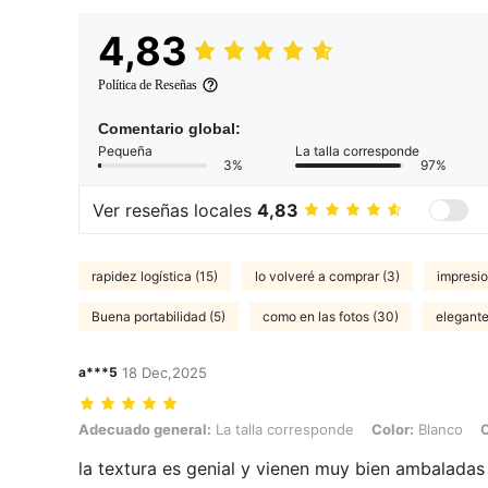
4,83
Política de Reseñas
Comentario global:
Pequeña
La talla corresponde
3%
97%
Ver reseñas locales
4,83
rapidez logística (15)
lo volveré a comprar (3)
impresio
Buena portabilidad (5)
como en las fotos (30)
elegante
a***5
18 Dec,2025
Adecuado general: La talla corresponde, Color: Blanco, Cantidad: 4
Adecuado general:
La talla corresponde
Color:
Blanco
C
la textura es genial y vienen muy bien ambaladas