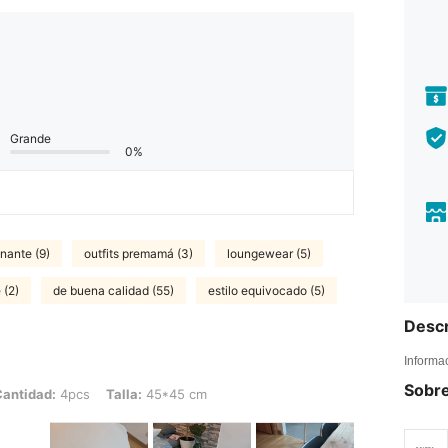
Grande
0%
nante (9)
outfits premamá (3)
loungewear (5)
 (2)
de buena calidad (55)
estilo equivocado (5)
Descr
Informa
Sobre
pcs, Talla: 45*45 cm
antidad:
4pcs
Talla:
45*45 cm