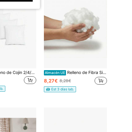
VOGRAC Relleno de Cojin 2/4/6 Unidades de fibras huecas siliconadas de 100% Poliéster, de Alta recuperación, Super Suave Mullido, Antialérgico, para Sofá,Cama,Coche. Variedad de Medidas 30x50/40x40/45x45/50x50/60x60/50x70/40x60✅Entrega Gratuita 24/48h a España (Península)✅ Entrega Rápida
Relleno de Fibra Siliconada Ultra Esponjosa para Cojines, Peluches y DIY (1 kg / 0.5 kg) | Envío Gratuíto
Almacén UE
8,27€
8,28€
ab.
Est 3 días lab.