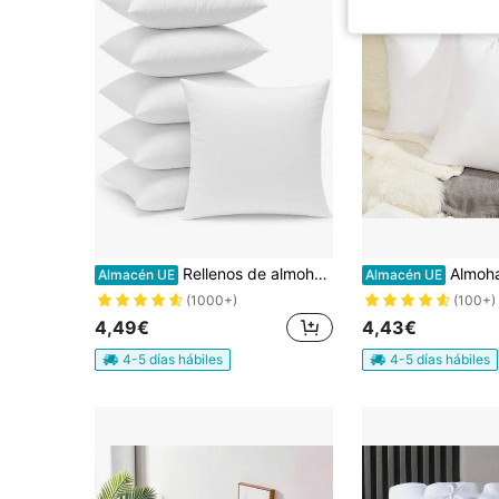
Rellenos de almohada decorativos, 1, 2, 4 o 6 piezas de almohadas de fibra, almohadas para exteriores, relleno suave y esponjoso, decoración del hogar para cama, sofá, dormitorio, coche, viajes, varios tamaños: 30 x 50, 40 x 40, 45 x 45, 40 x 60, 50 x 50, 60 x 60, 50 x 70 cm
Almohadas acolchadas, 1 o 2 piezas de relleno de fibra hueca, relleno suave y esponjoso
Almacén UE
Almacén UE
(1000+)
(100+)
4,49€
4,43€
4-5 días hábiles
4-5 días hábiles