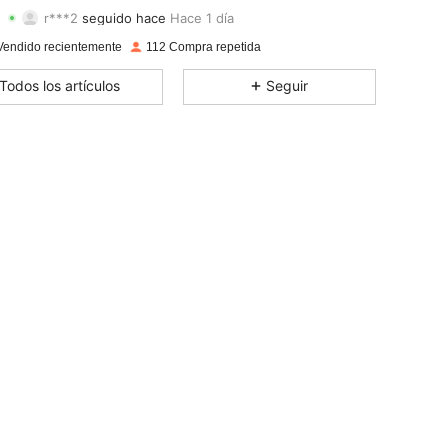
r***2
seguido hace
Hace 1 día
4,80
101
33
Calificación
Artículos
Seguidores
Vendido recientemente
112 Compra repetida
4,80
101
33
Todos los artículos
Seguir
4,80
101
33
4,80
101
33
4,80
101
33
4,80
101
33
4,80
101
33