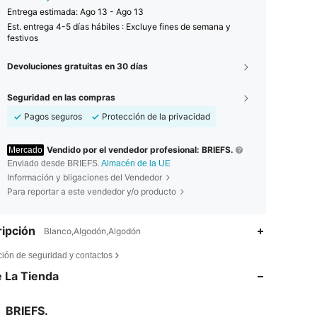
Entrega estimada:
Ago 13 - Ago 13
Est. entrega 4-5 días hábiles : Excluye fines de semana y
festivos
Devoluciones gratuitas en 30 días
Seguridad en las compras
Pagos seguros
Protección de la privacidad
Vendido por el vendedor profesional: BRIEFS.
Mercado
Enviado desde BRIEFS.
Almacén de la UE
Información y bligaciones del Vendedor
Para reportar a este vendedor y/o producto
ipción
Blanco,Algodón,Algodón
4,80
101
33
ción de seguridad y contactos
4,80
101
33
 La Tienda
4,80
101
33
BRIEFS.