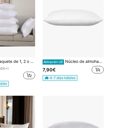
 decorativas, cojines para sofá, ropa de cama y exterior, textiles para el hogar. Relleno suave y esponjoso, ideal para decorar la cama, el sofá, el dormitorio, el coche y viajes. Varios tamaños: 30 x 50, 40 x 40, 45 x 45, 40 x 60, 50 x 50, 60 x 60, 50 x 70 cm.
Núcleo de almohada de espuma viscoelástica blanca - Múltiples especificaciones - 40*70/75/80/90/105/135/150 antibacteriano y antiácaros - Sin deformación - Uso doméstico - Almohada de protección para el cuello suave y cómoda
Almacén UE
500+)
7,90€
4-7 días hábiles
biles