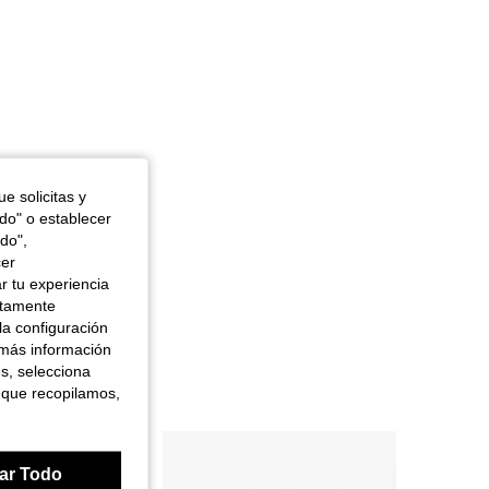
e solicitas y
odo" o establecer
do",
cer
r tu experiencia
ctamente
la configuración
 más información
es, selecciona
 que recopilamos,
ar Todo