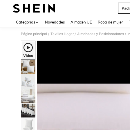
Pack
Use up 
Categorías
Novedades
Almacén UE
Ropa de mujer
Página principal
Textiles Hogar
Almohadas y Posicionadores
I
/
/
/
Video