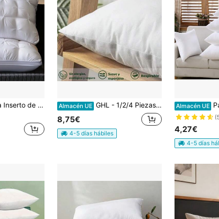
 de hotel súper suave y blanco con diseño de flor retorcida cómoda
GHL - 1/2/4 Piezas Relleno para Cojín Hipoalergénico y Transpirable Blanco neutro Gran Recuperación de Forma Fibra sintética de alta calidad
Paquete de 1, 2 o 4 almohadas
Almacén UE
Almacén UE
(
8,75€
4,27€
4-5 días hábiles
4-5 días há