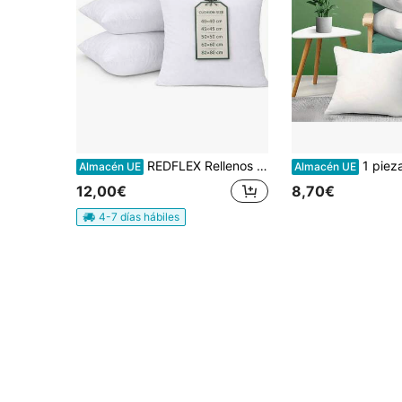
REDFLEX Rellenos de almohada
1 pieza/4 piezas Insertos de almohada de alta cali
Almacén UE
Almacén UE
12,00€
8,70€
4-7 días hábiles