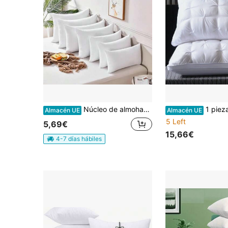
Núcleo de almohada de tela no tejida, relleno de algodón PP suave y de alta resistencia, disponible en varios tamaños, envío sellado al vacío, núcleo de almohada rectangular blanco.
1 pieza Inserto de almohada universal
Almacén UE
Almacén UE
5 Left
5,69€
15,66€
4-7 días hábiles