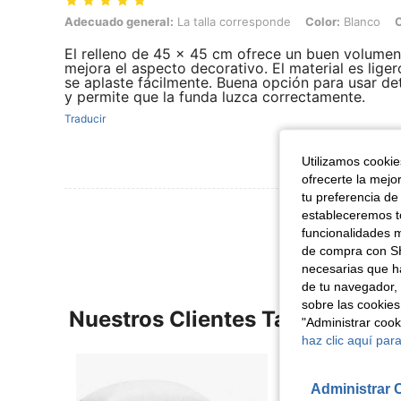
Adecuado general: La talla corresponde, Color: Blanco, Cantidad: 1
Adecuado general:
La talla corresponde
Color:
Blanco
C
El relleno de 45 × 45 cm ofrece un buen volumen 
mejora el aspecto decorativo. El material es liger
se aplaste fácilmente. Buena opción para usar de
y permite que la funda luzca correctamente.
Traducir
Utilizamos cookies
ofrecerte la mejo
tu preferencia de
Ver Más Re
estableceremos to
funcionalidades m
de compra con SH
necesarias que h
de tu navegador, 
sobre las cookies
Nuestros Clientes También Vie
"Administrar coo
haz clic aquí para
Administrar 