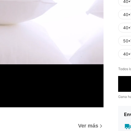
40*
40*
40*
50*
40*
Todos l
Gana h
Env
Ver más