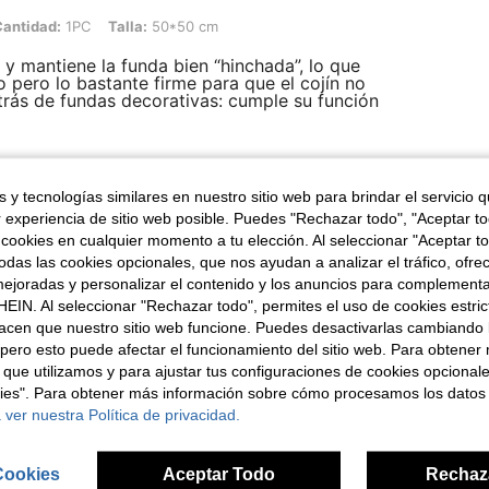
PC, Talla: 50*50 cm
antidad:
1PC
Talla:
50*50 cm
y mantiene la funda bien “hinchada”, lo que
o pero lo bastante firme para que el cojín no
trás de fundas decorativas: cumple su función
 y tecnologías similares en nuestro sitio web para brindar el servicio qu
Útil (3)
r experiencia de sitio web posible. Puedes "Rechazar todo", "Aceptar t
 cookies en cualquier momento a tu elección. Al seleccionar "Aceptar to
señas
das las cookies opcionales, que nos ayudan a analizar el tráfico, ofre
ejoradas y personalizar el contenido y los anuncios para complementa
EIN. Al seleccionar "Rechazar todo", permites el uso de cookies estri
acen que nuestro sitio web funcione. Puedes desactivarlas cambiando 
pero esto puede afectar el funcionamiento del sitio web. Para obtener
 que utilizamos y para ajustar tus configuraciones de cookies opcional
ron
kies". Para obtener más información sobre cómo procesamos los datos
 ver nuestra Política de privacidad.
Cookies
Aceptar Todo
Rechaz