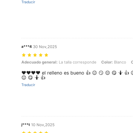
Traducir
a***4
30 Nov,2025
Adecuado general: La talla corresponde, Color: Blanco, Cantidad: 2
Adecuado general:
La talla corresponde
Color:
Blanco
C
♥️♥️♥️♥️ el relleno es bueno 👍 😉 😏 😌 😋 🤷 👍 
😌 😋 🤷 👍
Traducir
j***t
10 Nov,2025