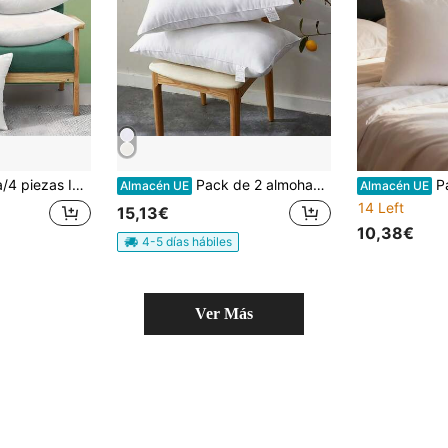
dad, múltiples tamaños, adecuados para cama, sofá, cojín de soporte para dormitorio
Pack de 2 almohadas de plumas para el hogar, suaves y cómodas, lavables, fibra de silicona hipoalergénica 40*70, 40*75, 40*80, 40*90, 40*105, 40*135, 40*150
Paquete de 2 insertos de alm
Almacén UE
Almacén UE
14 Left
15,13€
10,38€
4-5 días hábiles
Ver Más