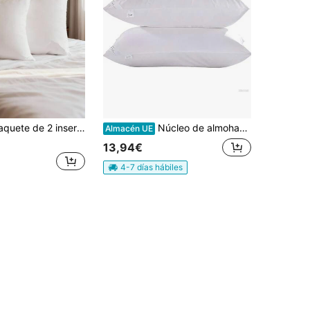
ohada decorativa rellenos de fibra de silicona de 100% poliéster - 30x50 cm (250 g), 35x35 cm (230 g), 40x40 cm (290 g), 45x45 cm (400 g), 50x50 cm (450 g), 55x55 cm (570 g), 60x60 cm (710 g) - Tela suave, esponjosa, duradera e hipoalergénica - Hecho en Turquía
Núcleo de almohada de espuma viscoelástica blanca - Múltiples especificaciones - 40*70/75/80/90/105/135/150 antibacteriano y antiácaros - Sin deformación - Uso doméstico - Almohada de protección para el cuello suave y cómoda
Almacén UE
13,94€
4-7 días hábiles