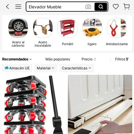
Elevador Mueble
Ruedas Mover Canape
Soporte Bombona Butano
Ruedas Para Mover Mueble
Acero al
Acero
Portátil
ligero
Antideslizante
carbono
Inoxidable
Recomendados
Más populares
Precio
Filtros
Almacén UE
Material
Características