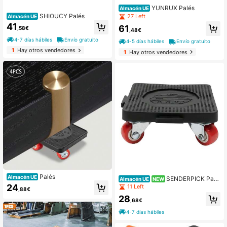
YUNRUX Palés
Almacén UE
SHIOUCY Palés
27 Left
Almacén UE
41
61
,58€
,48€
4-7 días hábiles
Envío gratuito
4-5 días hábiles
Envío gratuito
1
Hay otros vendedores
1
Hay otros vendedores
Palés
Almacén UE
SENDERPICK Pale
Almacén UE
NEW
ts
24
11 Left
,88€
28
,68€
4-7 días hábiles