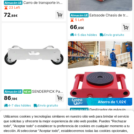
Carro de transporte indu
Almacén UE
strial de alta resistencia de 4 tonela
23 Left
das con asa, capacidad de 4000 k
72
Eatssode Chasis de tran
g, herramienta de bajo perfil para m
Almacén UE
,88€
sporte de 8T con 6 rodillos, transpor
over equipos, dispositivos y cargas
5 Left
tador de maquinaria con tapa superi
pesadas, ideal para almacenes, fábr
66
or giratoria de 360°, transportador d
icas y talleres.
,85€
e maquinaria de bajo ruido para tran
4-5 días hábiles
Envío gratuito
sportar mercancías grandes
SENDERPICK Pale
Almacén UE
NEW
ts
86
,18€
Ahorro de 1,02€
4-7 días hábiles
Envío gratuito
Deslizador de máquina
Almacén UE
de 1 pieza, carro deslizante de máq
60
Utilizamos cookies y tecnologías similares en nuestro sitio web para brindar el servicio
,08€
-1%
61,10€
uina de 6 toneladas, deslizador de r
que solicitas y ofrecerte la mejor experiencia de sitio web posible. Puedes "Rechazar
eubicación de máquina de 13200 l
4-7 días hábiles
b, deslizador de reubicación de má
todo", "Aceptar todo" o establecer tu preferencia de cookies en cualquier momento a tu
quina con función de rotación de 3
elección. Al seleccionar "Aceptar todo", estableceremos todas las cookies opcionales,