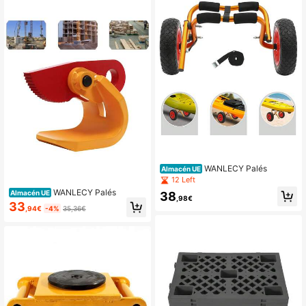
WANLECY Palés
Almacén UE
12 Left
WANLECY Palés
Almacén UE
38
,98€
33
,94€
-4%
35,36€