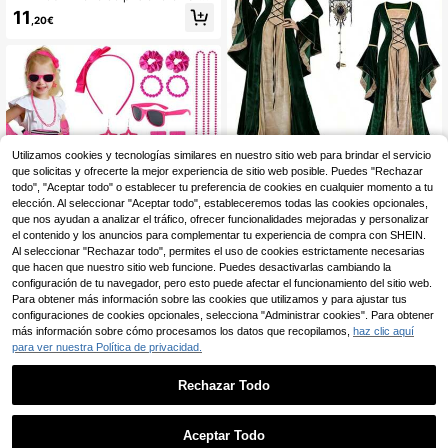
ja brillante con cremallera delanter
11
,20€
a, adecuado para Halloween, Pasc
ua, fiestas de juegos de rol, hecho d
e tela sin elasticidad, adecuado par
a eventos temáticos y juegos de rol
de prisión, fácil de limpiar, diseño si
mple, ajuste cómodo
Utilizamos cookies y tecnologías similares en nuestro sitio web para brindar el servicio
Disfraces y conjuntos d
que solicitas y ofrecerte la mejor experiencia de sitio web posible. Puedes "Rechazar
Almacén UE
e fiesta
21 Left
todo", "Aceptar todo" o establecer tu preferencia de cookies en cualquier momento a tu
elección. Al seleccionar "Aceptar todo", estableceremos todas las cookies opcionales,
23
,49€
que nos ayudan a analizar el tráfico, ofrecer funcionalidades mejoradas y personalizar
el contenido y los anuncios para complementar tu experiencia de compra con SHEIN.
Al seleccionar "Rechazar todo", permites el uso de cookies estrictamente necesarias
que hacen que nuestro sitio web funcione. Puedes desactivarlas cambiando la
Disfraces y conjuntos d
Almacén UE
configuración de tu navegador, pero esto puede afectar el funcionamiento del sitio web.
e fiesta
20
,49€
Para obtener más información sobre las cookies que utilizamos y para ajustar tus
configuraciones de cookies opcionales, selecciona "Administrar cookies". Para obtener
más información sobre cómo procesamos los datos que recopilamos,
haz clic aquí
para ver nuestra Política de privacidad.
Rechazar Todo
1
0
Aceptar Todo