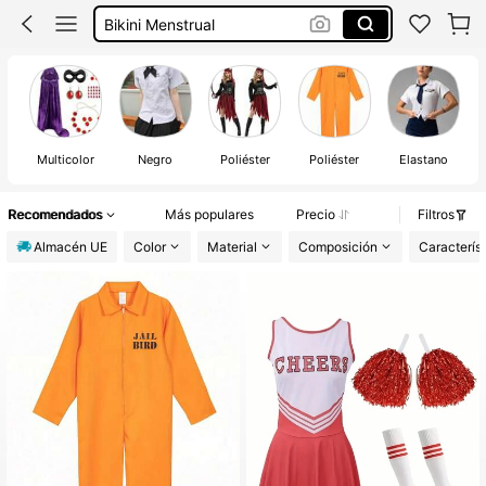
Cosplay
Disfraz Pirata Mujer
Disfraz Mujer
Multicolor
Negro
Poliéster
Poliéster
Elastano
Recomendados
Más populares
Precio
Filtros
Almacén UE
Color
Material
Composición
Caracterís