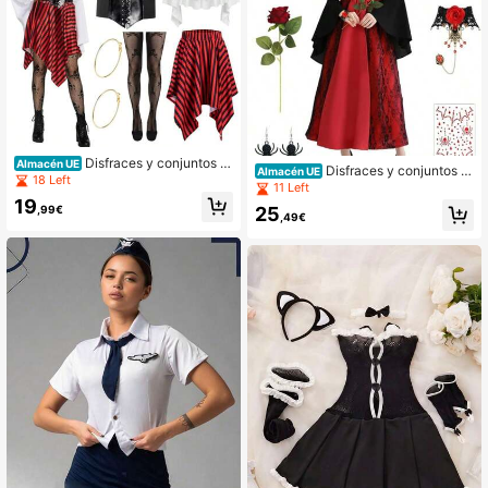
Disfraces y conjuntos d
Almacén UE
Disfraces y conjuntos d
Almacén UE
e fiesta
18 Left
e fiesta
11 Left
19
,99€
25
,49€