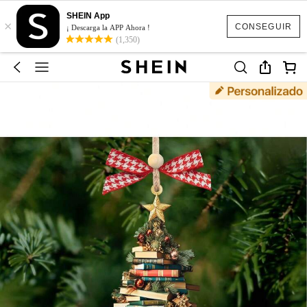
SHEIN App
×
CONSEGUIR
¡ Descarga la APP Ahora !
(1,350)