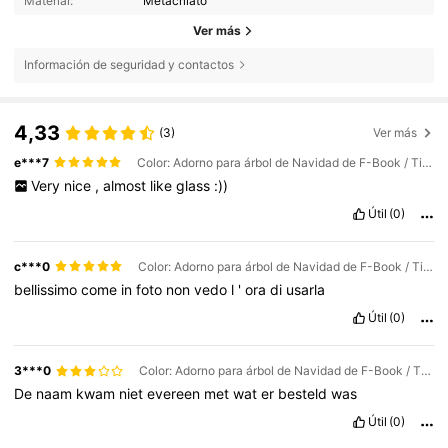
Material:
Metacrilato
Ver más
Información de seguridad y contactos
4,33
(3)
Ver más
e***7
Color: Adorno para árbol de Navidad de F-Book / Tipo de Estilo: 1PC / Talla: 8cm
Very
nice
,
almost
like
glass
:))
Útil
(0)
c***0
Color: Adorno para árbol de Navidad de F-Book / Tipo de Estilo: 1PC / Talla: 6cm
bellissimo
come
in
foto
non
vedo
l
'
ora
di
usarla
Útil
(0)
3***0
Color: Adorno para árbol de Navidad de F-Book / Tipo de Estilo: 1PC / Talla: 8cm
De
naam
kwam
niet
evereen
met
wat
er
besteld
was
Útil
(0)