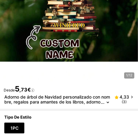
1/12
5
,73€
Desde
Adorno de árbol de Navidad personalizado con nom
4,33
bre, regalos para amantes de los libros, adorno
(3)
de libro, adornos navideños 2025 - Adorno de
acrílico impreso plano.
Tipo De Estilo
1PC