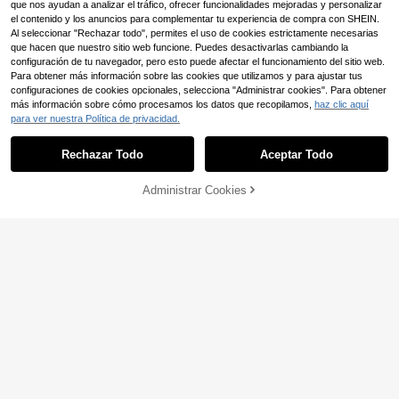
que nos ayudan a analizar el tráfico, ofrecer funcionalidades mejoradas y personalizar
e cumpleaños personalizable
el contenido y los anuncios para complementar tu experiencia de compra con SHEIN.
Al seleccionar "Rechazar todo", permites el uso de cookies estrictamente necesarias
que hacen que nuestro sitio web funcione. Puedes desactivarlas cambiando la
configuración de tu navegador, pero esto puede afectar el funcionamiento del sitio web.
Para obtener más información sobre las cookies que utilizamos y para ajustar tus
configuraciones de cookies opcionales, selecciona "Administrar cookies". Para obtener
más información sobre cómo procesamos los datos que recopilamos,
haz clic aquí
para ver nuestra Política de privacidad.
Rechazar Todo
Aceptar Todo
Al hacer clic en "Personalizar", accedes a estos Términos y Condiciones.
14
Ahorro de 0,11€
Administrar Cookies
Personalizar ahora
17
Decoración de foto acrílica persona
lizada, estatua de foto acrílica pers
7
1 pieza Arte de pared en lienzo pers
,60€
-1%
7,71€
onalizada, exhibición de retrato fam
onalizado, lienzo enmarcado perso
5
iliar, base de texto personalizable, e
,98€
nalizado, recuerdo de boda, regalo
xhibición de escritorio transparente,
del Día de la Madre, Día del Padre,
recuerdo de decoración del hogar, d
Pascua, decoración conmemorativ
ecoración de dormitorio sala de est
a, decoración de habitación y dormi
ar oficina, regalo de aniversario, reg
torio, foto, regalo de cumpleaños fa
alo del Día de la Madre, regalo de c
miliar para novio/novia, aniversario,
umpleaños
hogar estético, regalo reflexivo