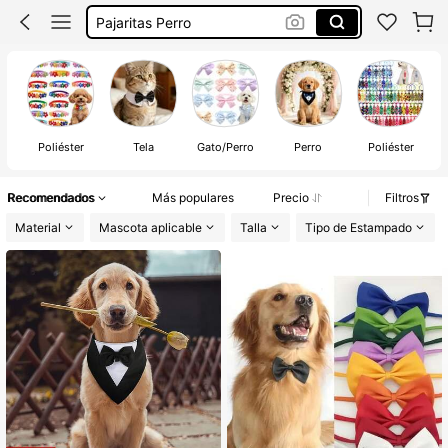
Corbata Para Perro
Pajarita Gato
Pajarita Perro
Poliéster
Tela
Gato/Perro
Perro
Poliéster
Recomendados
Más populares
Precio
Filtros
Material
Mascota aplicable
Talla
Tipo de Estampado