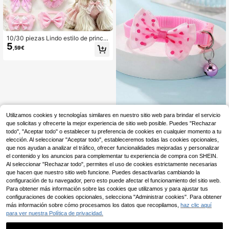
10/30 piezas Lindo estilo de prince
5
sa Corbata de moño para mascotas
,59€
- Collar de corbata de moño ajustab
le, collar amigable con la piel y sin a
sfixia, estilos frescos y lindos dispo
nibles, adecuado para gatos y perro
s, accesorio versátil y lindo para ma
scotas de uso diario, primera opción
de accesorio para regalo de cumple
años, esencial para disfrazarse en
Día de San Valentín/Boda/Fiesta/Na
Utilizamos cookies y tecnologías similares en nuestro sitio web para brindar el servicio
vidad/Cumpleaños (Rosa, Magenta,
1 Pieza Collar De Lazo Rosa Con P
que solicitas y ofrecerte la mejor experiencia de sitio web posible. Puedes "Rechazar
Rojo, Púrpura, Azul)
untos Blancos Para Gato/perro
23 Left
todo", "Aceptar todo" o establecer tu preferencia de cookies en cualquier momento a tu
2
elección. Al seleccionar "Aceptar todo", estableceremos todas las cookies opcionales,
,68€
que nos ayudan a analizar el tráfico, ofrecer funcionalidades mejoradas y personalizar
el contenido y los anuncios para complementar tu experiencia de compra con SHEIN.
Al seleccionar "Rechazar todo", permites el uso de cookies estrictamente necesarias
que hacen que nuestro sitio web funcione. Puedes desactivarlas cambiando la
configuración de tu navegador, pero esto puede afectar el funcionamiento del sitio web.
Para obtener más información sobre las cookies que utilizamos y para ajustar tus
configuraciones de cookies opcionales, selecciona "Administrar cookies". Para obtener
más información sobre cómo procesamos los datos que recopilamos,
haz clic aquí
para ver nuestra Política de privacidad.