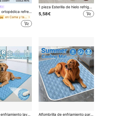
1 pieza Esterilla de hielo refrigerante para mascotas, almohadilla de seda de hielo transpirable adecuada para mascotas pequeñas, medianas y grandes, esterilla para cama de gato
N
PETSIN Cama ortopédica refrescante para perros, cama transpirable de verano para mascotas con borde elevado, colchoneta suave y lavable para perros pequeños a medianos y gatos, alfombra antideslizante para mascotas para uso en todas las estaciones
5,58€
en Cama y tapete para jaulas de mascotas
os
Alfombrilla de enfriamiento lavable para perros, almohadilla de enfriamiento de seda de hielo, manta de autodesenfriamiento para mascotas, alfombrilla de enfriamiento para perros adecuada para interiores, exteriores y asientos de coche
Alfombrilla de enfriamiento para mascotas con autorrefrigeración | Almohadilla de enfriamiento transpirable para mascotas | Tela de enfriamiento transpirable lavable, uso interior/exterior, adecuada para perros y gatos, manta de enfriamiento cómoda, reutilizable