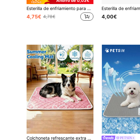
Ahorro de 0,03€
Esterilla de enfriamiento para mascotas de verano, almohadilla de enfriamiento transpirable para perros y gatos, esterilla lavable para enfriar a Teddy, Golden Retriever, perros grandes, gatos, suministros de alivio del calor para mascotas, esterilla de cama para mascotas de 4 estaciones, esterilla acolchada antideslizante para mascotas, cama de enfriamiento para perros, cama de enfriamiento para gatos, disponible en varios tamaños
4,75€
4,00€
4,78€
Colchoneta refrescante extra grande para mascotas, cama para perros y gatos, refrescante y transpirable, absorbe eficazmente el sudor y evita la sensación de bochorno, diseño de fondo lavable y antideslizante, garantiza que gatos y perros disfruten de una comodidad fresca en verano. 5 tamaños disponibles
PETSIN