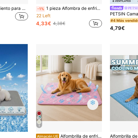
Esterilla de enfriamiento para mascotas extra grande - Superficie ultra suave que absorbe la humedad | Enfriamiento instantáneo y comodidad todo el día | Mantiene a las mascotas frescas todo el verano! - Adecuado para gatos y perros pequeños, medianos y grandes, disponible en 5 tamaños
1 pieza Alfombra de enfriamiento extra grande para mascotas de verano/Cama para gatos y perros/Alfombra lavable con base antideslizante - Absorbente de sudor / Adecuada para gatos y perros pequeños, medianos y grandes, uso en todas las estaciones (Suministros para perros/Cachorros/Accesorios para perros/Suministros para mascotas/Productos para perros/Cachorro feliz/Cachorro)
PETSI
-1%
22 Left
#4 Más vendid
4,33€
4,38€
4,79€
9
Alfombrilla de enfriamiento lavable para perros, almohadilla de enfriamiento de seda de hielo, manta de auto-enfriamiento para mascotas, almohadilla de enfriamiento portátil para uso en interiores, exteriores y automóviles para perros
Almacén UE