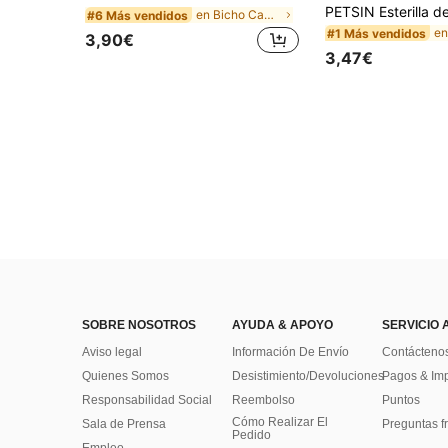
en Bicho Cama y tapete para jaulas de mascotas
#6 Más vendidos
#1 Más vendidos
3,90€
3,47€
SOBRE NOSOTROS
AYUDA & APOYO
SERVICIO 
Aviso legal
Información De Envío
Contácteno
Quienes Somos
Desistimiento/Devoluciones
Pagos & Im
Responsabilidad Social
Reembolso
Puntos
Cómo Realizar El
Sala de Prensa
Preguntas f
Pedido