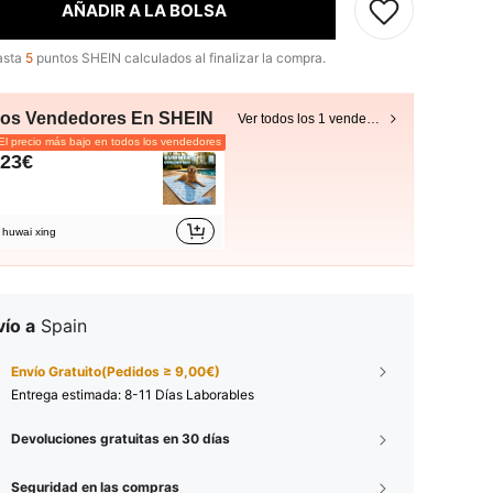
AÑADIR A LA BOLSA
asta
5
puntos SHEIN calculados al finalizar la compra.
ros Vendedores En SHEIN
Ver todos los 1 vendedores
l precio más bajo en todos los vendedores
,23€
huwai xing
ío a
Spain
Envío Gratuito(Pedidos ≥ 9,00€)
Entrega estimada:
8-11 Días Laborables
Devoluciones gratuitas en 30 días
Seguridad en las compras