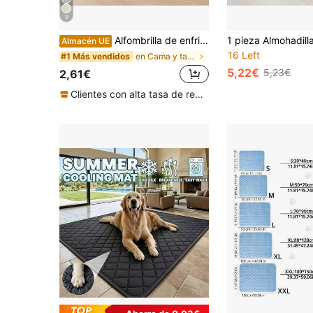
9
Alfombrilla de enfriamiento lavable para perros, almohadilla de enfriamiento de seda de hielo, manta de enfriamiento automático para mascotas, alfombrilla de enfriamiento para uso en interiores, exteriores y coche, imprescindible para el verano, apta para viajes
Almacén UE
16 Left
en Cama y tapete para jaulas de mascotas
#1 Más vendidos
5,22€
5,23€
2,61€
Clientes con alta tasa de repetición