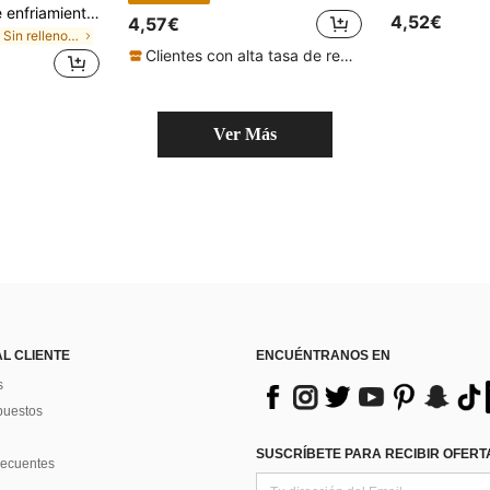
PETSIN Esterilla de enfriamiento para mascotas de talla grande (gatos y perros) | Disponible en 5 tamaños | Tela de malla transpirable | Esterilla de enfriamiento para mascotas en verano | Esterilla de enfriamiento de seda de hielo | Adecuada para cama y sofá
4,52€
4,57€
en Sin relleno Cama y tapete para jaulas de mascot
Clientes con alta tasa de repetición
Ver Más
AL CLIENTE
ENCUÉNTRANOS EN
s
puestos
SUSCRÍBETE PARA RECIBIR OFERTA
recuentes