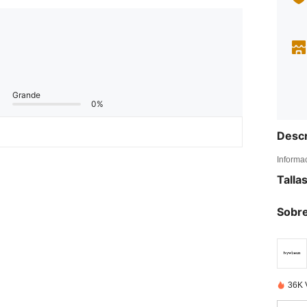
Grande
0%
Descr
Informa
Talla
Sobre
36K 