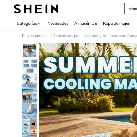
Mant
Use up 
Categorías
Novedades
Almacén UE
Ropa de mujer
Página principal
Suministros para mascotas
Artículos para Cam
/
/