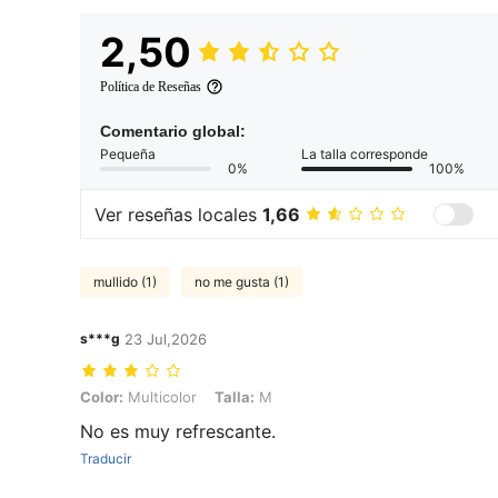
2,50
Política de Reseñas
Comentario global:
Pequeña
La talla corresponde
0%
100%
Ver reseñas locales
1,66
mullido (1)
no me gusta (1)
s***g
23 Jul,2026
Color: Multicolor, Talla: M
Color:
Multicolor
Talla:
M
No es muy refrescante.
Traducir