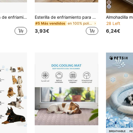
1 pieza Almohadilla de enfriamiento para mascotas, alfombrilla portátil para uso interior y exterior, perfecta como alfombrilla de cama para mascotas, manta, alfombrilla de sofá, alfombrilla de piso, alfombrilla de coche
Esterilla de enfriamiento para mascotas extra grande - Superficie ultra suave que absorbe la humedad | Enfriamiento instantáneo y comodidad todo el día | Mantiene a las mascotas frescas todo el verano! - Adecuado para gatos y perros pequeños, medianos y grandes, disponible en 5 tamaños
28 Left
en 100% poliéster Cama y tapete para jaulas de mas
#5 Más vendidos
3,93€
6,24€