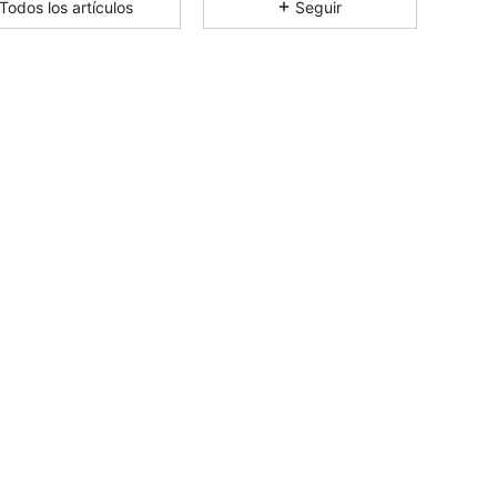
Todos los artículos
Seguir
4,78
54
482
4,78
54
482
4,78
54
482
4,78
54
482
4,78
54
482
4,78
54
482