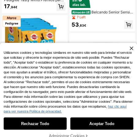
Perros Cachorros Sabor Pollo (Pack
17
,94€
de 6 x 125g)
Belcando Senior Sensiti
Almacén UE
ve 12,5 Kg
7 Left
53
,83€
Utilizamos cookies y tecnologías similares en nuestro sitio web para brindar el servicio
que solicitas y ofrecerte la mejor experiencia de sitio web posible. Puedes "Rechazar
todo", "Aceptar todo" o establecer tu preferencia de cookies en cualquier momento a tu
elección. Al seleccionar "Aceptar todo", estableceremos todas las cookies opcionales,
que nos ayudan a analizar el tráfico, ofrecer funcionalidades mejoradas y personalizar
el contenido y los anuncios para complementar tu experiencia de compra con SHEIN.
Al seleccionar "Rechazar todo", permites el uso de cookies estrictamente necesarias
Pedigree Rodeo Snack para Perros
que hacen que nuestro sitio web funcione. Puedes desactivarlas cambiando la
en Tiras sabor Buey (Pack de 12 x 1
23
configuración de tu navegador, pero esto puede afectar el funcionamiento del sitio web.
,88€
22g)
Para obtener más información sobre las cookies que utilizamos y para ajustar tus
configuraciones de cookies opcionales, selecciona "Administrar cookies". Para obtener
más información sobre cómo procesamos los datos que recopilamos,
haz clic aquí
para ver nuestra Política de privacidad.
1
0
Rechazar Todo
Aceptar Todo
Natural Trainer Adult Pollo - Aliment
o Seco de Pollo para Gatos
51
,06€
Administrar Cookies