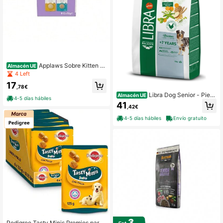
Applaws Sobre Kitten S
Almacén UE
elección en Caldo para Gatos - 12 x
4 Left
50 g
17
,78€
Libra Dog Senior - Piens
Almacén UE
4-5 días hábiles
o para Perros Mayores de 7 Años -
41
,42€
12 Kg
4-5 días hábiles
Envío gratuito
Pedigree Tasty Minis Premios para