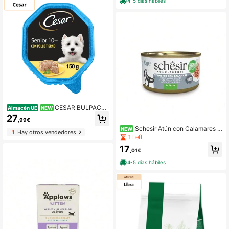
4-5 días hábiles
CESAR BULPACK
Almacén UE
NEW
SENIOR 10+ 28 paquetes
27
,99€
Schesir Atún con Calamares e
NEW
1
Hay otros vendedores
n Gelatina - Comida Humeda Comp
1 Left
lementaria para Gatos - 70 g
17
,01€
4-5 días hábiles