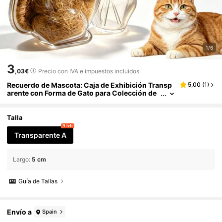
1/6
3
,03€
Precio con IVA e impuestos incluidos
Recuerdo de Mascota: Caja de Exhibición Transp
5,00
(
1
)
arente con Forma de Gato para Colección de
Pelo & Bigotes de Gato, Botella 3D para Bigote
s de Gato, Decoración Colgante para Refrigerado
r para Amantes de Gatos, Regalo Conmemorativo
Talla
de Mascota, Decoración de Hogar Linda
9 left
Transparente A
Largo
:
5 cm
Guía de Tallas
Envío a
Spain