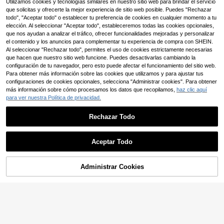
1 pieza Recolector de bigotes de ga
Utilizamos cookies y tecnologías similares en nuestro sitio web para brindar el servicio
to, imán de nevera con jarrón de gat
28 Left
que solicitas y ofrecerte la mejor experiencia de sitio web posible. Puedes "Rechazar
o, imán de nevera magnético de acr
todo", "Aceptar todo" o establecer tu preferencia de cookies en cualquier momento a tu
3
ílico con gatito empujando botella, r
,20€
elección. Al seleccionar "Aceptar todo", estableceremos todas las cookies opcionales,
ecuerdo de gato, pequeño regalo di
que nos ayudan a analizar el tráfico, ofrecer funcionalidades mejoradas y personalizar
vertido para amigos
el contenido y los anuncios para complementar tu experiencia de compra con SHEIN.
Al seleccionar "Rechazar todo", permites el uso de cookies estrictamente necesarias
que hacen que nuestro sitio web funcione. Puedes desactivarlas cambiando la
configuración de tu navegador, pero esto puede afectar el funcionamiento del sitio web.
Para obtener más información sobre las cookies que utilizamos y para ajustar tus
configuraciones de cookies opcionales, selecciona "Administrar cookies". Para obtener
más información sobre cómo procesamos los datos que recopilamos,
haz clic aquí
para ver nuestra Política de privacidad.
Rechazar Todo
Aceptar Todo
Administrar Cookies
AÑADIR A LA BOLSA