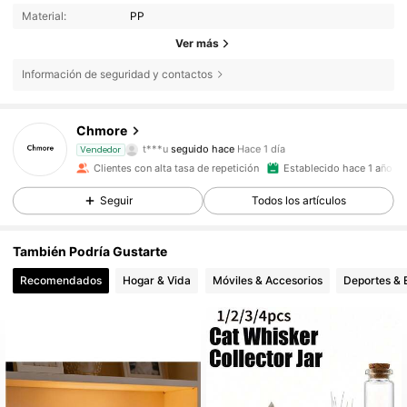
Material:
PP
Ver más
Información de seguridad y contactos
8.5K Seguidores
4,87
Chmore
t***u
seguido hace
Hace 1 día
Vendedor
Clientes con alta tasa de repetición
Establecido hace 1 año
8.5K Seguidores
4,87
Seguir
Todos los artículos
8.5K Seguidores
4,87
También Podría Gustarte
Recomendados
Hogar & Vida
Móviles & Accesorios
Deportes & 
8.5K Seguidores
4,87
8.5K Seguidores
4,87