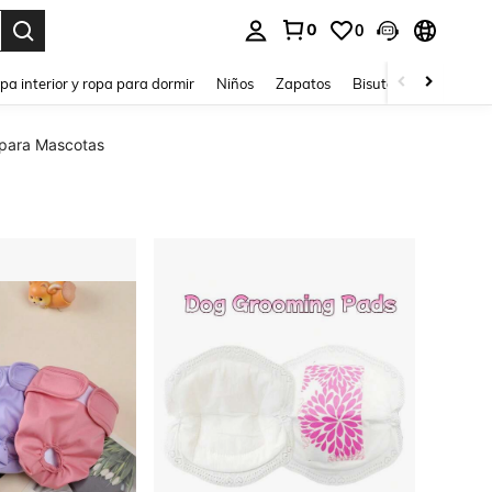
0
0
ar. Press Enter to select.
pa interior y ropa para dormir
Niños
Zapatos
Bisutería Y Accesorio
 para Mascotas