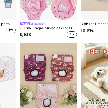
6 piezas de Pantalones de perro macho lavables, pantalones de tela reutilizables y lavables para orina de perro, ropa interior para mascotas, pañales para mascotas
PETSIN
PETSIN Bragas fisiológicas lindas con estampado de mascotas de dibujos animados, con ribete de encaje y decoración de lazo, pañal menstrual multiusos para perros pequeños, pantalones sanitarios
10,61€
3,98€