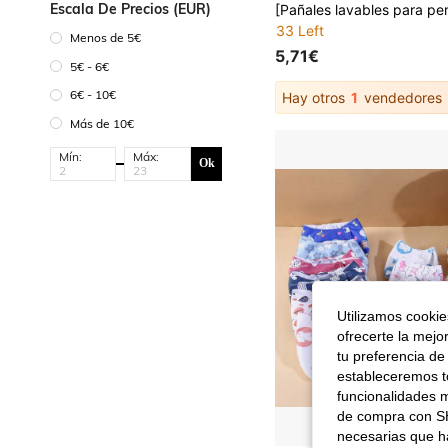
Escala De Precios (EUR)
33 Left
Menos de 5€
5,71€
5€ - 6€
6€ - 10€
Hay otros
1
vendedores
Más de 10€
Mín:
Máx:
Ok
Utilizamos cookies
ofrecerte la mejo
tu preferencia de
estableceremos to
funcionalidades m
de compra con SH
necesarias que h