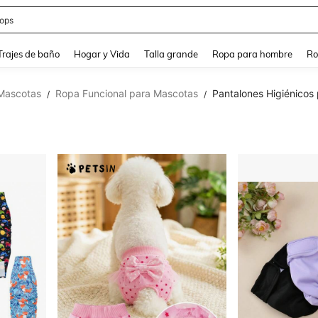
ops
and down arrow keys to navigate search Búsqueda Reciente and Buscar y Encontr
Trajes de baño
Hogar y Vida
Talla grande
Ropa para hombre
Ro
Mascotas
Ropa Funcional para Mascotas
Pantalones Higiénicos
/
/