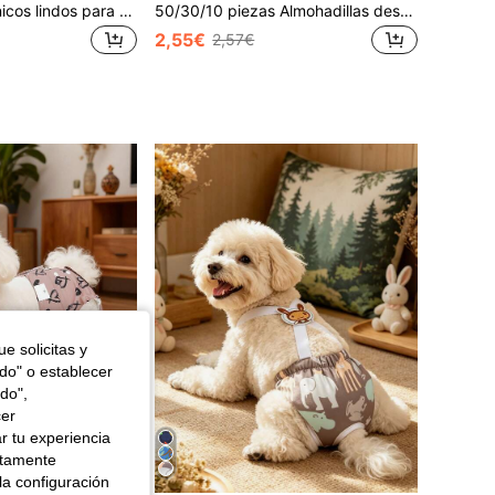
Pantalones higiénicos lindos para mascotas, pantalones fisiológicos ajustables con tirantes para perros, pantalones anti-acoso para perros pequeños, por favor no golpee al bulldog
50/30/10 piezas Almohadillas desechables para orinar de perro, pantalones pañal de perro macho/hembra de alta absorción y transpirables, almohadillas cómodas y sanitarias para entrenamiento de cachorros en interiores (estilo aleatorio)
2,55€
2,57€
e solicitas y
odo" o establecer
do",
cer
r tu experiencia
ctamente
la configuración