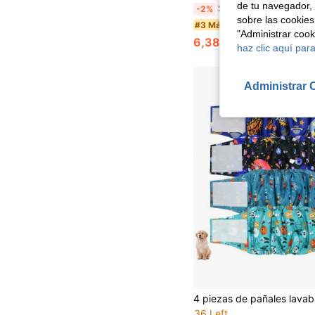
de tu navegador, 
Set de 3 piezas de pañales para perros machos - Pañales de alta absorción para perros machos (Paquete de 3) - Banda de vientre lavable para incontine
-2%
sobre las cookies
#3 Más vendidos
"Administrar coo
6,38€
6,57€
haz clic aquí para
Administrar 
36 Left