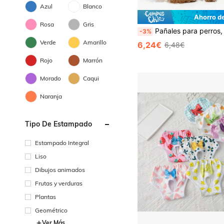
Azul
Blanco
Ahorro d
Rosa
Gris
Pañales para perros, pañales para cachorros, adecuados para el Caniche Toy, para el período menstrual de las mascotas, protegen la salud de las mascotas, el mejor regalo de cumpleaños p
-3%
Verde
Amarillo
6,24€
6,48€
Rojo
Marrón
Morado
Caqui
Naranja
Tipo De Estampado
Estampado Integral
Liso
Dibujos animados
Frutas y verduras
Plantas
Geométrico
Ver Más