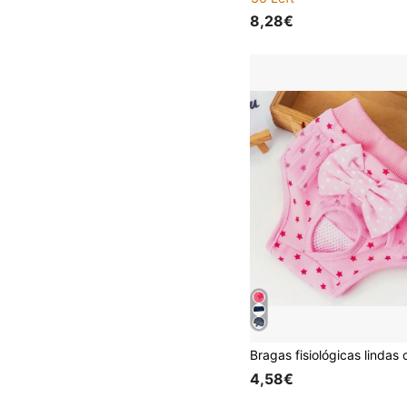
8,28€
4,58€