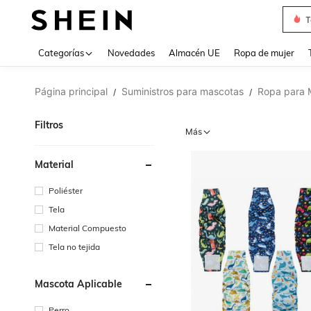
T
Use up 
Categorías
Novedades
Almacén UE
Ropa de mujer
Página principal
Suministros para mascotas
Ropa para 
/
/
Filtros
Más
Material
Poliéster
Tela
Material Compuesto
Tela no tejida
Mascota Aplicable
Perro