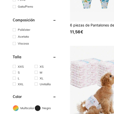
Gato/Perro
Composición
Poliéster
11,56€
Acetato
Viscosa
Talla
XXS
XS
S
M
L
XL
XXL
Unitalla
Color
Multicolor
Negro