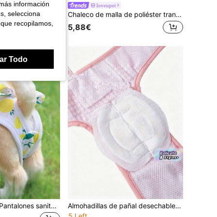
 más información
1 pieza Pañal para perro con forma de corazón, lavable, disponible en tallas pequeña, mediana y grande, reutilizable, adecuado para ciclos de calor de cachorros
loveupet
es, selecciona
Chaleco de malla de poliéster transpirable para mascotas con diseño de animal de dibujos animados blanco y lindo, con pantalones de pañal, pantalones de , suministros para perros, adecuado para perras medianas y pequeñas durante su periodo (no apto para perros grandes)
 que recopilamos,
5,88€
ar Todo
1 pieza/2 piezas Pantalones sanitarios para perros con lazo, hojas de limón y diseño floral para prevenir acoso, adecuado para mascotas medianas y pequeñas
Almohadillas de pañal desechables para perros, con alta absorción y transpirabilidad, adecuadas para perros macho y hembra - Pantalones cortos de pañal para cachorros cómodos e higiénicos (estilo aleatorio)
5 Left