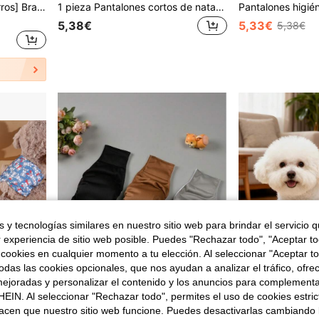
[Pañales lavables para perros] Bragas reutilizables para perros - Ropa interior ajustable para la menstruación para perros, diseño de malla transpirable, ajuste cómodo, adecuado para perros de todos los tamaños durante su período, pañales para mascotas hembra, hechos de fibra de poliéster
1 pieza Pantalones cortos de natación para perros duraderos y cómodos - Secado rápido, cintura ajustable con función de protección UV - Ideal para la playa, la piscina y actividades al aire libre
5,38€
5,33€
5,38€
 y tecnologías similares en nuestro sitio web para brindar el servicio qu
r experiencia de sitio web posible. Puedes "Rechazar todo", "Aceptar t
 cookies en cualquier momento a tu elección. Al seleccionar "Aceptar to
das las cookies opcionales, que nos ayudan a analizar el tráfico, ofre
ejoradas y personalizar el contenido y los anuncios para complementa
EIN. Al seleccionar "Rechazar todo", permites el uso de cookies estri
6
Ahorro de 0,05€
acen que nuestro sitio web funcione. Puedes desactivarlas cambiando 