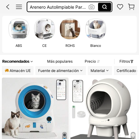
Arenero Autolimpiable Para Gatos
Arenero Inteligente Para Gatos
Arenero Automatico Para Gatos
Arenero Para Gatos Autolimpiable
ABS
CE
ROHS
Blanco
Recomendados
Más populares
Precio
Filtros
Almacén UE
Fuente de alimentación
Material
Certificado 