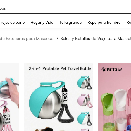
ops
and down arrow keys to navigate search Búsqueda Reciente and Buscar y Encontr
Trajes de baño
Hogar y Vida
Talla grande
Ropa para hombre
Ro
de Exteriores para Mascotas
Boles y Botellas de Viaje para Masco
/