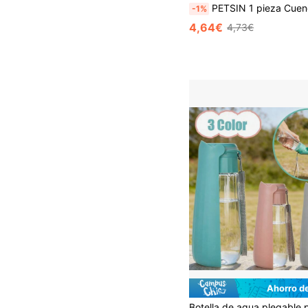
PETSIN 1 pieza Cuenco portátil para agua de mascotas, botella de agua para perros y gatos, comedero portátil a prueba de fugas para cachorro, dispensador de bebida para mascotas al aire libre, suministros d
-1%
4,64€
4,73€
Ahorro d