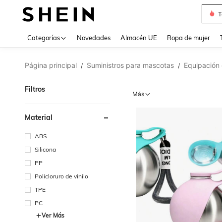
T
Use up 
Categorías
Novedades
Almacén UE
Ropa de mujer
Página principal
Suministros para mascotas
Equipación 
/
/
Filtros
Más
Material
ABS
Silicona
PP
Policloruro de vinilo
TPE
PC
Ver Más