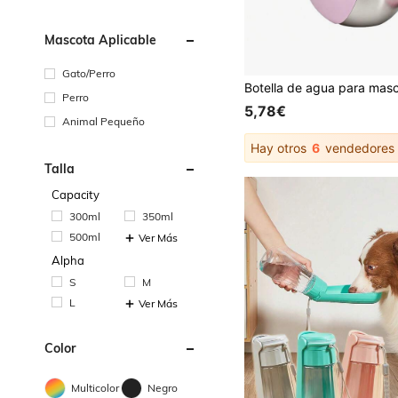
Mascota Aplicable
Gato/Perro
Perro
5,78€
Animal Pequeño
Hay otros
6
vendedores
Talla
Capacity
300ml
350ml
500ml
Ver Más
Alpha
S
M
L
Ver Más
Color
Multicolor
Negro