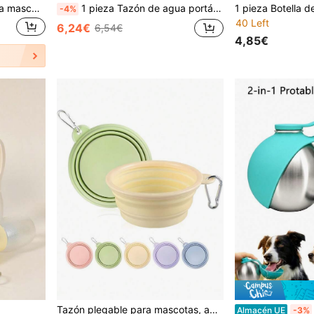
Tazón de viaje portátil para mascotas, tazón multifuncional para comida de perro al aire libre, recipiente para aperitivos, tazón de alimentación y bebida para gatos y perros, suministros de viaje esenciales para mascotas
1 pieza Tazón de agua portátil para mascotas, Plato de alimentación multifuncional para perros/gatos de viaje, Ligero para caminar, acampar, senderismo, uso diario al aire libre
-4%
40 Left
6,24€
6,54€
4,85€
en ABS Comederos y botellas de viaje para mascotas
#1 Más vendidos
#3 Más vendidos
Tazón plegable para mascotas, adecuado para viajes, campamentos, paseos, se puede usar como tazón de agua y de comida para gatos y perros, inodoro, con mosquetón, se puede usar como botella de agua o tazón de camping
Almacén UE
-3%
(1000+)