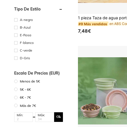
Tipo De Estilo
A-negro
#9 Más vendidos
B-Azul
7,48€
E-Rosa
F-blanco
C-verde
D-Gris
Escala De Precios (EUR)
Menos de 5€
5€ - 6€
6€ - 7€
Más de 7€
Mín:
Máx:
Ok