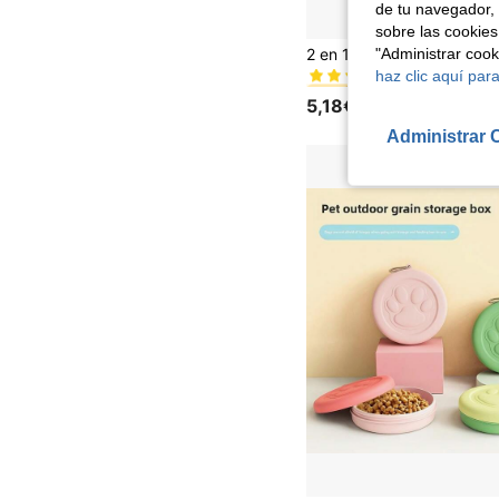
de tu navegador, 
sobre las cookies
#4 Más vendidos
"Administrar coo
(1000+)
haz clic aquí para
#4 Más vendidos
#4 Más vendidos
(1000+)
(1000+)
5,18€
#4 Más vendidos
(1000+)
Administrar 