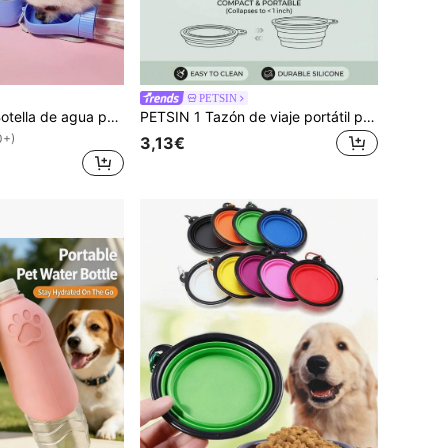
PETSIN
PETSIN 1 pieza Botella de agua portátil para mascotas con dispensador de tazón, taza de agua para perros para actividades al aire libre, artículos para perros
PETSIN 1 Tazón de viaje portátil para mascotas con cierre a presión, plegable, perfecto para actividades al aire libre y regalos de Navidad
0+)
3,13€