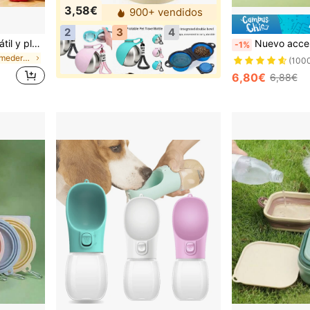
3,58€
900+ vendidos
2
3
4
1 pieza Taza de agua portátil y plegable para mascotas de 350ml/550ml
Nuevo accesorio de viaje para mascotas, botel
-1%
en ABS Comederos y botellas de viaje para mascotas
(100
6,80€
6,88€