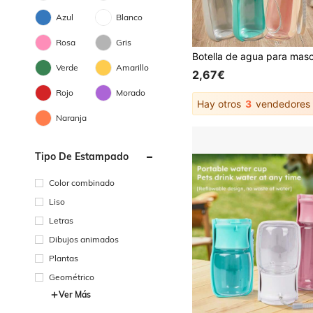
Azul
Blanco
Rosa
Gris
Verde
Amarillo
2,67€
Rojo
Morado
Hay otros
3
vendedores
Naranja
Tipo De Estampado
Color combinado
Liso
Letras
Dibujos animados
Plantas
Geométrico
Ver Más