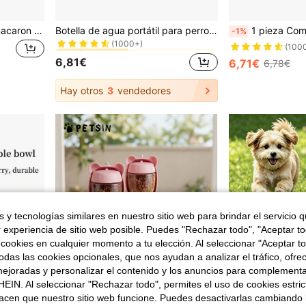
en ABS Comederos y botellas de viaje para mascotas
#6 Más vendidos
Tazón plegable de color macaron para mascotas, adecuado para viajes al aire libre, camping, caminatas, se puede usar como tazón de agua y comida para gatos/perros, inodoro, con mosquetón, también se puede usar como botella de agua o tazón de camping, alimentador de mascotas de silicona con estilo colgante
Botella de agua portátil para perros pequeños y grandes, gatos, para uso al aire libre, a prueba de fugas, comedero portátil para caminar, suministros para Chihuahuas, Bulldogs Franceses
1 pieza Comedero portátil de doble nivel para comida y agua para perros, accesorio
-1%
(1000+)
en ABS Comederos y botellas de viaje para mascotas
en ABS Comederos y botellas de viaje para mascotas
#6 Más vendidos
#6 Más vendidos
(100
(1000+)
(1000+)
6,81€
6,71€
6,78€
en ABS Comederos y botellas de viaje para mascotas
#6 Más vendidos
(1000+)
Hay otros
3
vendedores
 y tecnologías similares en nuestro sitio web para brindar el servicio qu
r experiencia de sitio web posible. Puedes "Rechazar todo", "Aceptar t
 cookies en cualquier momento a tu elección. Al seleccionar "Aceptar to
das las cookies opcionales, que nos ayudan a analizar el tráfico, ofre
ejoradas y personalizar el contenido y los anuncios para complementa
EIN. Al seleccionar "Rechazar todo", permites el uso de cookies estri
acen que nuestro sitio web funcione. Puedes desactivarlas cambiando 