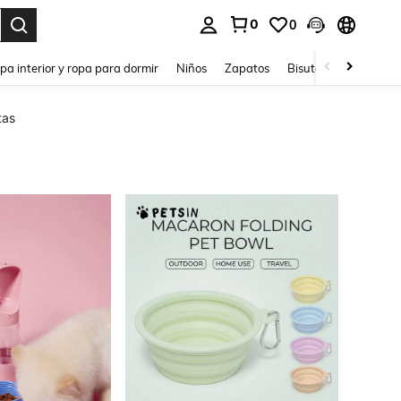
0
0
ar. Press Enter to select.
pa interior y ropa para dormir
Niños
Zapatos
Bisutería Y Accesorio
tas