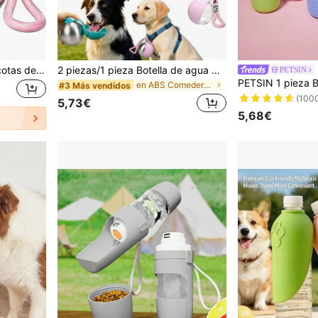
Botella de agua para mascotas de acero inoxidable/plástico, taza de viaje a prueba de fugas de 9.64oz para perros y gatos, con tazón plegable rosa y azul para uso al aire libre, elige tu estampado favorito o estilo de unicolor, taza de agua de viaje para perros, dispensador de agua portátil para mascotas al aire libre, adecuado para perros y gatos
2 piezas/1 pieza Botella de agua portátil 2 en 1 para perros con cuenco de silicona plegable, 10 oz de acero inoxidable/plástico a prueba de fugas, cuenco de viaje para beber y alimentar mascotas con asa, adecuado para cachorros, perros pequeños y gatos, perfecto para caminar, senderismo y camping
PETSIN
en ABS Comederos y botellas de viaje para mascotas
#3 Más vendidos
(100
5,73€
5,68€