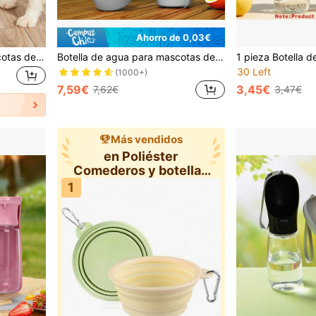
Ahorro de 0,03€
Botella de agua para mascotas de 550ml, ligera y plegable, cuenco de agua para perros, alimentador de agua portátil de gran capacidad para pasear perros, taza de agua de viaje para camping, caminatas y actividades al aire libre, suministros para mascotas, artículos esenciales de viaje
Botella de agua para mascotas de gran capacidad con recipiente para comida, taza portátil para beber al aire libre para pasear al perro, accesorios para perros
30 Left
(1000+)
7,59€
3,45€
7,62€
3,47€
Más vendidos
en Poliéster
Comederos y botellas
de viaje para ma
1