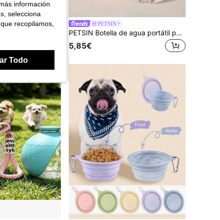
 más información
es, selecciona
2 piezas Botella de agua plegable para mascotas con tazón portátil, escala de capacidad visible, adecuada para pasear perros al aire libre
 que recopilamos,
PETSIN
PETSIN Botella de agua portátil para perros pequeños y grandes, gatos, para uso al aire libre, a prueba de fugas, comedero portátil para caminar, suministros para Chihuahuas, Bulldogs Franceses
en ABS Comederos y botellas de viaje para mascotas
5,85€
ar Todo