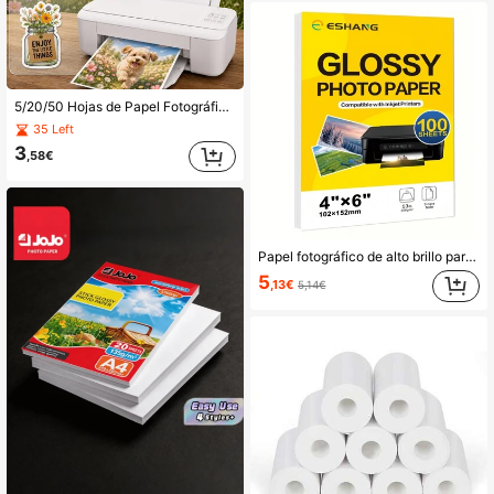
5/20/50 Hojas de Papel Fotográfico Autoadhesivo PET Transparente A4, Tamaño 210mm*297mm (8.28in*11.69in), Resistente a Arañazos y Duradero, Compatible con Impresoras de Inyección de Tinta/Láser, Adecuado para Hacer Fotos, Manualidades y Pegatinas
35 Left
3
,58€
Papel fotográfico de alto brillo para impresora de inyección de tinta 3.5*5/4*6 pulgadas 200g 53lb 100 hojas Papel fotográfico grueso para tinta de tinte
5
,13€
5,14€