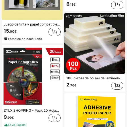
6
,18€
Juego de tinta y papel compatible con Selphy CP1500 CP1300 CP1200 CP1000, 36 hojas de papel fotográfico (4x6 pulgadas) con 1 cartucho de tinta
15
,00€
Establecido hace 1 año
100 piezas de bolsas de laminado de plástico transparente, 4 tamaños disponibles (A4/3R/4R/5R), adecuadas para tarjetas, tarjetas de presentación, documentos de oficina, protección de fotos, compatibles con todas las máquinas de laminado
2
,76€
ZYLX SHOPPING - Pack 20 Hojas Papel Fotográfico Brillante A4 180g/240g para Inkjet, Alta Resolución, Secado Rápido
9
,99€
Envío Rápido