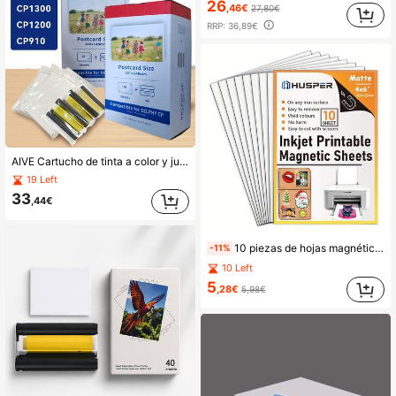
26
,46€
27,80€
RRP:
36,89€
AIVE Cartucho de tinta a color y juego de papel fotográfico CP1500 Selphy compatible con impresoras fotográficas CP1300, CP1200, CP910, CP900, KP108IN, KP-36IN, 6 pulgadas, compatible con cartucho de tinta y papel fotográfico Selphy CP1300 para bandeja P, compatible con impresoras Selphy CP1500, CP1200, CP910, CP900, KP108IN, KP36IN
19 Left
33
,44€
10 piezas de hojas magnéticas imprimibles, 4R (4x6 pulgadas) hojas de imán flexible papel magnético mate sin adhesivo para hacer fotos de refrigerador para impresora de inyección de tinta, hoja de imán fotográfico para manualidades DIY
-11%
10 Left
5
,28€
5,98€