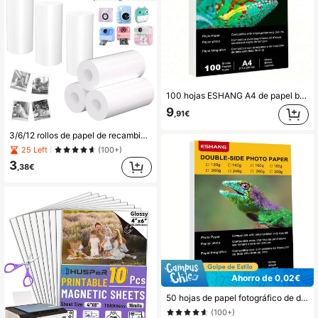
100 hojas ESHANG A4 de papel brillante para impresión de inyección de tinta, adecuado para impresoras de inyección de tinta, excelente para imprimir fotos, calendarios, folletos, tarjetas y menús, con un peso de papel de 115 g/m²
9
,91€
3/6/12 rollos de papel de recambio para cámara instantánea - Rollo de papel térmico blanco para impresora de fotos, papel de recambio para cámara de impresión instantánea como regalo de cumpleaños para niños y niñas, suministros escolares, de regreso a la escuela
25 Left
(100+)
3
,38€
Ahorro de 0,02€
50 hojas de papel fotográfico de doble cara de alto brillo, tamaño 8.3x11.7 pulgadas, compatible con impresoras de inyección de tinta, 120/140/160/180/200/240/260/300 GSM
(100+)