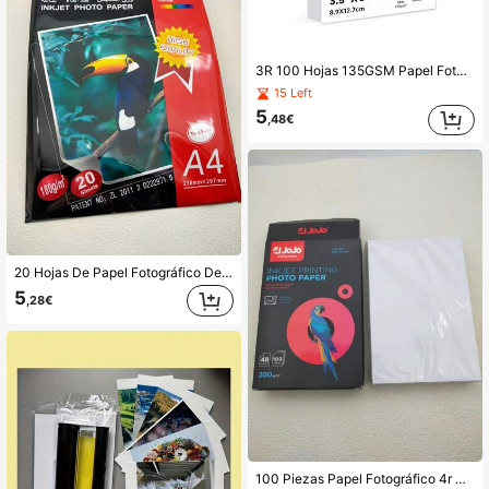
3R 100 Hojas 135GSM Papel Fotográfico Brillante Imprimible 3.5x5 Hoja Papel Fotográfico Autoadhesivo para Inyección de Tinta Etiqueta Para Scrapbooking, Logotipo de Marca, Pegatinas de Decoración de Fiesta
15 Left
5
,48€
20 Hojas De Papel Fotográfico De Inyección De Tinta De Alto Brillo De Doble Cara De 180 G Para A4
5
,28€
100 Piezas Papel Fotográfico 4r De 200gsm