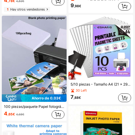
4
,78€
4,83€
9
,98€
1
Hay otros vendedores
5/10 piezas - Tamaño A4 (21 x 29,7 cm) Papel magnético imprimible, Hojas magnéticas flexibles brillantes de 16 mil, Sin adhesivo, Adecuado para impresoras de inyección de tinta
30 Left
7
,88€
Ahorro de 0,03€
100 piezas/paquete Papel fotográfico blanco de alto brillo apto para impresión de fotografías
4
,65€
4,68€