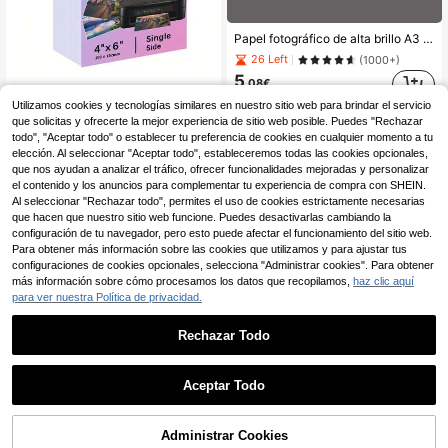
Papel fotográfico de alta brillo A3 A4, papel fotográfico para impresión de inyección de tinta de 5 pulgadas, 6 pulgadas, 7 pulgadas, 10 pulgadas, papel fotográfico de 180g, 200g, 230g, papel fotográfico de inyección de tinta A4, papel fotográfico para impresora, papel fotográfico de alto brillo de 5 pulgadas, papel fotográfico RC de 6 pulgadas 20/100 hojas
26 Left
(1000+)
5
,08€
100 Hojas de Papel Fotográfico 4R, Papel Fotográfico Premium Brillante de 4" X 6", Papel para Imágenes 230 Gsm, Papel para Folletos de Impresora Brillante
Utilizamos cookies y tecnologías similares en nuestro sitio web para brindar el servicio
22 Left
que solicitas y ofrecerte la mejor experiencia de sitio web posible. Puedes "Rechazar
todo", "Aceptar todo" o establecer tu preferencia de cookies en cualquier momento a tu
6
,78€
elección. Al seleccionar "Aceptar todo", estableceremos todas las cookies opcionales,
que nos ayudan a analizar el tráfico, ofrecer funcionalidades mejoradas y personalizar
el contenido y los anuncios para complementar tu experiencia de compra con SHEIN.
Al seleccionar "Rechazar todo", permites el uso de cookies estrictamente necesarias
que hacen que nuestro sitio web funcione. Puedes desactivarlas cambiando la
configuración de tu navegador, pero esto puede afectar el funcionamiento del sitio web.
Para obtener más información sobre las cookies que utilizamos y para ajustar tus
configuraciones de cookies opcionales, selecciona "Administrar cookies". Para obtener
más información sobre cómo procesamos los datos que recopilamos,
haz clic aquí
para ver nuestra Política de privacidad.
Rechazar Todo
1
0
Aceptar Todo
100/20 piezas Papel fotográfico de alta brillo y resistente al agua, apto para todas las impresoras de inyección de tinta, para calendario e impresión de pancartas con fotos de cumpleaños, tamaño estándar de papel fotográfico A4 de 5*6*7 pulgadas
4
Administrar Cookies
,88€