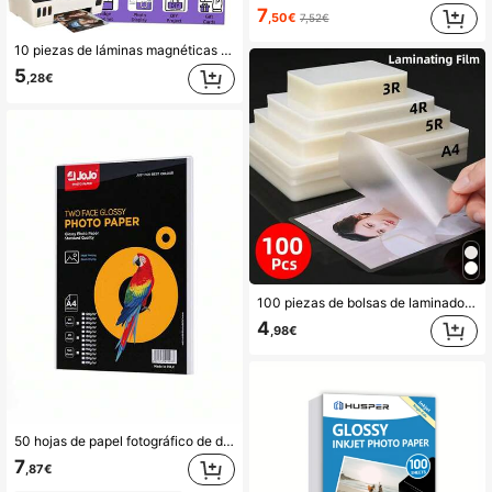
7
,50€
7,52€
10 piezas de láminas magnéticas imprimibles, hojas magnéticas flexibles tamaño 4R (4x6 pulgadas) con acabado brillante, papel magnético sin adhesivo para imprimir fotos con impresora de inyección de tinta, hojas magnéticas para manualidades, suministros escolares, vuelta a clases
5
,28€
100 piezas de bolsas de laminado de plástico transparente, disponibles en 4 tamaños (A4/3R/4R/5R) para tarjetas, tarjetas de visita, documentos de oficina, protección de fotos, compatibles con todas las máquinas de laminado
4
,98€
50 hojas de papel fotográfico de doble cara de alto brillo, compatible con impresora de inyección de tinta, tamaño 8.3x11.7 pulgadas, gramaje 140/160/180/200/260/300 GSM
7
,87€