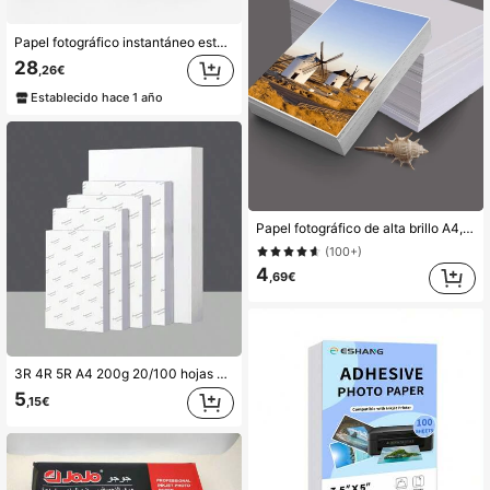
Papel fotográfico instantáneo estético de 6 pulgadas 80 hojas para impresora de fotos de escritorio 1S 2 set, acabado brillante HD para scrapbooking DIY, conservación de recuerdos & decoración de collage de pared, accesorios de repuesto de impresión de color de alta calidad
28
,26€
Establecido hace 1 año
Papel fotográfico de alta brillo A4, papel fotográfico para impresión de inyección de tinta de 5 pulgadas y 6 pulgadas, papel fotográfico de 180g, papel fotográfico de inyección de tinta A4, papel fotográfico para impresora, papel fotográfico de alta brillo de 5 pulgadas, papel fotográfico RC de 6 pulgadas 20/100 hojas Vuelta al colegio
(100+)
4
,69€
3R 4R 5R A4 200g 20/100 hojas Papel fotográfico brillante al por mayor para impresora, papel fotográfico para impresora de inyección de tinta, papel de estudio fotográfico, suministros de oficina, colores vibrantes para impresiones profesionales y manualidades DIY
5
,15€