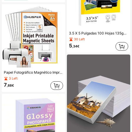
3.5 X 5 Pulgadas 100 Hojas 135gsm/36lb Papel Fotográfico Autoadhesivo Brillante, Compatible con Impresoras de Inyección de Tinta, Suministros
30 Left
5
,34€
Papel Fotográfico Magnético Imprimible Mate en Tamaño A4 - 5 Hojas, 21.08x29.72 Cm, Papel Magnético de Impresión de 16Mil para Inyección de Tinta
3 Left
7
,88€