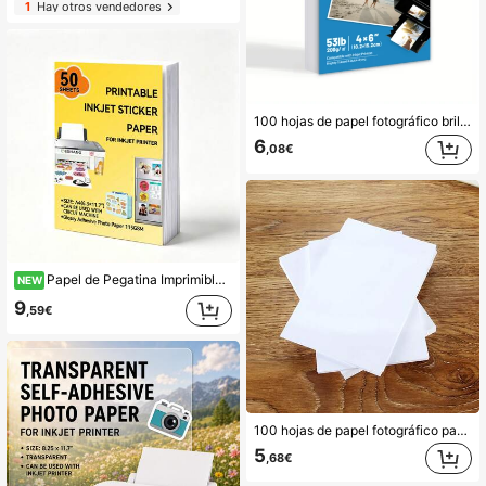
1
Hay otros vendedores
100 hojas de papel fotográfico brillante de un solo lado 4R de 200 g/m² o 230 g/m², compatible con inyección de tinta, con reverso gris, tamaño 4x6 pulgadas (10,2 * 15,2 cm) para uso doméstico y de oficina
6
,08€
Papel de Pegatina Imprimible Inkjet ESHANG 115GSM, Compatible con la Mayoría de Impresoras Inkjet, Papel Fotográfico Brillante de 8.3*11.7 Pulgadas con Respaldo Adhesivo, Adecuado para Manualidades DIY, Etiquetas de Productos, Pegatinas de Decoración de Tazas, Pegatinas de Fotos de Viaje
NEW
9
,59€
100 hojas de papel fotográfico para inyección de tinta de 6 pulgadas, papel para imprimir fotos DIY, paquete individual, envío aleatorio con parte posterior impresa en inglés o lisa, compatible con impresoras de inyección de tinta
5
,68€