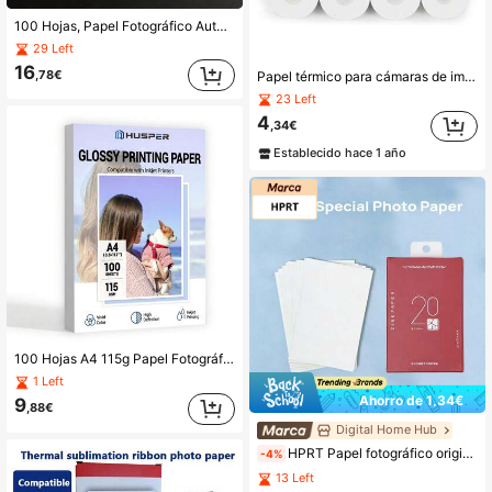
100 Hojas, Papel Fotográfico Autoadhesivo A4, Papel Fotográfico Brillante, 8.3x11.7 Pulgadas, Adecuado para Impresoras de Inyección de Tinta, 90/115/135/150 Gramos
29 Left
16
,78€
Papel térmico para cámaras de impresión instantánea, 10 rollos, papel de impresora térmico blanco, papel de impresión sin tinta para cámara, fácil de reemplazar - Adecuado para cámara instantánea de niños
23 Left
4
,34€
Establecido hace 1 año
100 Hojas A4 115g Papel Fotográfico Brillante de Una Sola Cara para Impresión Inkjet 30lb Papel Brillante Fino para Uso Doméstico y de Oficina
1 Left
Ahorro de 1,34€
9
,88€
Digital Home Hub
HPRT Papel fotográfico original dedicado MT53, papel fotográfico de 3 pulgadas, adhesivo de alta adherencia específico para cámaras, papel fotográfico de bolsillo portátil, tecnología de impresión sin tinta Zink.
-4%
13 Left