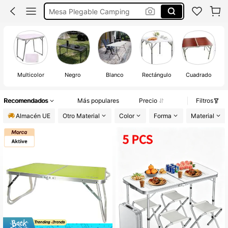
Mesa Playa
Mesa De Playa Plegable
Mesa Plegable Portatil
A
Multicolor
Negro
Blanco
Rectángulo
Cuadrado
Recomendados
Más populares
Precio
Filtros
Almacén UE
Otro Material
Color
Forma
Material