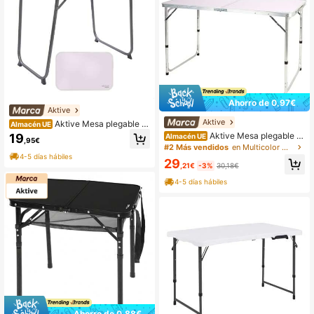
Ahorro de 0,97€
Aktive
Aktive
Aktive Mesa plegable d
Almacén UE
e acero para camping
Aktive Mesa plegable c
19
Almacén UE
,95€
amping ajustable en altura y antide
#2 Más vendidos
en Multicolor Muebles de exterior
slizante malva ✅ Entrega 24/48h a
4-5 días hábiles
29
España (península)
,21€
-3%
30,18€
4-5 días hábiles
Ahorro de 0,88€