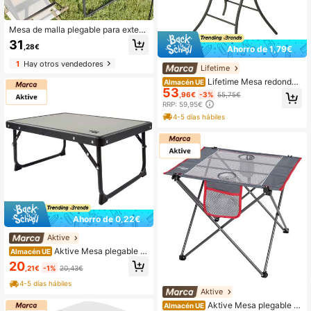
Mesa de malla plegable para exteri
ores, mesa de picnic portátil para a
31
,28€
Ahorro de 1,79€
campar, equipo fácil de almacenar,
mesa de café pequeña de aleación
1
Hay otros vendedores
Lifetime
de aluminio
Lifetime Mesa redonda
Almacén UE
53
plegable cocktail Ø84 x 110 cm ✅ E
,96€
-3%
55,75€
ntrega 24/48h a España (península)
RRP: 59,95€
4-5 días hábiles
Ahorro de 0,22€
Aktive
Aktive Mesa plegable c
Almacén UE
amping baja ✅ Entrega 24/48h a Es
20
,21€
-1%
20,43€
paña (península)
4-5 días hábiles
Aktive
Aktive Mesa plegable c
Almacén UE