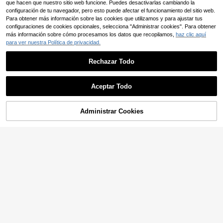
que hacen que nuestro sitio web funcione. Puedes desactivarlas cambiando la
configuración de tu navegador, pero esto puede afectar el funcionamiento del sitio web.
Para obtener más información sobre las cookies que utilizamos y para ajustar tus
configuraciones de cookies opcionales, selecciona "Administrar cookies". Para obtener
más información sobre cómo procesamos los datos que recopilamos,
haz clic aquí
para ver nuestra Política de privacidad.
Rechazar Todo
Aceptar Todo
Administrar Cookies
AÑADIR A LA BOLSA
7
Boho Mama
#atuendoscasuales
Boho Mama Conjunto d
Dazy Maternity Conjunt
Almacén UE
Almacén UE
e 2 piezas de maternidad casual de
o deportivo casual de 2 piezas de t
12
17
,93€
,99€
verano blanco con lentejuelas, bloq
op de manga corta y pantalones cor
ues de color y rayas, top de crochet
tos con cintura elástica para matern
con tirantes y shorts con lazo en la
idad, para el verano
cintura, atuendos de embarazo par
a sesión de fotos en la playa