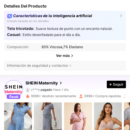
Detalles Del Producto
Características de la inteligencia artificial
Creado basado en los detalles
Tela tricotada:
Suave textura de punto con un encanto natural.
Casual:
Estilo desenfadado para el día a día.
Composición:
93% Viscosa,7% Elastano
Ver más
Información de seguridad y contactos
482K Seguidores
4,79
SHEIN Maternity
Seguir
c***e
pagado
Hace 1 día
e***8
seguido hace
Hace 4 horas
999K+ Vendido recientemente
999K+ Compra repetida
482K Seguidores
4,79
482K Seguidores
4,79