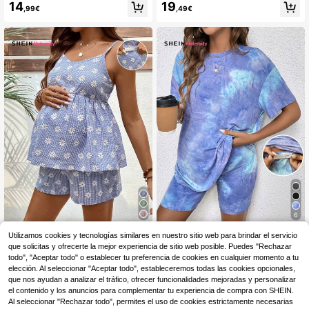
njunto de uso diario casual de top d
e camisa sin mangas con cintura an
14
19
,99€
,49€
e cuello redondo de unicolor y short
udada a rayas y pantalones largos
s de cintura ajustable para maternid
con cintura ajustable para maternid
ad
ad
6
SHEIN Maternity
#conjuntosdeportivos
Utilizamos cookies y tecnologías similares en nuestro sitio web para brindar el servicio
que solicitas y ofrecerte la mejor experiencia de sitio web posible. Puedes "Rechazar
SHEIN Set informal de 2
SHEIN Conjunto De 2 Pi
Almacén UE
Almacén UE
piezas de top de tirantes con marga
ezas Suelta De Maternidad Con Te
todo", "Aceptar todo" o establecer tu preferencia de cookies en cualquier momento a tu
16
13
,49€
,99€
ritas y estampado de cuadros, y sho
ñido De Corbata Para Ropa Casual
elección. Al seleccionar "Aceptar todo", estableceremos todas las cookies opcionales,
rts con cintura ajustable para embar
que nos ayudan a analizar el tráfico, ofrecer funcionalidades mejoradas y personalizar
azadas
el contenido y los anuncios para complementar tu experiencia de compra con SHEIN.
Al seleccionar "Rechazar todo", permites el uso de cookies estrictamente necesarias