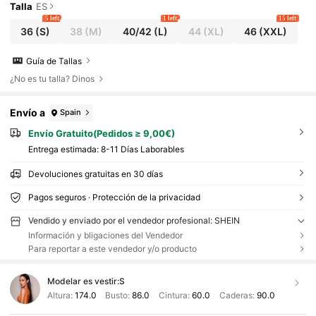
Talla
ES
5 left
1 left
15 left
36
(S)
38
(M)
40/42
(L)
44
(XL)
46
(XXL)
Guía de Tallas
¿No es tu talla? Dinos
Envío a
Spain
Envío Gratuito(Pedidos ≥ 9,00€)
Entrega estimada:
8-11 Días Laborables
Devoluciones gratuitas en 30 días
Pagos seguros · Protección de la privacidad
Vendido y enviado por el vendedor profesional: SHEIN
Información y bligaciones del Vendedor
Para reportar a este vendedor y/o producto
Modelar es vestir:
S
Altura:
174.0
Busto:
86.0
Cintura:
60.0
Caderas:
90.0