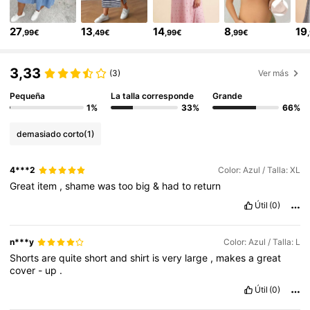
482K Seguidores
4,79
27
13
14
8
19
,99€
,49€
,99€
,99€
482K Seguidores
4,79
3,33
(3)
Ver más
Pequeña
La talla corresponde
Grande
482K Seguidores
4,79
1%
33%
66%
demasiado corto
(1)
482K Seguidores
4,79
4***2
Color: Azul / Talla: XL
482K Seguidores
4,79
Great
item
,
shame
was
too
big
&
had
to
return
Útil
(0)
482K Seguidores
4,79
n***y
Color: Azul / Talla: L
Shorts
are
quite
short
and
shirt
is
very
large
,
makes
a
great
cover
-
up
.
482K Seguidores
4,79
Útil
(0)