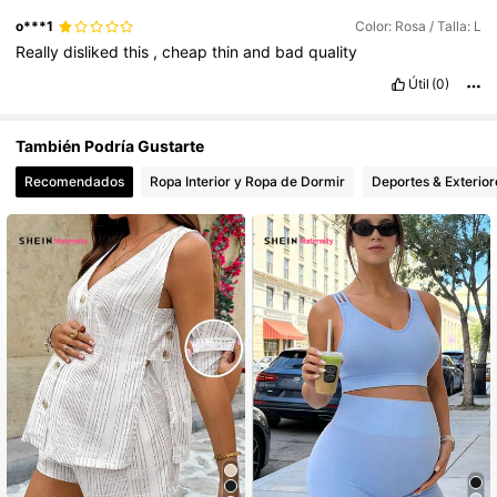
482K Seguidores
4,79
o***1
Color: Rosa / Talla: L
Really
disliked
this
,
cheap
thin
and
bad
quality
Útil
(0)
También Podría Gustarte
Recomendados
Ropa Interior y Ropa de Dormir
Deportes & Exterior