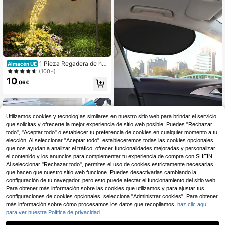
a para medición de humedad del su
elo de plantas de interior, medición
de agua de plantas, decoración de j
ardín, suministros de camping, sumi
nistros de jardinería
1 Pieza Regadera de ha
Almacén UE
das solar, Regadera solar de metal c
(100+)
on luces LED, eficiente energéticam
10
,06€
ente, decoración colgante navideñ
a para exteriores, acento para plant
as en macetas, sin control remoto, p
ara decoración de jardín y césped
Utilizamos cookies y tecnologías similares en nuestro sitio web para brindar el servicio
que solicitas y ofrecerte la mejor experiencia de sitio web posible. Puedes "Rechazar
Parasol de coche para el verano | P
3
elícula aislante del calor y antiestáti
todo", "Aceptar todo" o establecer tu preferencia de cookies en cualquier momento a tu
,58€
ca, parasol lateral izquierdo que no
elección. Al seleccionar "Aceptar todo", estableceremos todas las cookies opcionales,
obstruye la visión, hecho de materi
que nos ayudan a analizar el tráfico, ofrecer funcionalidades mejoradas y personalizar
al de poliéster
el contenido y los anuncios para complementar tu experiencia de compra con SHEIN.
Al seleccionar "Rechazar todo", permites el uso de cookies estrictamente necesarias
que hacen que nuestro sitio web funcione. Puedes desactivarlas cambiando la
configuración de tu navegador, pero esto puede afectar el funcionamiento del sitio web.
Para obtener más información sobre las cookies que utilizamos y para ajustar tus
configuraciones de cookies opcionales, selecciona "Administrar cookies". Para obtener
Ahorro de 0,11€
más información sobre cómo procesamos los datos que recopilamos,
haz clic aquí
1 pieza Manguera retráctil para limp
para ver nuestra Política de privacidad.
iar el conducto de secadora - Acce
26 Left