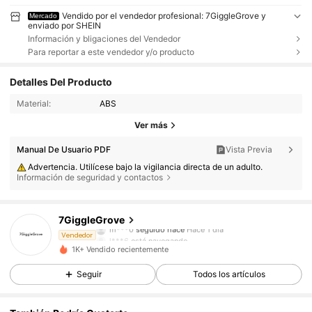
Vendido por el vendedor profesional: 7GiggleGrove y
Mercado
enviado por SHEIN
Información y bligaciones del Vendedor
Para reportar a este vendedor y/o producto
Detalles Del Producto
Material:
ABS
Ver más
Manual De Usuario PDF
Vista Previa
Advertencia. Utilícese bajo la vigilancia directa de un adulto.
Información de seguridad y contactos
16 Seguidores
4,43
7GiggleGrove
m***0
seguido hace
Hace 1 día
l***6
está navegando
Vendedor
16 Seguidores
4,43
1K+ Vendido recientemente
Seguir
Todos los artículos
16 Seguidores
4,43