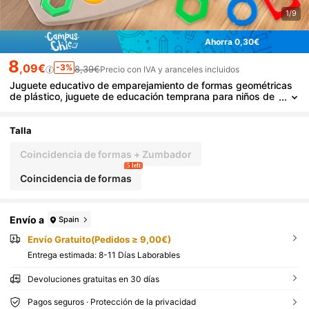
1/9
Ahorra 0,30€
8
,09€
-3%
8,39€
Precio con IVA y aranceles incluidos
Juguete educativo de emparejamiento de formas geométricas
de plástico, juguete de educación temprana para niños de
3+ años de jardín de infancia, reconocimiento de formas y
colores, ayuda de aprendizaje interactivo para el aula
Talla
Coincidencia de formas + Zumbador
5 left
Coincidencia de formas
Envío a
Spain
Envío Gratuito(Pedidos ≥ 9,00€)
Entrega estimada:
8-11 Días Laborables
Devoluciones gratuitas en 30 días
Pagos seguros · Protección de la privacidad