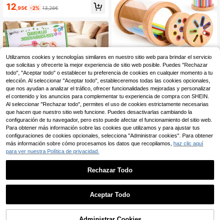
uguetes de clasificación y apilamie
12
nto, adecuados para mesa de luz, ju
,95€
-2%
13,26€
guetes educativos para niños de 3
a 6 años, ideales para la enseñanza
en el aula y como regalo
Juguetes de madera Montessori de
Utilizamos cookies y tecnologías similares en nuestro sitio web para brindar el servicio
2 en 1 para clasificar colores para ni
#1 Más vendidos
en Madera Reconocimiento de formas y colores para
que solicitas y ofrecerte la mejor experiencia de sitio web posible. Puedes "Rechazar
ños pequeños, cilindros y varillas d
todo", "Aceptar todo" o establecer tu preferencia de cookies en cualquier momento a tu
8
e madera planas, actividad de apre
,89€
-1%
8,98€
elección. Al seleccionar "Aceptar todo", estableceremos todas las cookies opcionales,
ndizaje de matemáticas de colores
que nos ayudan a analizar el tráfico, ofrecer funcionalidades mejoradas y personalizar
para preescolar, juguetes sensoriale
el contenido y los anuncios para complementar tu experiencia de compra con SHEIN.
s para desarrollar habilidades motor
as finas
Al seleccionar "Rechazar todo", permites el uso de cookies estrictamente necesarias
que hacen que nuestro sitio web funcione. Puedes desactivarlas cambiando la
configuración de tu navegador, pero esto puede afectar el funcionamiento del sitio web.
Para obtener más información sobre las cookies que utilizamos y para ajustar tus
Juego de Ensartar Frutas de Oruga
configuraciones de cookies opcionales, selecciona "Administrar cookies". Para obtener
de Madera, 1 Oruga y 18 Bloques de
17 Left
más información sobre cómo procesamos los datos que recopilamos,
haz clic aquí
Madera de Haya, Juguete para Des
10
para ver nuestra Política de privacidad.
arrollar la Coordinación Mano-Ojo y
,24€
el Aprendizaje Cognitivo Temprano,
Regalo Sencillo de Cumpleaños y N
Rechazar Todo
avidad
Aceptar Todo
Juguete para niños pequeños - Jue
go de huevos de emparejamiento d
3 Left
e colores - Habilidades educativas
Administrar Cookies