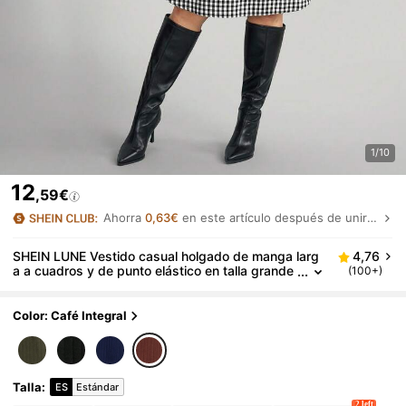
1/10
12
,59€
Ahorra
0,63€
en este artículo después de unirte.
SHEIN LUNE Vestido casual holgado de manga larg
4,76
a a cuadros y de punto elástico en talla grande
(100+)
2 en 1
Color: Café Integral
Talla
:
ES
Estándar
2 left