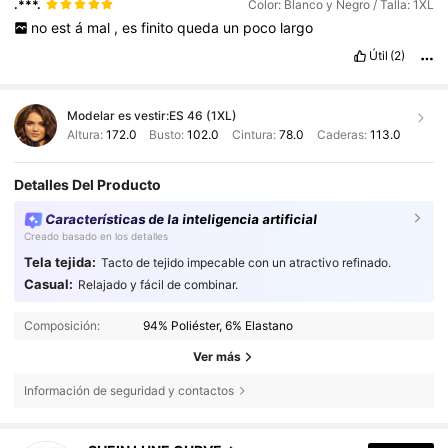
.***.
Color: Blanco y Negro / Talla: 1XL
no
est
á
mal
,
es
finito
queda
un
poco
largo
Útil
(2)
Modelar es vestir:
ES 46 (1XL)
Altura:
172.0
Busto:
102.0
Cintura:
78.0
Caderas:
113.0
Detalles Del Producto
Características de la inteligencia artificial
Creado basado en los detalles
Tela tejida:
Tacto de tejido impecable con un atractivo refinado.
Casual:
Relajado y fácil de combinar.
Composición:
94% Poliéster, 6% Elastano
Ver más
Información de seguridad y contactos
450K Seguidores
4,83