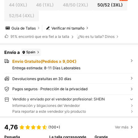
44
(0XL)
46
(1XL)
48/50
(2XL)
50/52
(3XL)
52/54
(4XL)
Guía de Tallas
Verificar mi tamaño
91%
encontró que era fiel a la talla
¿No es tu talla? Dinos
Envío a
Spain
Envío Gratuito(Pedidos ≥ 9,00€)
Entrega estimada:
8-11 Días Laborables
Devoluciones gratuitas en 30 días
Pagos seguros · Protección de la privacidad
Vendido y enviado por el vendedor profesional: SHEIN
Información y bligaciones del Vendedor
Para reportar a este vendedor y/o producto
4,76
(100+)
Ver más
Pequeña
La talla corresponde
Grande