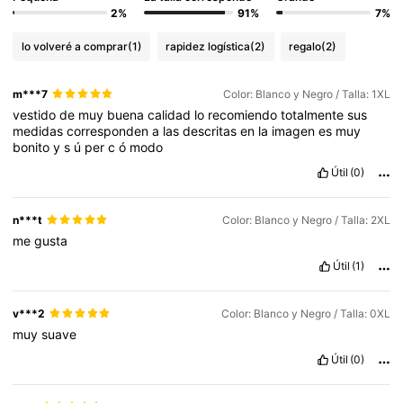
2%
91%
7%
lo volveré a comprar
(1)
rapidez logística
(2)
regalo
(2)
m***7
Color: Blanco y Negro / Talla: 1XL
vestido
de
muy
buena
calidad
lo
recomiendo
totalmente
sus
medidas
corresponden
a
las
descritas
en
la
imagen
es
muy
bonito
y
s
ú
per
c
ó
modo
Útil
(0)
n***t
Color: Blanco y Negro / Talla: 2XL
me
gusta
Útil
(1)
v***2
Color: Blanco y Negro / Talla: 0XL
muy
suave
Útil
(0)