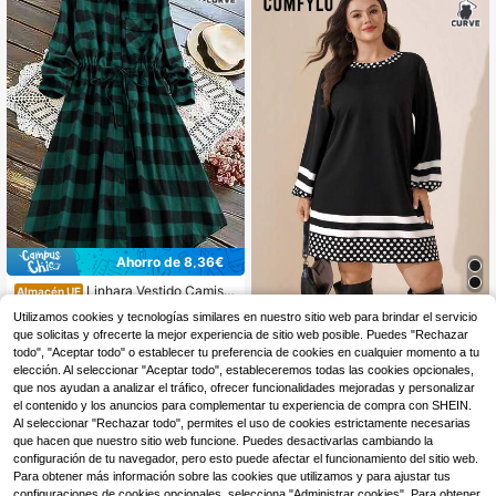
Ahorro de 8,36€
Linhara Vestido Camisa
Almacén UE
de Manga Larga con Cuello a Cuad
12
Comfylo
Utilizamos cookies y tecnologías similares en nuestro sitio web para brindar el servicio
,25€
-40%
20,61€
ros Gingham para Mujer, Cintura co
que solicitas y ofrecerte la mejor experiencia de sitio web posible. Puedes "Rechazar
Comfylo Vestido holgado de m
n Cordón, Botones Delanteros, Vesti
NEW
anga larga y largo medio con estam
do Midi Casual para Uso Diario, Ade
todo", "Aceptar todo" o establecer tu preferencia de cookies en cualquier momento a tu
14
,99€
pado de rayas y lunares, talla grand
cuado para el Otoño
elección. Al seleccionar "Aceptar todo", estableceremos todas las cookies opcionales,
e
que nos ayudan a analizar el tráfico, ofrecer funcionalidades mejoradas y personalizar
el contenido y los anuncios para complementar tu experiencia de compra con SHEIN.
Al seleccionar "Rechazar todo", permites el uso de cookies estrictamente necesarias
que hacen que nuestro sitio web funcione. Puedes desactivarlas cambiando la
configuración de tu navegador, pero esto puede afectar el funcionamiento del sitio web.
Para obtener más información sobre las cookies que utilizamos y para ajustar tus
configuraciones de cookies opcionales, selecciona "Administrar cookies". Para obtener