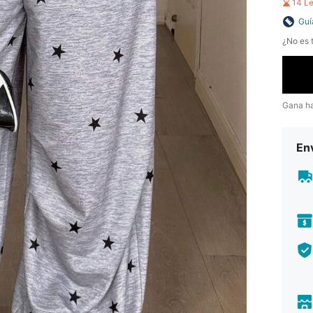
14 L
Guí
¿No es t
Gana h
Env