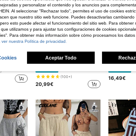
ejoradas y personalizar el contenido y los anuncios para complementa
EIN. Al seleccionar "Rechazar todo", permites el uso de cookies estri
acen que nuestro sitio web funcione. Puedes desactivarlas cambiando 
pero esto puede afectar el funcionamiento del sitio web. Para obtener
 que utilizamos y para ajustar tus configuraciones de cookies opcional
kies". Para obtener más información sobre cómo procesamos los datos
 ver nuestra Política de privacidad.
7
17
Cookies
Aceptar Todo
Rechaz
les de talla grande para mujer de unicolor con cintura con cordón y bolsillos laterales
Muchica CURVE
Coola
Muchica Pantalones anchos de rayas de contraste de uso diario casual, para vacaciones, talla grande
Coolane Pantalone
Almacén UE
Almacén UE
)
(100+)
16,49€
20,99€