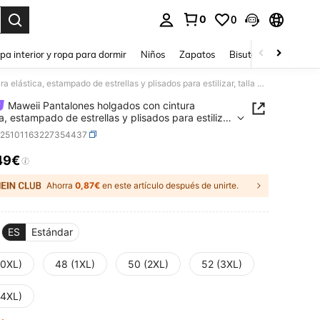
0
0
ar. Press Enter to select.
pa interior y ropa para dormir
Niños
Zapatos
Bisutería Y Accesorio
Maweii Pantalones holgados con cintura elástica, estampado de estrellas y plisados para estilizar, talla grande
Maweii Pantalones holgados con cintura
ca, estampado de estrellas y plisados para estilizar,
grande
z25101163227354437
49€
ICE AND AVAILABILITY
Ahorra
0,87€
en este artículo después de unirte.
ES
Estándar
(0XL)
48 (1XL)
50 (2XL)
52 (3XL)
(4XL)