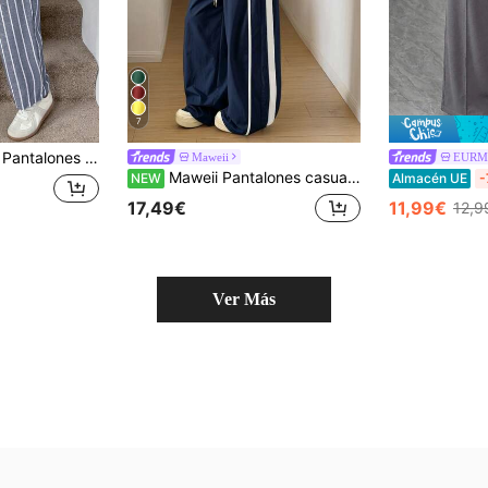
7
 para ir al trabajo de talla grande
Maweii
EURM
Maweii Pantalones casuales de mujer talla grande con rayas y bloques de color, cintura con cordón, para otoño
NEW
Almacén UE
-
17,49€
11,99€
12,9
Ver Más