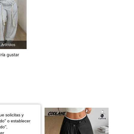
4,78
7.9K
350K
4,78
7.9K
350K
4,78
7.9K
350K
 Artículos
ría gustar
4,78
7.9K
350K
4,78
7.9K
350K
e solicitas y
odo" o establecer
do",
cer