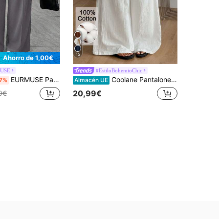
15
Ahorro de 1,00€
USE
#EstiloBohemioChic
EURMUSE Pantalones anchos de pierna ancha de ajuste holgado y casual a rayas para mujer de talla grande
Coolane Pantalones de pierna ancha de cintura media de algodón 100% blanco básico boho para mujer talla grande, para verano, otoño, salir, fiesta, vacaciones, concierto campestre y playa
7%
Almacén UE
20,99€
9€