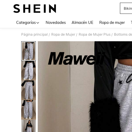
Bikin
Use up 
Categorías
Novedades
Almacén UE
Ropa de mujer
Página principal
Ropa de Mujer
Ropa de Mujer Plus
Bottoms de
/
/
/