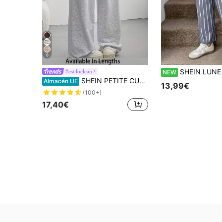
6
SHEIN LUNE Pantalones a rayas casuales
#estiloclean
NEW
SHEIN PETITE CURVE Pantalones de chándal holgados con nudo delantero, para uso diario casual de verano para mujeres
Almacén UE
13,99€
(100+)
17,40€