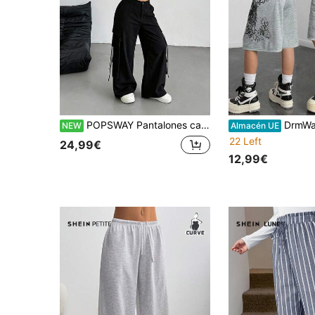
POPSWAY Pantalones cargo de pana con múltiples bolsillos, pierna recta, casual para mujer talla grande, otoño/invierno
DrmWander Bermudas holgadas casuales 
NEW
Almacén UE
22 Left
24,99€
12,99€