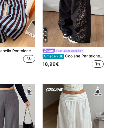
8
Pantalones rectos de talla grande de rayas marrones y azules para vacaciones informales
#pantalonescordón
Coolane Pantalones de pierna ancha con cintura elástica, estampado de leopardo y patchwork, cuero negro, estilo casual Y2K de los 90, talla grande para mujer y hombre, ropa de calle de otoño, formal de otoño
Almacén UE
18,99€