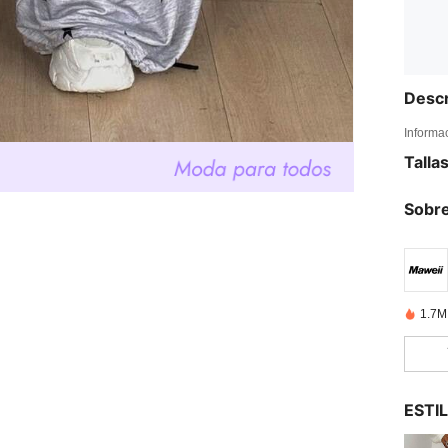
Descr
Informa
Talla
Sobre
1.7M
ESTI