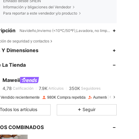
Enviado desde SHEIN
Información y bligaciones del Vendedor
Para reportar a este vendedor y/o producto
ipción
Navideño,Invierno (<10ºC/50ºF),Lavadora, no limpiar en seco
ción de seguridad y contactos
s Y Dimensiones
4,78
7.9K
350K
 La Tienda
4,78
7.9K
350K
Maweii
4,78
7.9K
350K
Calificación
Artículos
Seguidores
 Vendido recientemente
980K Compra repetida
Aumento de seguidores 1
4,78
7.9K
350K
Todos los artículos
Seguir
4,78
7.9K
350K
LOS COMBINADOS