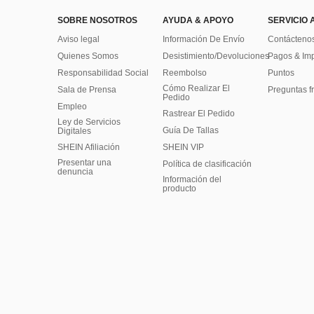
SOBRE NOSOTROS
AYUDA & APOYO
SERVICIO 
Aviso legal
Información De Envío
Contácteno
Quienes Somos
Desistimiento/Devoluciones
Pagos & Im
Responsabilidad Social
Reembolso
Puntos
Cómo Realizar El
Sala de Prensa
Preguntas f
Pedido
Empleo
Rastrear El Pedido
Ley de Servicios
Guía De Tallas
Digitales
SHEIN Afiliación
SHEIN VIP
Presentar una
Política de clasificación
denuncia
​Información del
producto