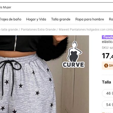
is Mujer
and down arrow keys to navigate search Búsqueda Reciente and Buscar y Encontr
Trajes de baño
Hogar y Vida
Talla grande
Ropa para hombre
Ro
 talla grande
Pantalones Extra Grande
/
/
elásti
talla 
SKU: s
17
,
PR
Talla
46 
54 