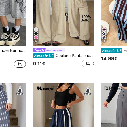
37
4
con cintura elástica y estampado floral para mujer de talla grande
Franclia 
#estiloclean
Almacén UE
Coolane Pantalones holgados de cintura alta con cordón ajustable de algodón color beige, estilo bohemio, casual, formal, para salir, vacaciones y días festivos, talla grande para mujer, verano y otoño
Almacén UE
14,99€
9,11€