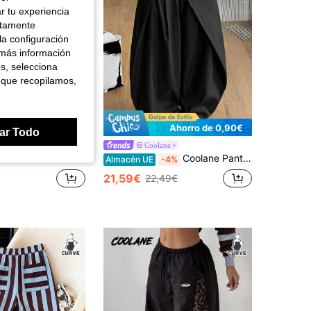
r tu experiencia
ctamente
la configuración
 más información
es, selecciona
 que recopilamos,
Ahorro de 0,90€
ar Todo
ne
Coolane
s de mujer talla grande para verano y otoño, para salir, gimnasio, vacaciones, casual, streetwear, de cintura media, pierna ancha, cintura elástica y a rayas
Coolane Pantalones bombachos negros holgados de mujer talla grande estilo vaquero casual de otoño, streetwear de los 90, diseño asimétrico curvo en el bajo, pantalones harem tipo banana para gimnasio, oficina y Halloween
Almacén UE
-4%
21,59€
22,49€