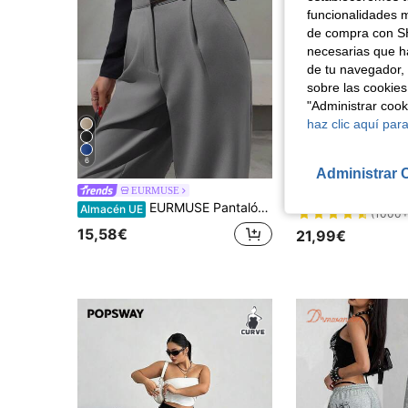
funcionalidades m
de compra con SH
necesarias que h
de tu navegador, 
sobre las cookies
"Administrar coo
haz clic aquí para
6
17
Administrar 
SHEIN EZwear 2 piezas Pantalones anchos informa
EURMUSE
Almacén UE
EURMUSE Pantalón de corte recto con detalles de cinturón, estilo elegante
Almacén UE
(1000+
15,58€
21,99€