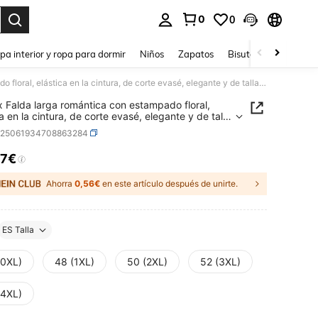
0
0
ar. Press Enter to select.
pa interior y ropa para dormir
Niños
Zapatos
Bisutería Y Accesorio
Gownix Falda larga romántica con estampado floral, elástica en la cintura, de corte evasé, elegante y de talla grande para mujeres. Ideal para primavera, verano, vacaciones y salidas románticas
 Falda larga romántica con estampado floral,
a en la cintura, de corte evasé, elegante y de talla
 para mujeres. Ideal para primavera, verano,
z25061934708863284
ones y salidas románticas
27€
ICE AND AVAILABILITY
Ahorra
0,56€
en este artículo después de unirte.
ES Talla
(0XL)
48 (1XL)
50 (2XL)
52 (3XL)
(4XL)