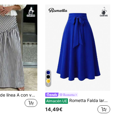
7
Falda versátil de línea A con volantes y rayas para mujer de talla grande, primavera
Rometta
Rometta Falda larga de unicolor casual para mujer de talla grande, versátil para el trabajo diario
Almacén UE
14,49€