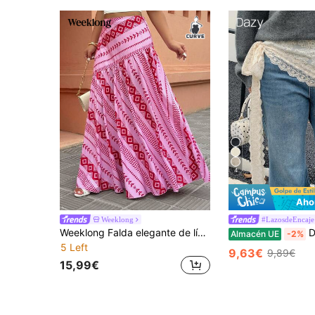
4
Aho
Weeklong
#LazosdeEncaje
Weeklong Falda elegante de línea A con bajo asimétrico para mujer de talla grande, adecuada para uso casual, vacaciones, exteriores, playa, citas, té de la tarde
Dazy Plus Mi
Almacén UE
-2%
5 Left
9,63€
9,89€
15,99€