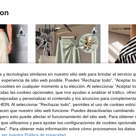
ron
 y tecnologías similares en nuestro sitio web para brindar el servicio qu
r experiencia de sitio web posible. Puedes "Rechazar todo", "Aceptar t
 cookies en cualquier momento a tu elección. Al seleccionar "Aceptar to
das las cookies opcionales, que nos ayudan a analizar el tráfico, ofre
ejoradas y personalizar el contenido y los anuncios para complementa
EIN. Al seleccionar "Rechazar todo", permites el uso de cookies estri
acen que nuestro sitio web funcione. Puedes desactivarlas cambiando 
tén elegante de unicolor para mujer de talla grande
Franclia Falda elegante de estilo francés con textura de cuadros de unicolor, adecuada para el trabajo, el transporte, las vacaciones, las citas románticas, las fiestas de playa de alta gama, el té de la tarde. Diseño asimétrico de cintura elástica que estiliza la figura, falda de línea A para primavera/verano. Faldas vaqueras para mujer de cintura alta, conjuntos de verano para mujer, faldas coreanas para mujer, faldas pareo para mujer
GlowEve CURV
Almacén UE
Almacén UE
pero esto puede afectar el funcionamiento del sitio web. Para obtener
 que utilizamos y para ajustar tus configuraciones de cookies opcional
18,99€
10,99€
kies". Para obtener más información sobre cómo procesamos los datos
 ver nuestra Política de privacidad.