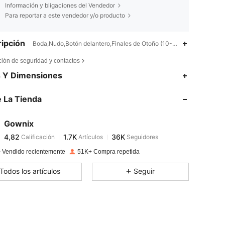
Información y bligaciones del Vendedor
Para reportar a este vendedor y/o producto
ipción
Boda,Nudo,Botón delantero,Finales de Otoño (10-17/50-63)
ción de seguridad y contactos
4,82
1.7K
36K
s Y Dimensiones
 La Tienda
4,82
1.7K
36K
Gownix
4,82
1.7K
36K
Calificación
Artículos
Seguidores
m***r
pagado
Hace 1 día
 Vendido recientemente
51K+ Compra repetida
4,82
1.7K
36K
Todos los artículos
Seguir
4,82
1.7K
36K
4,82
1.7K
36K