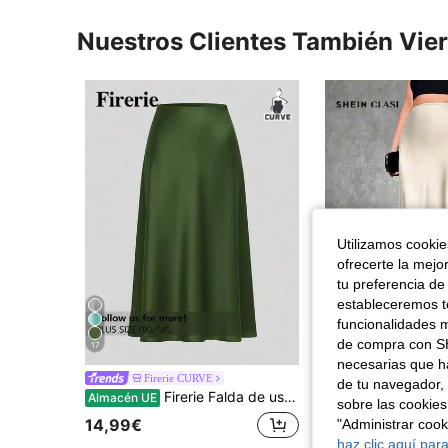
Nuestros Clientes También Vie
Utilizamos cookies
ofrecerte la mejo
tu preferencia de
estableceremos to
funcionalidades m
de compra con SH
17
6
necesarias que h
SHEIN Clasi Falda larga de sa
Firerie CURVE
Almacén UE
de tu navegador, 
Firerie Falda de uso diario versátil y casual de unicolor para mujer de talla grande
Almacén UE
sobre las cookies
15,49€
14,99€
"Administrar coo
haz clic aquí para