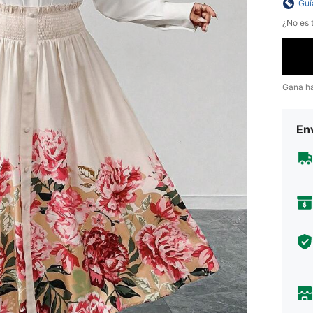
Guí
¿No es t
Gana h
Env