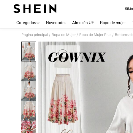
Bikin
Use up 
Categorías
Novedades
Almacén UE
Ropa de mujer
Página principal
Ropa de Mujer
Ropa de Mujer Plus
Bottoms de
/
/
/