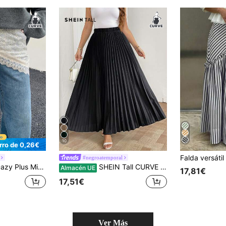
10
rro de 0,26€
#negroatemporal
nifalda asimétrica con volantes de encaje, informal y de talla grande para mujer, para todas las estaciones
SHEIN Tall CURVE Falda plisada holgada con cintura elástica, elegante, informal, de vacaciones, para señora, color negro, talla grande
Almacén UE
17,81€
17,51€
Ver Más