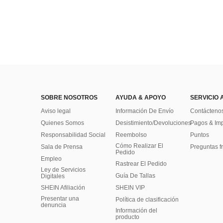
SOBRE NOSOTROS
AYUDA & APOYO
SERVICIO 
Aviso legal
Información De Envío
Contácteno
Quienes Somos
Desistimiento/Devoluciones
Pagos & Im
Responsabilidad Social
Reembolso
Puntos
Cómo Realizar El
Sala de Prensa
Preguntas f
Pedido
Empleo
Rastrear El Pedido
Ley de Servicios
Guía De Tallas
Digitales
SHEIN Afiliación
SHEIN VIP
Presentar una
Política de clasificación
denuncia
​Información del
producto