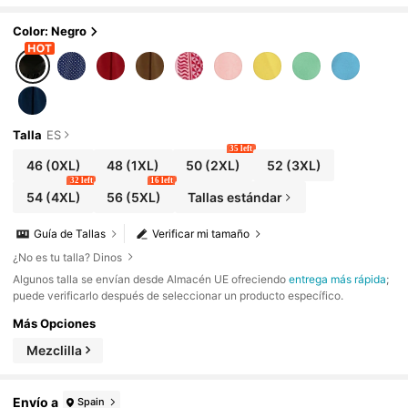
Color: Negro
Talla
ES
35 left
46
(0XL)
48
(1XL)
50
(2XL)
52
(3XL)
32 left
16 left
54
(4XL)
56
(5XL)
Tallas estándar
Guía de Tallas
Verificar mi tamaño
¿No es tu talla? Dinos
​Algunos talla se envían desde Almacén UE ofreciendo
entrega más rápida
;
puede verificarlo después de seleccionar un producto específico.
Más Opciones
Mezclilla
Envío a
Spain