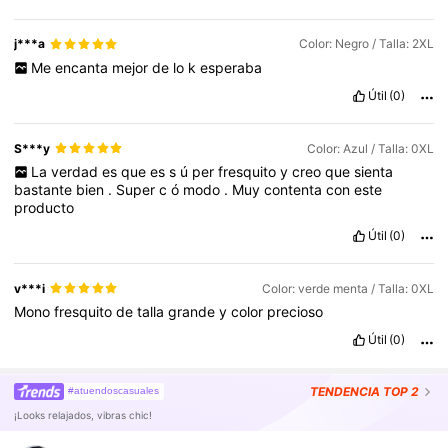
j***a
Color: Negro / Talla: 2XL
Me
encanta
mejor
de
lo
k
esperaba
Útil
(0)
S***y
Color: Azul / Talla: 0XL
La
verdad
es
que
es
s
ú
per
fresquito
y
creo
que
sienta
bastante
bien
.
Super
c
ó
modo
.
Muy
contenta
con
este
producto
Útil
(0)
v***i
Color: verde menta / Talla: 0XL
Mono
fresquito
de
talla
grande
y
color
precioso
Útil
(0)
TENDENCIA
TOP 2
#atuendoscasuales
¡Looks relajados, vibras chic!