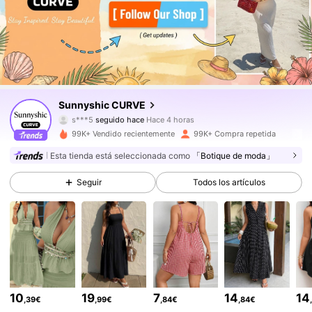
79K Seguidores
4,81
Sunnyshic CURVE
s***5
seguido hace
Hace 4 horas
l***6
está navegando
79K Seguidores
4,81
99K+ Vendido recientemente
99K+ Compra repetida
Esta tienda está seleccionada como
「Botique de moda」
79K Seguidores
4,81
Seguir
Todos los artículos
79K Seguidores
4,81
79K Seguidores
4,81
10
19
7
14
14
,39€
,99€
,84€
,84€