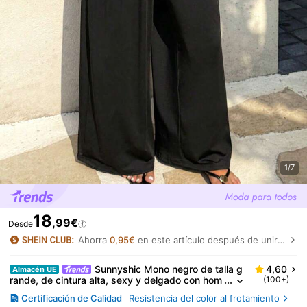
1/7
18
,99€
Desde
Ahorra
0,95€
en este artículo después de unirte.
Sunnyshic Mono negro de talla g
4,60
Almacén UE
rande, de cintura alta, sexy y delgado con hom
(100+)
bros descubiertos, casual y estilizador, para pri
Certificación de Calidad
Resistencia del color al frotamiento
mavera/verano