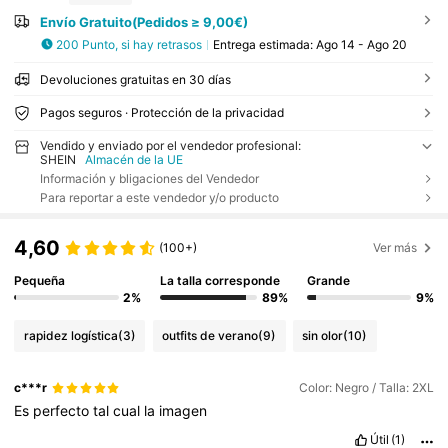
Envío Gratuito(Pedidos ≥ 9,00€)
200 Punto, si hay retrasos
Entrega estimada:
Ago 14 - Ago 20
Devoluciones gratuitas en 30 días
Pagos seguros · Protección de la privacidad
Vendido y enviado por el vendedor profesional:
SHEIN
Almacén de la UE
Información y bligaciones del Vendedor
Para reportar a este vendedor y/o producto
4,60
(100+)
Ver más
Pequeña
La talla corresponde
Grande
2%
89%
9%
rapidez logística
(3)
outfits de verano
(9)
sin olor
(10)
c***r
Color: Negro / Talla: 2XL
Es
perfecto
tal
cual
la
imagen
Útil
(1)