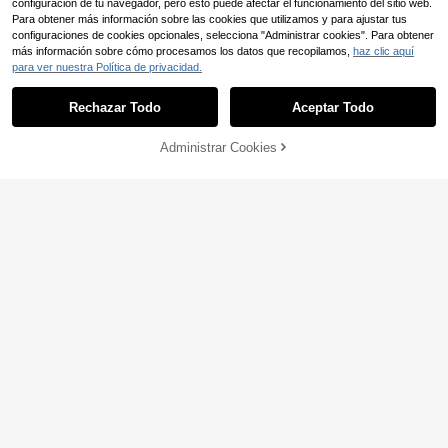
configuración de tu navegador, pero esto puede afectar el funcionamiento del sitio web.
Para obtener más información sobre las cookies que utilizamos y para ajustar tus
configuraciones de cookies opcionales, selecciona "Administrar cookies". Para obtener
más información sobre cómo procesamos los datos que recopilamos,
haz clic aquí
para ver nuestra Política de privacidad.
Rechazar Todo
Aceptar Todo
6
AÑADIR A LA
Administrar Cookies
COMPRAR AHORA
Ahorro de 10,96€
BOLSA
Elaquor CURVE
Elaquor Mono de pierna
#monoscasuales
Almacén UE
ancha casual y sexy para vacacion
22
Breezaya Mono informa
Almacén UE
,99€
es, talla grande para mujer
l para mujer talla grande
10
,53€
-51%
21,49€