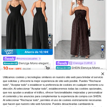
19
Ahorro de 10,19€
5
#monoscasuales
Elenzga Mono elegante
Elenzga CURVE
Almacén UE
y digno con botones, cintura plisad
10
SHEIN Elenzya Mono de
Almacén UE
,53€
-49%
20,72€
a y pierna ancha para mujer talla gr
pierna ancha con lazo sin tirantes y
8
ande, primavera/verano
,10€
-23%
10,61€
estampado de rayas para mujer de t
Utilizamos cookies y tecnologías similares en nuestro sitio web para brindar el servicio
alla grande, adecuado para ir al trab
ajo y de vacaciones en verano
que solicitas y ofrecerte la mejor experiencia de sitio web posible. Puedes "Rechazar
todo", "Aceptar todo" o establecer tu preferencia de cookies en cualquier momento a tu
elección. Al seleccionar "Aceptar todo", estableceremos todas las cookies opcionales,
que nos ayudan a analizar el tráfico, ofrecer funcionalidades mejoradas y personalizar
el contenido y los anuncios para complementar tu experiencia de compra con SHEIN.
Al seleccionar "Rechazar todo", permites el uso de cookies estrictamente necesarias
que hacen que nuestro sitio web funcione. Puedes desactivarlas cambiando la