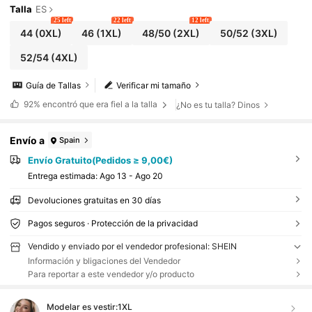
Talla
ES
25 left
22 left
12 left
44
(0XL)
46
(1XL)
48/50
(2XL)
50/52
(3XL)
52/54
(4XL)
Guía de Tallas
Verificar mi tamaño
92%
encontró que era fiel a la talla
¿No es tu talla? Dinos
Envío a
Spain
Envío Gratuito(Pedidos ≥ 9,00€)
Entrega estimada:
Ago 13 - Ago 20
Devoluciones gratuitas en 30 días
Pagos seguros · Protección de la privacidad
Vendido y enviado por el vendedor profesional: SHEIN
Información y bligaciones del Vendedor
Para reportar a este vendedor y/o producto
Modelar es vestir:
1XL