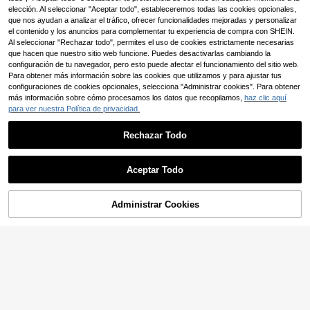
ajo con volantes, suelto y , con bols
Envío Rápido
elección. Al seleccionar "Aceptar todo", estableceremos todas las cookies opcionales,
illos, manga media, adecuado para
que nos ayudan a analizar el tráfico, ofrecer funcionalidades mejoradas y personalizar
el hogar, salidas, desplazamientos y
el contenido y los anuncios para complementar tu experiencia de compra con SHEIN.
viajes
Al seleccionar "Rechazar todo", permites el uso de cookies estrictamente necesarias
que hacen que nuestro sitio web funcione. Puedes desactivarlas cambiando la
configuración de tu navegador, pero esto puede afectar el funcionamiento del sitio web.
Para obtener más información sobre las cookies que utilizamos y para ajustar tus
configuraciones de cookies opcionales, selecciona "Administrar cookies". Para obtener
más información sobre cómo procesamos los datos que recopilamos,
haz clic aquí
para ver nuestra Política de privacidad.
Rechazar Todo
Aceptar Todo
Administrar Cookies
AÑADIR A LA BOLSA
8
EMERY ROSE Vestido de punto de
manga corta con cuello cuadrado, c
17
Weeklong
,38€
orte slim, estampado de y aberturas
Weeklong Vestido largo de verano c
para mujeres de talla grande
Envío Rápido
on estampado de teñido anudado, v
16
,99€
estido largo elegante urbano de tall
a grande para mujer, vestido largo d
Envío Rápido
e verano de manga corta para vaca
ciones y playa, vestido largo para s
alidas diarias, elegante y estilizado