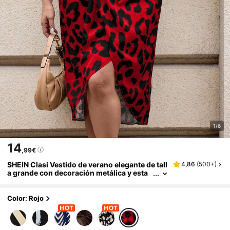
1/6
14
,99€
SHEIN Clasi Vestido de verano elegante de tall
4,86
(
500+
)
a grande con decoración metálica y esta
mpado de leopardo en las tiras
Color: Rojo