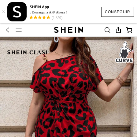
SHEIN App
×
CONSEGUIR
¡ Descarga la APP Ahora !
(1,350)