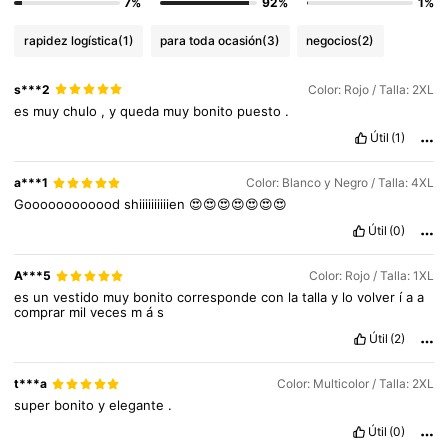
7%
92%
1%
rapidez logística
(1)
para toda ocasión
(3)
negocios
(2)
s***2
Color: Rojo / Talla: 2XL
es
muy
chulo
,
y
queda
muy
bonito
puesto
.
Útil
(1)
a***1
Color: Blanco y Negro / Talla: 4XL
Goooooooooood
shiiiiiiiiiien
😍😍😍😍😍😍😍
Útil
(0)
A***5
Color: Rojo / Talla: 1XL
es
un
vestido
muy
bonito
corresponde
con
la
talla
y
lo
volver
í
a
a
comprar
mil
veces
m
á
s
Útil
(2)
t***a
Color: Multicolor / Talla: 2XL
super
bonito
y
elegante
.
Útil
(0)