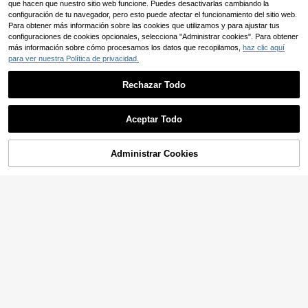
que hacen que nuestro sitio web funcione. Puedes desactivarlas cambiando la
configuración de tu navegador, pero esto puede afectar el funcionamiento del sitio web.
Para obtener más información sobre las cookies que utilizamos y para ajustar tus
configuraciones de cookies opcionales, selecciona "Administrar cookies". Para obtener
más información sobre cómo procesamos los datos que recopilamos,
haz clic aquí
para ver nuestra Política de privacidad.
Rechazar Todo
Aceptar Todo
Administrar Cookies
AÑADIR A LA BOLSA
32
11
Linhara Camisa casual
SHEIN LUNE Camiseta
Almacén UE
Almacén UE
de vacaciones con decoración de b
casual de talla grande con bolsillo y
(1000+)
#5 Más vendidos
en Rojo Camisetas de talla grande
otones para mujer talla grande LUN
rayas de contraste, prenda de vestir
5
5
E
occidental estilo boho bohemio, top
,12€
,69€
-43%
9,99€
de festival de los 90, verano y prim
avera