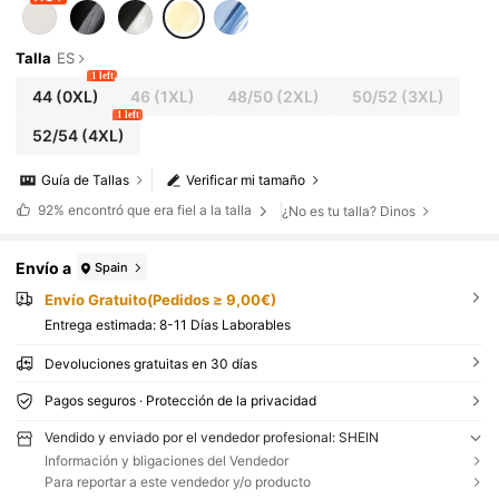
Talla
ES
1 left
44
(0XL)
46
(1XL)
48/50
(2XL)
50/52
(3XL)
1 left
52/54
(4XL)
Guía de Tallas
Verificar mi tamaño
92%
encontró que era fiel a la talla
¿No es tu talla? Dinos
Envío a
Spain
Envío Gratuito(Pedidos ≥ 9,00€)
Entrega estimada:
8-11 Días Laborables
Devoluciones gratuitas en 30 días
Pagos seguros · Protección de la privacidad
Vendido y enviado por el vendedor profesional: SHEIN
Información y bligaciones del Vendedor
Para reportar a este vendedor y/o producto