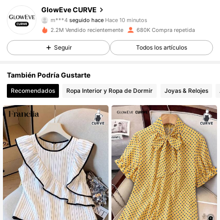
GlowEve CURVE
m***4
seguido hace
Hace 10 minutos
m***l
está navegando
301K Seguidores
4,68
2.2M Vendido recientemente
680K Compra repetida
Seguir
Todos los artículos
301K Seguidores
4,68
También Podría Gustarte
Recomendados
Ropa Interior y Ropa de Dormir
Joyas & Relojes
301K Seguidores
4,68
301K Seguidores
4,68
301K Seguidores
4,68
301K Seguidores
4,68