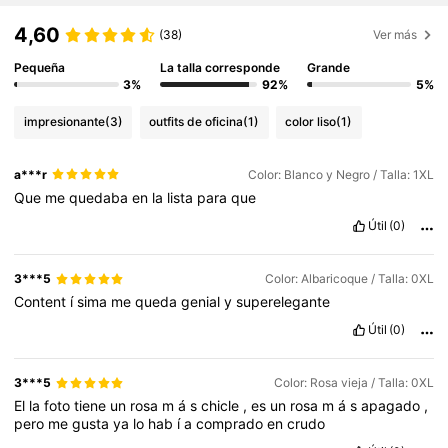
4,60
(38)
Ver más
Pequeña
La talla corresponde
Grande
3%
92%
5%
impresionante
(3)
outfits de oficina
(1)
color liso
(1)
a***r
Color: Blanco y Negro / Talla: 1XL
Que
me
quedaba
en
la
lista
para
que
Útil
(0)
3***5
Color: Albaricoque / Talla: 0XL
Content
í
sima
me
queda
genial
y
superelegante
Útil
(0)
3***5
Color: Rosa vieja / Talla: 0XL
El
la
foto
tiene
un
rosa
m
á
s
chicle
,
es
un
rosa
m
á
s
apagado
,
pero
me
gusta
ya
lo
hab
í
a
comprado
en
crudo