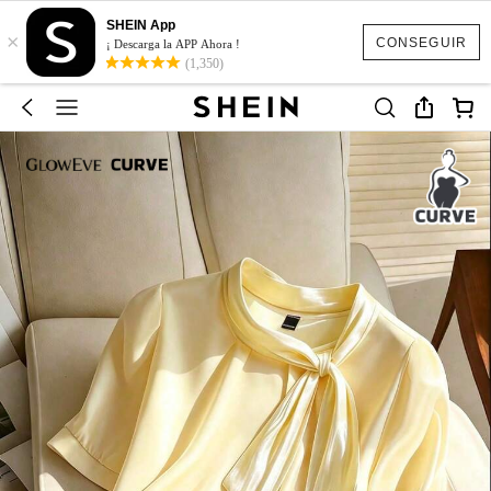
SHEIN App
×
CONSEGUIR
¡ Descarga la APP Ahora !
(1,350)