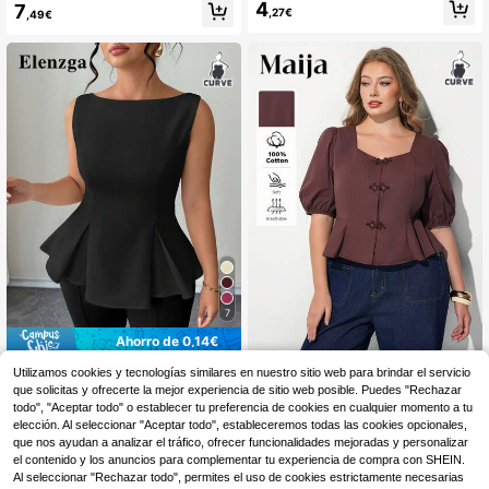
holgado con cordón, de corte asimé
4
7
y versátil, que estiliza la figura, para
,27€
,49€
trico y rayas finas, de talla grande,
mujeres de talla grande, para prima
para uso casual, ideal para vacacio
vera/verano, blusas de mujer, atuen
nes, lindo top de verano, apropiado
dos de verano, estilo sencillo, ropa
para primavera y verano
bonita para curvas
7
Ahorro de 0,14€
Maija CURVE
Elenzga CURVE
Utilizamos cookies y tecnologías similares en nuestro sitio web para brindar el servicio
Maija Camisa de Talla Grande
que solicitas y ofrecerte la mejor experiencia de sitio web posible. Puedes "Rechazar
Elenzga Vestido de línea
NEW
Almacén UE
Elegante de Verano con Manga de
A con hombros descubiertos, abertu
todo", "Aceptar todo" o establecer tu preferencia de cookies en cualquier momento a tu
16
14
,49€
,35€
14,49€
Pétalo y Botones de unicolor
ra frontal y dobladillo con volantes,
elección. Al seleccionar "Aceptar todo", estableceremos todas las cookies opcionales,
en talla grande, color crema almend
que nos ayudan a analizar el tráfico, ofrecer funcionalidades mejoradas y personalizar
ra, elegante, estilo francés romántic
el contenido y los anuncios para complementar tu experiencia de compra con SHEIN.
o, vintage, versátil para uso casual,
Al seleccionar "Rechazar todo", permites el uso de cookies estrictamente necesarias
oficina, playa, primavera/verano