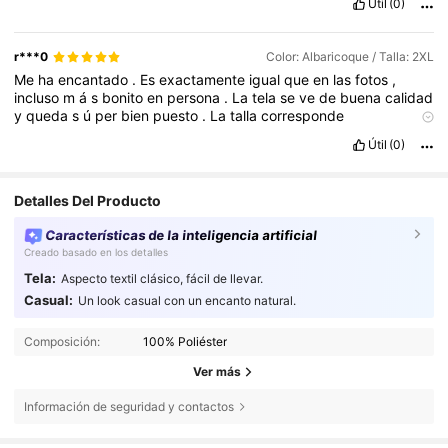
Útil
(0)
r***0
Color: Albaricoque / Talla: 2XL
Me
ha
encantado
.
Es
exactamente
igual
que
en
las
fotos
,
incluso
m
á
s
bonito
en
persona
.
La
tela
se
ve
de
buena
calidad
y
queda
s
ú
per
bien
puesto
.
La
talla
corresponde
perfectamente
,
ped
í
mi
talla
habitual
y
me
qued
ó
ideal
.
Muy
Útil
(0)
c
ó
modo
y
favorecedor
,
sin
duda
lo
volver
í
a
a
comprar
Detalles Del Producto
Características de la inteligencia artificial
Creado basado en los detalles
Tela:
Aspecto textil clásico, fácil de llevar.
Casual:
Un look casual con un encanto natural.
Composición:
100% Poliéster
Ver más
Información de seguridad y contactos
301K Seguidores
4,68