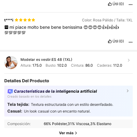
Útil
(0)
t***i
Color: Rosa Pálido / Talla: 1XL
mi
piace
molto
bene
bene
benissima
😍😍😍😍👍👍👍👍
💯💯💯💯💯
Útil
(0)
Modelar es vestir:
ES 48 (1XL)
Altura:
175.0
Busto:
102.0
Cintura:
86.0
Caderas:
112.0
Detalles Del Producto
Características de la inteligencia artificial
Creado basado en los detalles
Tela tejida:
Textura estructurada con un estilo desenfadado.
Casual:
Un look casual con un encanto natural.
Composición:
66% Poliéster,31% Viscosa,3% Elastano
Ver más