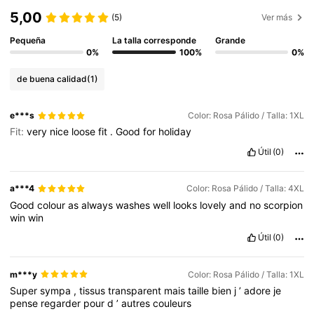
5,00
(5)
Ver más
Pequeña
La talla corresponde
Grande
0%
100%
0%
de buena calidad
(1)
e***s
Color: Rosa Pálido / Talla: 1XL
Fit:
very
nice
loose
fit
.
Good
for
holiday
Útil
(0)
a***4
Color: Rosa Pálido / Talla: 4XL
Good
colour
as
always
washes
well
looks
lovely
and
no
scorpion
win
win
Útil
(0)
m***y
Color: Rosa Pálido / Talla: 1XL
Super
sympa
,
tissus
transparent
mais
taille
bien
j
’
adore
je
pense
regarder
pour
d
’
autres
couleurs