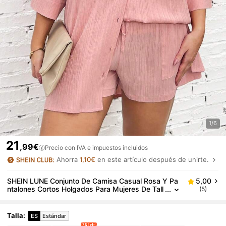
1/6
21
,99€
Precio con IVA e impuestos incluidos
Ahorra
1,10€
en este artículo después de unirte.
SHEIN LUNE Conjunto De Camisa Casual Rosa Y Pa
5,00
ntalones Cortos Holgados Para Mujeres De Tall
(5)
a Grande Para Uso Diario O En Casa En La Prim
avera/verano
Talla
:
ES
Estándar
36 left