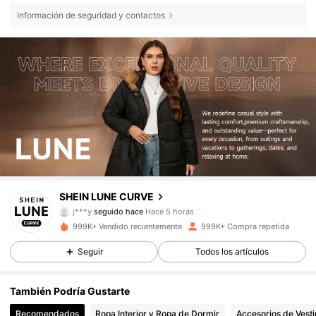
Información de seguridad y contactos
450K Seguidores
4,83
SHEIN LUNE CURVE
j***y
seguido hace
Hace 5 horas
z***o
está navegando
999K+ Vendido recientemente
999K+ Compra repetida
450K Seguidores
4,83
Seguir
Todos los artículos
450K Seguidores
4,83
También Podría Gustarte
Recomendados
Ropa Interior y Ropa de Dormir
Accesorios de Vesti