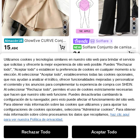
9
GlowEve CURVE Conju
Solflare
Almacén UE
nto de 2 piezas de mujer talla grand
15
Solflare Conjunto de camisa d
NEW
,49€
e: Camiseta de manga corta con de
e un solo pecho con bordado ecues
24
coración metálica en el cuello, liger
,49€
tre y pantalones holgados para muj
a y elegante, ideal para uso diario/c
Utilizamos cookies y tecnologías similares en nuestro sitio web para brindar el servicio
er de talla grande
itas, en color negro, y shorts color c
que solicitas y ofrecerte la mejor experiencia de sitio web posible. Puedes "Rechazar
aqui
todo", "Aceptar todo" o establecer tu preferencia de cookies en cualquier momento a tu
elección. Al seleccionar "Aceptar todo", estableceremos todas las cookies opcionales,
que nos ayudan a analizar el tráfico, ofrecer funcionalidades mejoradas y personalizar
el contenido y los anuncios para complementar tu experiencia de compra con SHEIN.
Al seleccionar "Rechazar todo", permites el uso de cookies estrictamente necesarias
que hacen que nuestro sitio web funcione. Puedes desactivarlas cambiando la
configuración de tu navegador, pero esto puede afectar el funcionamiento del sitio web.
Para obtener más información sobre las cookies que utilizamos y para ajustar tus
configuraciones de cookies opcionales, selecciona "Administrar cookies". Para obtener
más información sobre cómo procesamos los datos que recopilamos,
haz clic aquí
para ver nuestra Política de privacidad.
Rechazar Todo
Aceptar Todo