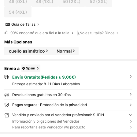
46
(0XL)
48
(1XL)
50
(2XL)
52
(3XL)
54
(4XL)
Guía de Tallas
90%
encontró que era fiel a la talla
¿No es tu talla? Dinos
Más Opciones
cuello asimétrico
Normal
Envío a
Spain
Envío Gratuito(Pedidos ≥ 9,00€)
Entrega estimada:
8-11 Días Laborables
Devoluciones gratuitas en 30 días
Pagos seguros · Protección de la privacidad
Vendido y enviado por el vendedor profesional: SHEIN
Información y bligaciones del Vendedor
Para reportar a este vendedor y/o producto