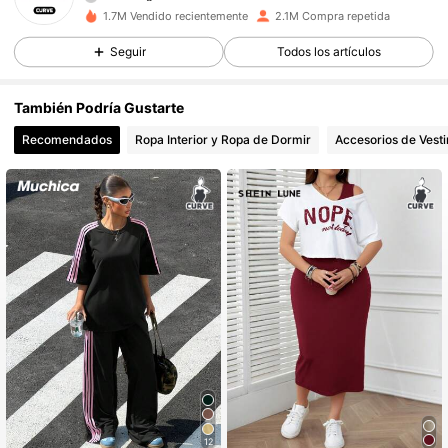
s***4
está navegando
1.7M Vendido recientemente
2.1M Compra repetida
249K Seguidores
4,83
Seguir
Todos los artículos
249K Seguidores
4,83
También Podría Gustarte
Recomendados
Ropa Interior y Ropa de Dormir
Accesorios de Vesti
249K Seguidores
4,83
249K Seguidores
4,83
249K Seguidores
4,83
249K Seguidores
4,83
249K Seguidores
4,83
12