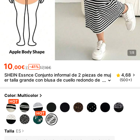
1/8
10
,00€
-41%
17,16€
SHEIN Essnce Conjunto informal de 2 piezas de muj
4,68
er talla grande con blusa de cuello redondo de
(500+)
unicolor y vestido a rayas
Color: Multicolor
Talla
ES