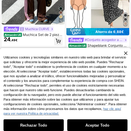
12
Muchica CURVE
Ahorro de 6,88€
Muchica Set de 2 pieza
Almacén UE
24
s de camiseta de cuello redondo a r
#Conjunto acogedor a juego
,49€
ayas y pantalones casuales para m
Shapeblank Conjunto d
Almacén UE
ujer de talla grande
9
e dos piezas de moda casual para
,11€
-43%
15,99€
mujer talla grande para primavera/v
Utilizamos cookies y tecnologías similares en nuestro sitio web para brindar el servicio
erano: Blusa negra de manga corta
y vestido largo con estampado flora
que solicitas y ofrecerte la mejor experiencia de sitio web posible. Puedes "Rechazar
l negro y blanco, ropa de verano, at
todo", "Aceptar todo" o establecer tu preferencia de cookies en cualquier momento a tu
uendos para el aeropuerto, conjunt
elección. Al seleccionar "Aceptar todo", estableceremos todas las cookies opcionales,
o curvy
que nos ayudan a analizar el tráfico, ofrecer funcionalidades mejoradas y personalizar
el contenido y los anuncios para complementar tu experiencia de compra con SHEIN.
Mostrar artículos similares con stock
Ver todo
Al seleccionar "Rechazar todo", permites el uso de cookies estrictamente necesarias
que hacen que nuestro sitio web funcione. Puedes desactivarlas cambiando la
configuración de tu navegador, pero esto puede afectar el funcionamiento del sitio web.
Para obtener más información sobre las cookies que utilizamos y para ajustar tus
configuraciones de cookies opcionales, selecciona "Administrar cookies". Para obtener
más información sobre cómo procesamos los datos que recopilamos,
haz clic aquí
para ver nuestra Política de privacidad.
Rechazar Todo
Aceptar Todo
Lo sentimos, este producto está agotado.