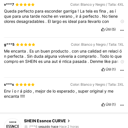
v***7
Color: Blanco y Negro / Talla: 4XL
Queda
perfecto
para
esconder
garriga
!
La
tela
es
fina
,
as
í
que
para
una
tarde
noche
en
verano
,
ir
á
perfecto
.
No
tiene
olores
desagradables
.
El
largo
es
ideal
para
llevarlo
con
sandalias
.
Útil
(5)
g***5
Color: Blanco y Negro / Talla: 1XL
Me
encanta
.
Es
un
buen
producto
.
con
una
calidad
en
relaci
ó
n
perfecta
.
Sin
duda
alguna
volveria
a
comprarlo
.
Todo
lo
que
compro
en
SHEIN
es
una
aut
é
ntica
pasada
.
Denme
like
para
conseguir
puntos
.
Porfisss
Útil
(1)
s***s
Color: Blanco y Negro / Talla: 3XL
Env
í
o
r
á
pido
,
mejor
de
lo
esperado
,
super
original
y
me
encanta
!!!!
Útil
(1)
249K Seguidores
4,83
SHEIN Essnce CURVE
l***6
seguido hace
Hace 2 horas