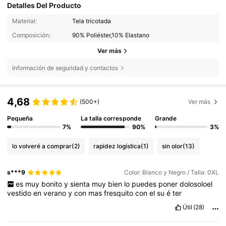
Detalles Del Producto
Material:
Tela tricotada
Composición:
90% Poliéster,10% Elastano
Ver más
Información de seguridad y contactos
4,68
(500+)
Ver más
Pequeña
La talla corresponde
Grande
7%
90%
3%
lo volveré a comprar
(2)
rapidez logística
(1)
sin olor
(13)
s***9
Color: Blanco y Negro / Talla: 0XL
es
muy
bonito
y
sienta
muy
bien
lo
puedes
poner
dolosoloel
vestido
en
verano
y
con
mas
fresquito
con
el
su
é
ter
Útil
(28)