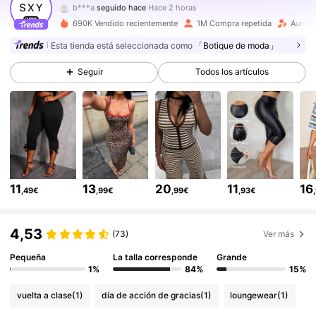
n***4
está navegando
450K Seguidores
4,84
690K Vendido recientemente
1M Compra repetida
Aument
Esta tienda está seleccionada como
「Botique de moda」
450K Seguidores
4,84
Seguir
Todos los artículos
450K Seguidores
4,84
450K Seguidores
4,84
11
13
20
11
16
,49€
,99€
,99€
,93€
450K Seguidores
4,84
4,53
(73)
Ver más
450K Seguidores
4,84
Pequeña
La talla corresponde
Grande
1%
84%
15%
vuelta a clase
(1)
día de acción de gracias
(1)
loungewear
(1)
450K Seguidores
4,84