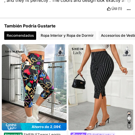
,
and
they
fit
perfectly
.
The
colors
and
design
look
exactly
as
shown
in
the
pictures
.
I
would
definitely
recommend
them
to
Útil
(1)
others
and
would
buy
again
.”
Smell description:
No
smell
También Podría Gustarte
Recomendados
Ropa Interior y Ropa de Dormir
Accesorios de Vesti
Ahorro de 2,09€
9
SHEIN EZwear Leggings
Almacén UE