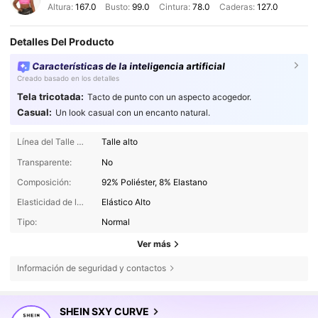
Altura:
167.0
Busto:
99.0
Cintura:
78.0
Caderas:
127.0
Detalles Del Producto
Características de la inteligencia artificial
Creado basado en los detalles
Tela tricotada:
Tacto de punto con un aspecto acogedor.
Casual:
Un look casual con un encanto natural.
Línea del Talle de la Cintura:
Talle alto
Transparente:
No
Composición:
92% Poliéster, 8% Elastano
Elasticidad de la tela:
Elástico Alto
Tipo:
Normal
Ver más
Información de seguridad y contactos
450K Seguidores
4,84
SHEIN SXY CURVE