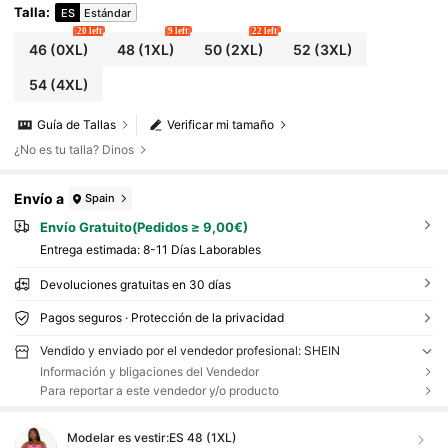
Talla
:
ES
Estándar
20 left
9 left
22 left
46
(0XL)
48
(1XL)
50
(2XL)
52
(3XL)
54
(4XL)
Guía de Tallas
Verificar mi tamaño
¿No es tu talla? Dinos
Envío a
Spain
Envío Gratuito(Pedidos ≥ 9,00€)
Entrega estimada:
8-11 Días Laborables
Devoluciones gratuitas en 30 días
Pagos seguros · Protección de la privacidad
Vendido y enviado por el vendedor profesional: SHEIN
Información y bligaciones del Vendedor
Para reportar a este vendedor y/o producto
Modelar es vestir:
ES 48 (1XL)