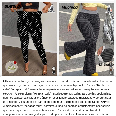
14
Slaydiva CURVE
Muchica CURVE
Utilizamos cookies y tecnologías similares en nuestro sitio web para brindar el servicio
Slaydiva Leggings ajust
Almacén UE
que solicitas y ofrecerte la mejor experiencia de sitio web posible. Puedes "Rechazar
Muchica Pantalones acampan
NEW
10
ados con estampado de lunares par
15
ados de mujer talla grande con raya
todo", "Aceptar todo" o establecer tu preferencia de cookies en cualquier momento a tu
,99€
,49€
a mujer de talla grande
s y bloques de color, casuales y ver
elección. Al seleccionar "Aceptar todo", estableceremos todas las cookies opcionales,
sátiles para uso diario
que nos ayudan a analizar el tráfico, ofrecer funcionalidades mejoradas y personalizar
el contenido y los anuncios para complementar tu experiencia de compra con SHEIN.
Al seleccionar "Rechazar todo", permites el uso de cookies estrictamente necesarias
que hacen que nuestro sitio web funcione. Puedes desactivarlas cambiando la
configuración de tu navegador, pero esto puede afectar el funcionamiento del sitio web.