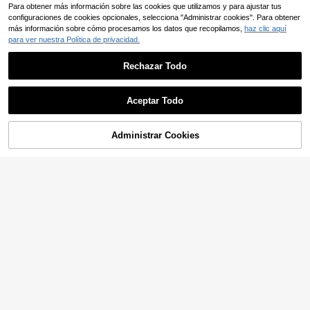
Para obtener más información sobre las cookies que utilizamos y para ajustar tus
configuraciones de cookies opcionales, selecciona "Administrar cookies". Para obtener
más información sobre cómo procesamos los datos que recopilamos,
haz clic aquí
para ver nuestra Política de privacidad.
Rechazar Todo
Aceptar Todo
Administrar Cookies
AÑADIR A LA BOLSA
12
Muchica CURVE
Enliva
Muchica Leggings Capri
Almacén UE
Enliva Conjunto de dos piezas: Pant
4
de Talla Grande para Mujer, unicolo
alones capri de cintura media con e
38 Left
,84€
r, Cintura Alta, Casual, Versátil para
stampado de leopardo elástico y pa
15
Uso Diario
,99€
ntalones capri negros para mujer de
talla grande, para Body tipo manza
na y redondeado