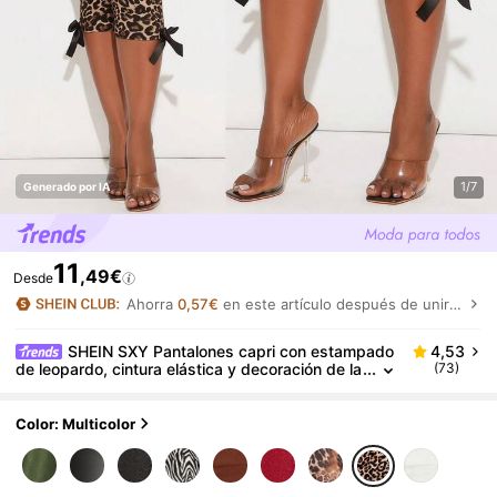
1/7
Generado por IA
11
,49€
Desde
Ahorra
0,57€
en este artículo después de unirte.
SHEIN SXY Pantalones capri con estampado
4,53
de leopardo, cintura elástica y decoración de la
(73)
zo para mujeres de talla grande, adecuados pa
ra el ocio, uso diario, versátiles y de estilo callejero
Color: Multicolor