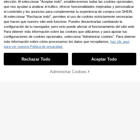
,99€
elección. Al seleccionar "Aceptar todo", estableceremos todas las cookies opcionales,
icolor talla grande
que nos ayudan a analizar el tráfico, ofrecer funcionalidades mejoradas y personalizar
el contenido y los anuncios para complementar tu experiencia de compra con SHEIN.
Al seleccionar "Rechazar todo", permites el uso de cookies estrictamente necesarias
que hacen que nuestro sitio web funcione. Puedes desactivarlas cambiando la
configuración de tu navegador, pero esto puede afectar el funcionamiento del sitio web.
7
Para obtener más información sobre las cookies que utilizamos y para ajustar tus
configuraciones de cookies opcionales, selecciona "Administrar cookies". Para obtener
Breezaya CURVE
más información sobre cómo procesamos los datos que recopilamos,
haz clic aquí
Breezaya Blusas gráfic
Almacén UE
para ver nuestra Política de privacidad.
Mostrar artículos similares con stock
Ver todo
as de talla grande con bloque de co
#5 Más vendidos
en Cabestro Tops de talla grande
lor y cuello halter para mujer
4
,90€
-50%
9,99€
Rechazar Todo
Aceptar Todo
Lo sentimos, este producto está agotado.
Administrar Cookies
AGOTADO
6
16
CosyJoli Blusa de mujer
Almacén UE
#atuendoscasuales
con bordados, camiseta de tirantes
#1 Más vendidos
en Botón Camisetas sin mangas y camisetas sin mang
Calvaya Camiseta de m
Almacén UE
finos y camiseta interior, ropa exteri
12
anga corta de unicolor versátil y inf
(1000+)
,49€
or linda para tallas grandes
ormal en talla grande
23
Truni
,99€
Truni Blusa de tirantes p
Almacén UE
8
lisada casual de unicolor para muje
,49€
r de talla grande para verano