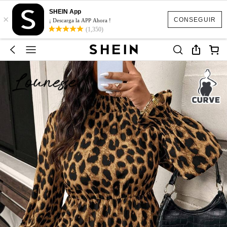
SHEIN App
×
CONSEGUIR
¡ Descarga la APP Ahora !
(1,350)