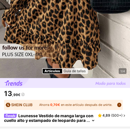
Artículos
Guia de tallas
1/4
13
,99€
Ahorra
0,70€
en este artículo después de unirte.
Lounesse Vestido de manga larga con
4,89
(
500+
)
cuello alto y estampado de leopardo para
mujer de talla grande, vestido con manga
farol, volantes en el bajo y cinturón, para otoñ