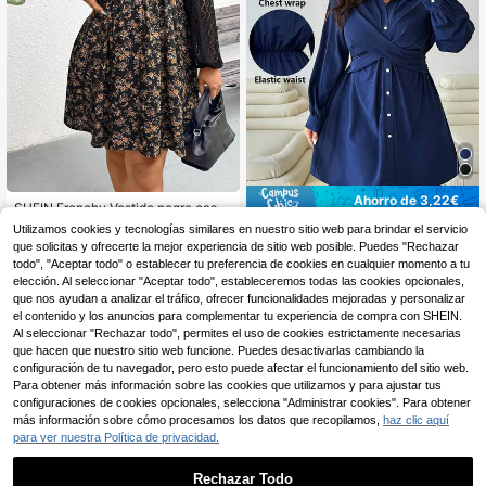
Ahorro de 3,22€
SHEIN Frenchy Vestido negro casu
al de talla grande con textura de ga
9
SHEIN EZwear Vestido nuevo de ot
Utilizamos cookies y tecnologías similares en nuestro sitio web para brindar el servicio
,34€
sa y volantes en el bajo
oño e invierno, vestido talla grande
18 Left
que solicitas y ofrecerte la mejor experiencia de sitio web posible. Puedes "Rechazar
adelgazante, vestido envolvente de
todo", "Aceptar todo" o establecer tu preferencia de cookies en cualquier momento a tu
7
diseño personalizado. Vestido cami
,65€
-29%
10,87€
elección. Al seleccionar "Aceptar todo", estableceremos todas las cookies opcionales,
sa de unicolor casual de talla grand
que nos ayudan a analizar el tráfico, ofrecer funcionalidades mejoradas y personalizar
e con botones al frente, estilo "old
el contenido y los anuncios para complementar tu experiencia de compra con SHEIN.
money" para mujer, para otoño, bail
e de graduación, salir, cita, invitada
Al seleccionar "Rechazar todo", permites el uso de cookies estrictamente necesarias
de boda. Vestido envolvente, otoño,
que hacen que nuestro sitio web funcione. Puedes desactivarlas cambiando la
baile de graduación, salir, cita, invit
configuración de tu navegador, pero esto puede afectar el funcionamiento del sitio web.
ada de boda. Vestidos elegantes de
Para obtener más información sobre las cookies que utilizamos y para ajustar tus
fiesta de otoño e invierno, vestido d
configuraciones de cookies opcionales, selecciona "Administrar cookies". Para obtener
e invitada de boda para mujer, vesti
más información sobre cómo procesamos los datos que recopilamos,
haz clic aquí
do de boda civil, vestido de cita par
para ver nuestra Política de privacidad.
a mujer, vestido de noche para muje
r, vestidos de verano para mujer, atu
endos de luna de miel para mujer.
Rechazar Todo