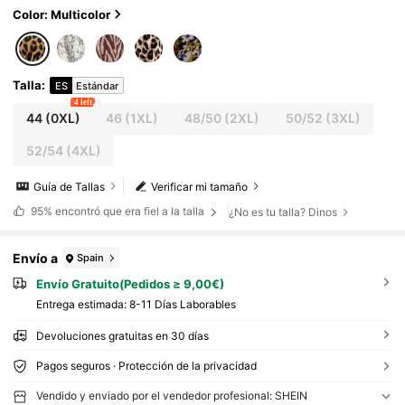
o/invierno
Color: Multicolor
Talla
:
ES
Estándar
4 left
44
(0XL)
46
(1XL)
48/50
(2XL)
50/52
(3XL)
52/54
(4XL)
Guía de Tallas
Verificar mi tamaño
95%
encontró que era fiel a la talla
¿No es tu talla? Dinos
Envío a
Spain
Envío Gratuito(Pedidos ≥ 9,00€)
Entrega estimada:
8-11 Días Laborables
Devoluciones gratuitas en 30 días
Pagos seguros · Protección de la privacidad
Vendido y enviado por el vendedor profesional: SHEIN