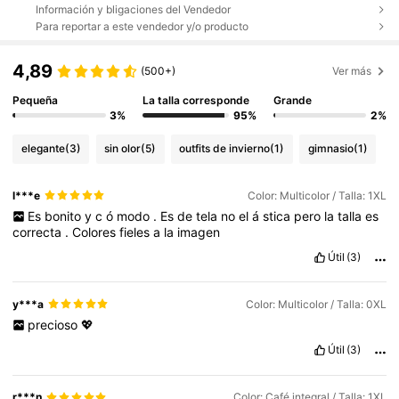
Información y bligaciones del Vendedor
Para reportar a este vendedor y/o producto
4,89
(500+)
Ver más
Pequeña
La talla corresponde
Grande
3%
95%
2%
elegante
(3)
sin olor
(5)
outfits de invierno
(1)
gimnasio
(1)
l***e
Color: Multicolor / Talla: 1XL
Es
bonito
y
c
ó
modo
.
Es
de
tela
no
el
á
stica
pero
la
talla
es
correcta
.
Colores
fieles
a
la
imagen
Útil
(3)
y***a
Color: Multicolor / Talla: 0XL
precioso
💖
Útil
(3)
r***n
Color: Café integral / Talla: 1XL