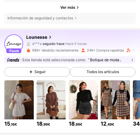
Ver más
Información de seguridad y contactos
19K Seguidores
4,69
Lounesse
a***a
seguido hace
Hace 5 horas
k***-
está navegando
19K Seguidores
4,69
99K+ Vendido recientemente
24K+ Compra repetida
Aume
Esta tienda está seleccionada como
「Botique de moda」
19K Seguidores
4,69
Seguir
Todos los artículos
19K Seguidores
4,69
19K Seguidores
4,69
15
18
18
12
3
,16€
,99€
,99€
,49€
19K Seguidores
4,69