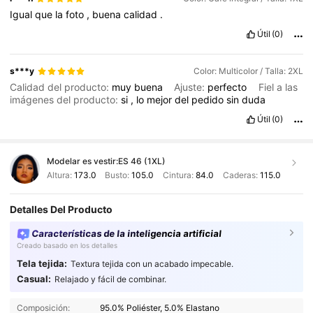
Igual
que
la
foto
,
buena
calidad
.
Útil
(0)
s***y
Color: Multicolor / Talla: 2XL
Calidad del producto:
muy
buena
Ajuste:
perfecto
Fiel a las
imágenes del producto:
si
,
lo
mejor
del
pedido
sin
duda
Útil
(0)
Modelar es vestir:
ES 46 (1XL)
Altura:
173.0
Busto:
105.0
Cintura:
84.0
Caderas:
115.0
Detalles Del Producto
Características de la inteligencia artificial
Creado basado en los detalles
Tela tejida:
Textura tejida con un acabado impecable.
Casual:
Relajado y fácil de combinar.
Composición:
95.0% Poliéster, 5.0% Elastano