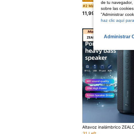
de tu navegador, 
en Micrófo
#2 Más vendidos
sobre las cookies
11,99€
"Administrar coo
haz clic aquí para
Administrar 
31 Left