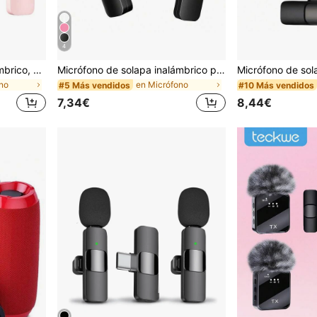
4
Micrófono de solapa inalámbrico, plug and play, micrófono de solapa con cancelación de ruido para iPhone/Android, ideal para vlog, transmisión en vivo, entrevista
Micrófono de solapa inalámbrico para smartphone, micrófono inalámbrico plug-and-play para grabación de video/audio, micrófono de solapa con clip para entrevista/vlog/enseñanza, reducción de ruido
no
en Micrófono
#5 Más vendidos
#10 Más vendidos
7,34€
8,44€