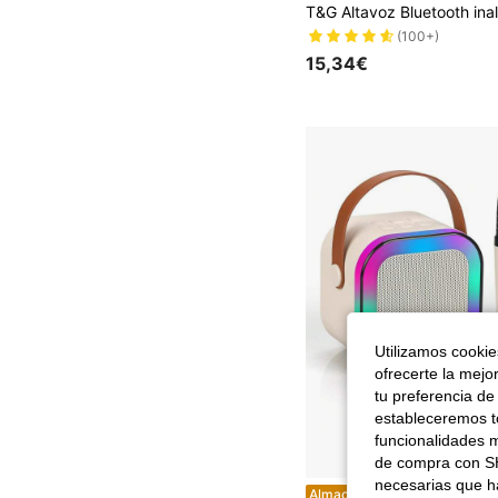
(100+)
15,34€
Utilizamos cookies
ofrecerte la mejo
tu preferencia de
estableceremos to
funcionalidades m
de compra con SH
necesarias que h
Altavoz inalámbrico portátil de karaoke con micrófono inalámbrico, sistema de sonido estéreo HIFI KTV, altavoz inalámbrico con luces LED RGB de colores, cambiador de voz, ideal
Almacén UE