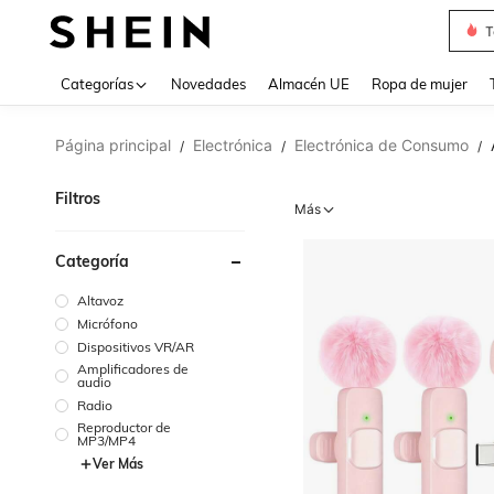
T
Use up 
Categorías
Novedades
Almacén UE
Ropa de mujer
Página principal
Electrónica
Electrónica de Consumo
/
/
/
Filtros
Más
Categoría
Altavoz
Micrófono
Dispositivos VR/AR
Amplificadores de
audio
Radio
Reproductor de
MP3/MP4
Ver Más