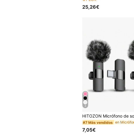
25,26€
4
en Micrófo
#7 Más vendidos
7,05€