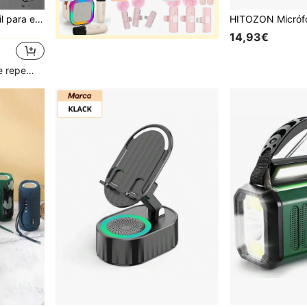
Altavoz inalámbrico portátil para exteriores TG117, compatible con tarjeta TF, radio FM y entrada AUX, negro 1200mAh
14,93€
Clientes con alta tasa de repetición