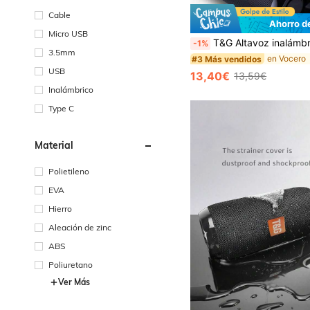
Cable
Ahorro d
Micro USB
T&G Altavoz inalámbrico, a prueba de agua y resistente a golpes, para uso al aire libre, con sonido potente, compatible
-1%
3.5mm
en Vocero
#3 Más vendidos
USB
13,40€
13,59€
Inalámbrico
Type C
Material
Polietileno
EVA
Hierro
Aleación de zinc
ABS
Poliuretano
Ver Más