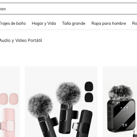
ops
and down arrow keys to navigate search Búsqueda Reciente and Buscar y Encontr
Trajes de baño
Hogar y Vida
Talla grande
Ropa para hombre
Ro
Audio y Video Portátil