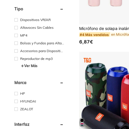
Tipo
Dispositivos VR/AR
Altavoces Sin Cables
en Micrófo
#4 Más vendidos
MP4
6,87€
Bolsas y Fundas para Altav
oces
Accesorios para Dispositiv
os VR/AR
Reproductor de mp3
Ver Más
Marca
HP
HYUNDAI
ZEALOT
Interfaz