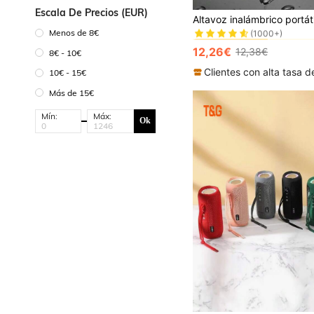
en Vocero
Escala De Precios (EUR)
#4 Más vendidos
(1000+)
Menos de 8€
en Vocero
en Vocero
#4 Más vendidos
#4 Más vendidos
(1000+)
(1000+)
12,26€
12,38€
8€ - 10€
en Vocero
#4 Más vendidos
(1000+)
10€ - 15€
Más de 15€
Mín:
Máx:
Ok