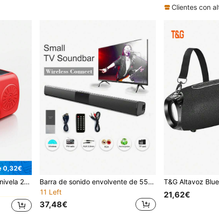
(100
e 0,32€
encias en el hogar y al aire libre
Barra de sonido envolvente de 55 cm x 5 cm, sistema de 4 altavoces, subwoofer inalámbrico, adecuado para TV, cine en casa y control remoto
11 Left
21,62€
37,48€