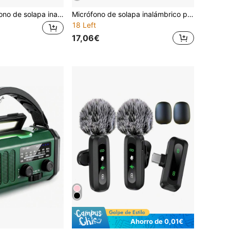
HITOZON Micrófono de solapa inalámbrico compatible con dispositivos y Android, cancelación de ruido inteligente, viene con estuche de carga para una duración de batería de 24 horas, adecuado para grabación de video y filmación de bloggers
Micrófono de solapa inalámbrico para smartphone – Plug & Play con estuche de carga, micrófono de solapa con cancelación de ruido y clip magnético, ideal para entrevistas, vlogs, enseñanza y transmisiones en vivo
18 Left
17,06€
Ahorro de 0,01€
en Micrófono
#9 Más vendidos