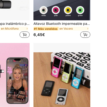
Micrófono de solapa inalámbrico profesional, micrófono inalámbrico plug and play, reducción de ruido inteligente profesional, condensador omnidireccional, protector contra el viento, interfaz USB (múltiples puertos opcionales), batería de litio recargable de 230mAh, conexión 2.4G/3G/4G/5G, adecuado para transmisión en vivo, entrevista, grabación de canciones, podcast de video, entrevista y blog de video. Adecuado para Vlog
Altavoz Bluetooth impermeable para baño con iluminación LED y ventosa grande, altavoz Bluetooth portátil impermeable
en Micrófono
en Vocero
#1 Más vendidos
6,45€