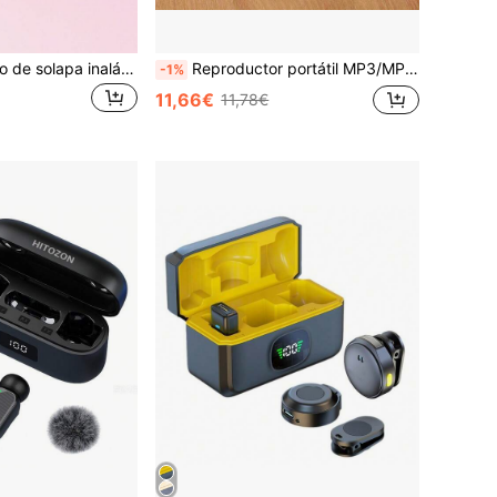
Teckwe Micrófono de solapa inalámbrico 2 transmisores 1 receptor, micrófono de solapa USB-C Plug & Play con reducción de ruido para teléfono Android, vlog, transmisión en vivo y grabación de video
Reproductor portátil MP3/MP4 de 4ª generación, compatible con reproducción de audio y video, puede visualizar imágenes y libros electrónicos, equipado con auriculares y cable de datos, batería integrada de 150mAh, Body compacto, conveniente para deportes al aire libre y viajes
-1%
11,66€
11,78€