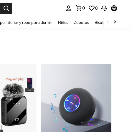
0
0
ar. Press Enter to select.
pa interior y ropa para dormir
Niños
Zapatos
Bisutería Y Accesorio