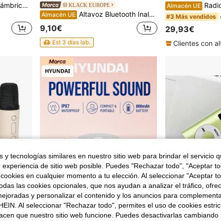
T&G Altavoz Bluetooth inalámbrico portátil de alta potencia de 10W con resistencia al agua y los golpes de 5 niveles, efectos de iluminación LED, soporte para funciones TWS/FM/AUX para exteriores
Radio de emergencia de 10000mAh, radio solar, radi
KLACK EUROPE
Almacén UE
Altavoz Bluetooth Inalámbrico Klack con Inducción, Soporte para Móvil y Luces LED RGB, Altavoz Portátil Recargable 5W Compatible con iPhone, Android, Tablet y PC
Almacén UE
#3 Más vendidos
9,10€
29,93€
Est 3 días lab.
 y tecnologías similares en nuestro sitio web para brindar el servicio qu
r experiencia de sitio web posible. Puedes "Rechazar todo", "Aceptar t
 cookies en cualquier momento a tu elección. Al seleccionar "Aceptar to
das las cookies opcionales, que nos ayudan a analizar el tráfico, ofre
ejoradas y personalizar el contenido y los anuncios para complementa
6
EIN. Al seleccionar "Rechazar todo", permites el uso de cookies estri
acen que nuestro sitio web funcione. Puedes desactivarlas cambiando 
 para karaoke al aire libre, deportes, viajes, reuniones en el hogar, regalo de cumpleaños
Branded Audio Stores