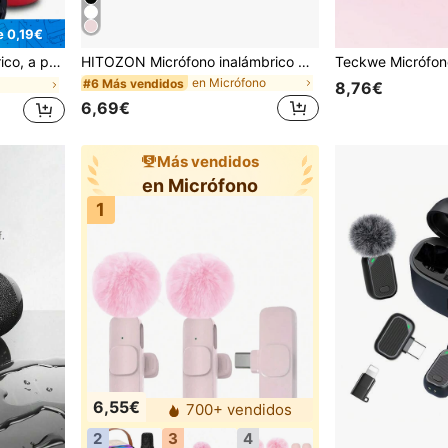
e 0,19€
 con tarjeta TF, radio FM y multifuncional.
HITOZON Micrófono inalámbrico profesional tipo lavalier, compatible con smartphones iOS/Android, micrófono de condensador inalámbrico omnidireccional para grabación de video/audio/vlogs, adecuado para enseñanza, entrevistas, transmisión en vivo
en Micrófono
#6 Más vendidos
8,76€
6,69€
Más vendidos
en Micrófono
1
6,55€
700+ vendidos
2
3
4