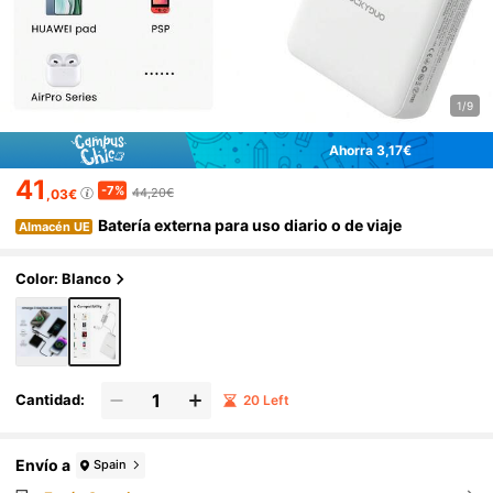
1/9
Ahorra 3,17€
41
-7%
44,20€
,03€
Batería externa para uso diario o de viaje
Almacén UE
Color: Blanco
Cantidad:
20 Left
Envío a
Spain