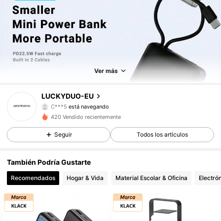
Ver más
124 Seguidores
4,75
LUCKYDUO-EU
C***5
está navegando
124 Seguidores
4,75
420 Vendido recientemente
Seguir
Todos los artículos
124 Seguidores
4,75
También Podría Gustarte
Recomendados
Hogar & Vida
Material Escolar & Oficina
Electró
124 Seguidores
4,75
124 Seguidores
4,75