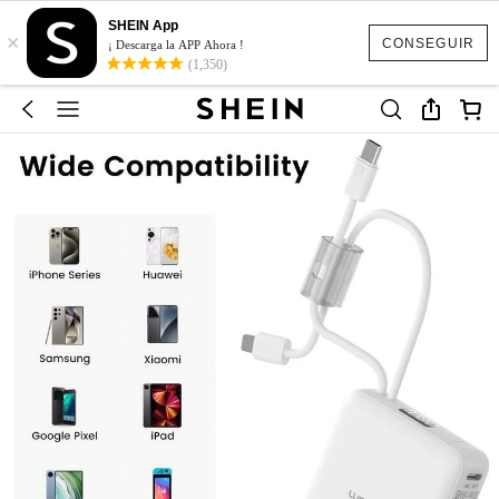
SHEIN App
×
CONSEGUIR
¡ Descarga la APP Ahora !
(1,350)