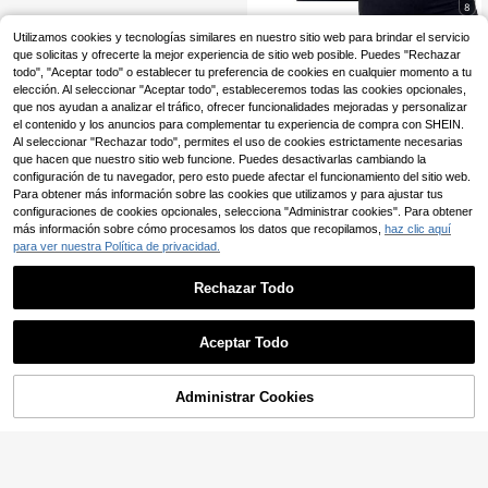
8
Velisys Velisys Camiset
Utilizamos cookies y tecnologías similares en nuestro sitio web para brindar el servicio
Almacén UE
a sin tirantes casual y versátil con e
(1000+)
que solicitas y ofrecerte la mejor experiencia de sitio web posible. Puedes "Rechazar
stampado de letras para mujer, ade
todo", "Aceptar todo" o establecer tu preferencia de cookies en cualquier momento a tu
17
cuada para fitness y correr
,49€
elección. Al seleccionar "Aceptar todo", estableceremos todas las cookies opcionales,
que nos ayudan a analizar el tráfico, ofrecer funcionalidades mejoradas y personalizar
el contenido y los anuncios para complementar tu experiencia de compra con SHEIN.
Al seleccionar "Rechazar todo", permites el uso de cookies estrictamente necesarias
que hacen que nuestro sitio web funcione. Puedes desactivarlas cambiando la
configuración de tu navegador, pero esto puede afectar el funcionamiento del sitio web.
Para obtener más información sobre las cookies que utilizamos y para ajustar tus
configuraciones de cookies opcionales, selecciona "Administrar cookies". Para obtener
más información sobre cómo procesamos los datos que recopilamos,
haz clic aquí
para ver nuestra Política de privacidad.
Rechazar Todo
Aceptar Todo
Administrar Cookies
AÑADIR A LA BOLSA