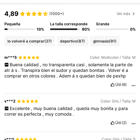
4,89
(1000+)
Ver más
Pequeña
La talla corresponde
Grande
10%
90%
0%
lo volveré a comprar
(27)
deportivo
(87)
gimnasio
(91)
m***5
Color: Multicolor / Talla: M
Buena
calidad
,
no
transparenta
casi
,
solamente
la
parte
de
atr
á
s
.
Transpira
bien
el
sudor
y
quedan
bonitas
.
Volver
é
a
comprar
en
otros
colores
.
Adem
á
s
quedan
bien
de
pexhp
Útil
(6)
v***2
Color: Gris / Talla: M
Excelente
,
muy
buena
calidad
,
queda
muy
bonita
y
para
correr
es
perfecta
,
muy
comoda
.
Útil
(2)
y***l
Color: Gris / Talla: S