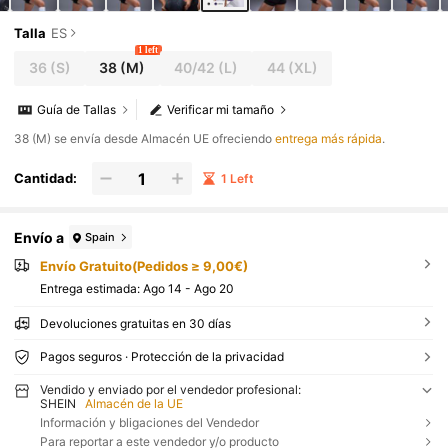
Talla
ES
1 left
36
(S)
38
(M)
40/42
(L)
44
(XL)
Guía de Tallas
Verificar mi tamaño
​38 (M) se envía desde Almacén UE ofreciendo
entrega más rápida
.
Cantidad:
1 Left
Envío a
Spain
Envío Gratuito(Pedidos ≥ 9,00€)
Entrega estimada:
Ago 14 - Ago 20
Devoluciones gratuitas en 30 días
Pagos seguros · Protección de la privacidad
Vendido y enviado por el vendedor profesional:
SHEIN
Almacén de la UE
Información y bligaciones del Vendedor
Para reportar a este vendedor y/o producto