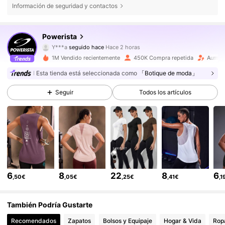
Información de seguridad y contactos
358K Seguidores
4,86
Powerista
Y***a
seguido hace
Hace 2 horas
a***4
está navegando
358K Seguidores
4,86
1M Vendido recientemente
450K Compra repetida
Aument
Esta tienda está seleccionada como
「Botique de moda」
358K Seguidores
4,86
Seguir
Todos los artículos
358K Seguidores
4,86
358K Seguidores
4,86
6
8
22
8
6
,50€
,05€
,25€
,41€
,1
358K Seguidores
4,86
También Podría Gustarte
Recomendados
Zapatos
Bolsos y Equipaje
Hogar & Vida
Ropa
358K Seguidores
4,86