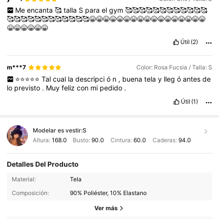
Me
encanta
🥰
talla
S
para
el
gym
🥰🥰🥰🥰🥰🥰🥰🥰🥰🥰🥰🥰
🥰🥰🥰🥰🥰🥰🥰🥰🥰🥰🥰🥰😁😁😁😁😁😁😁😁😁😁😁😁😁😁😁😁😁
😁😁😁😁😁😁
Útil
(2)
m***7
Color: Rosa Fucsia / Talla: S
⭐️⭐️⭐️⭐️⭐️
Tal
cual
la
descripci
ó
n
,
buena
tela
y
lleg
ó
antes
de
lo
previsto
.
Muy
feliz
con
mi
pedido
.
Útil
(1)
Modelar es vestir:
S
Altura:
168.0
Busto:
90.0
Cintura:
60.0
Caderas:
94.0
Detalles Del Producto
Material:
Tela
Composición:
90% Poliéster, 10% Elastano
Ver más