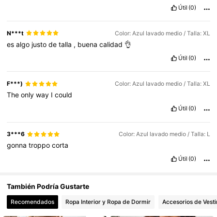
Útil
(0)
481K Seguidores
4,79
N***t
Color: Azul lavado medio / Talla: XL
es
algo
justo
de
talla
,
buena
calidad
👌
Útil
(0)
481K Seguidores
4,79
F***)
Color: Azul lavado medio / Talla: XL
The
only
way
I
could
Útil
(0)
3***6
Color: Azul lavado medio / Talla: L
gonna
troppo
corta
Útil
(0)
También Podría Gustarte
Recomendados
Ropa Interior y Ropa de Dormir
Accesorios de Vesti