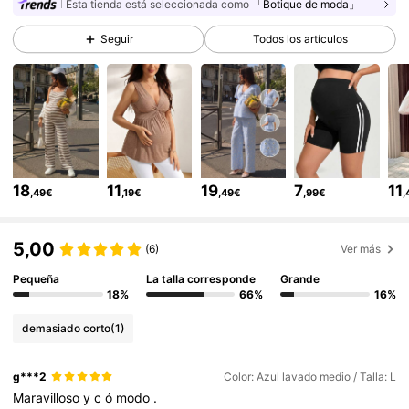
Esta tienda está seleccionada como
「Botique de moda」
481K Seguidores
4,79
Seguir
Todos los artículos
481K Seguidores
4,79
481K Seguidores
4,79
18
11
19
7
11
,49€
,19€
,49€
,99€
,
481K Seguidores
4,79
5,00
(6)
Ver más
Pequeña
La talla corresponde
Grande
481K Seguidores
4,79
18%
66%
16%
demasiado corto
(1)
481K Seguidores
4,79
g***2
Color: Azul lavado medio / Talla: L
Maravilloso
y
c
ó
modo
.
481K Seguidores
4,79