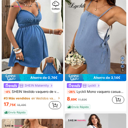
5
Ahorro de 0,74€
Ahorro de 3,14€
SHEIN Maternity
Lyckli
SHEIN Vestido vaquero de verano para embarazadas con volantes y cintura ajustable, ideal para vacaciones, carnaval, viajes, graduación, estilo Y2K, fiestas, bodas y uso casual. Vestido vaquero azul de verano con tirantes finos, cuello en V, volantes, ajuste ceñido, sin mangas, estilo casual, vestido de playa. Vestido vaquero azul de algodón, estilo de vacaciones, vestido de cita de verano, vestido estilo francés chic.
Lyckli Mono vaquero casual con nudo lateral para mujeres embarazadas, ideal para vacaciones y uso diario, verano, carnaval, viajes, graduación, estilo Y2K lindo, fiesta, boda, elegante, negocios, playa, graduación. Peto corto de mezclilla ligera para maternidad, con tirantes ajustables, mono casual de verano
-4%
-26%
8
#3 Más vendidos
en Vestidos vaqueros de maternidad
,69€
11,83€
17
,75€
18,49€
Envío Rápido
Envío Rápido