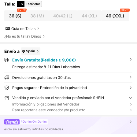
Talla
:
ES
Estándar
15 left
20 left
36
(S)
38
(M)
40/42
(L)
44
(XL)
46
(XXL)
Guía de Tallas
¿No es tu talla? Dinos
Envío a
Spain
Envío Gratuito(Pedidos ≥ 9,00€)
Entrega estimada:
8-11 Días Laborables
Devoluciones gratuitas en 30 días
Pagos seguros · Protección de la privacidad
Vendido y enviado por el vendedor profesional: SHEIN
Información y bligaciones del Vendedor
Para reportar a este vendedor y/o producto
#Denim On Denim
estilo sin esfuerzo, infinitas posibilidades.