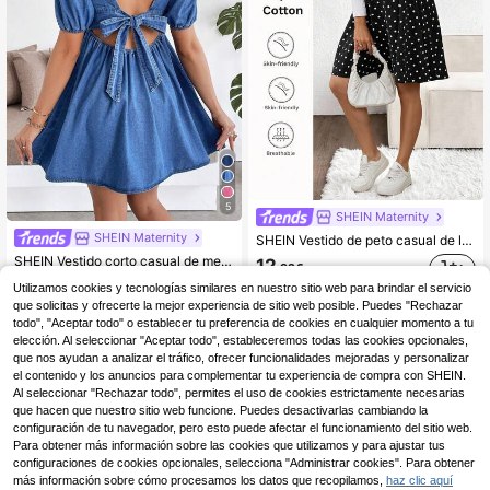
5
SHEIN Maternity
SHEIN Maternity
SHEIN Vestido de peto casual de lunares con espalda cruzada, vestido elegante de dama de lunares, vestido de línea A con estampado blanco y negro de anchos tirantes para moda diaria
SHEIN Vestido corto casual de mezclilla azul con mangas abullonadas para maternidad
12
,92€
#10 Más vendidos
en Vestidos vaqueros de maternidad
Utilizamos cookies y tecnologías similares en nuestro sitio web para brindar el servicio
15
que solicitas y ofrecerte la mejor experiencia de sitio web posible. Puedes "Rechazar
,49€
todo", "Aceptar todo" o establecer tu preferencia de cookies en cualquier momento a tu
Envío Rápido
elección. Al seleccionar "Aceptar todo", estableceremos todas las cookies opcionales,
que nos ayudan a analizar el tráfico, ofrecer funcionalidades mejoradas y personalizar
el contenido y los anuncios para complementar tu experiencia de compra con SHEIN.
Al seleccionar "Rechazar todo", permites el uso de cookies estrictamente necesarias
que hacen que nuestro sitio web funcione. Puedes desactivarlas cambiando la
configuración de tu navegador, pero esto puede afectar el funcionamiento del sitio web.
Para obtener más información sobre las cookies que utilizamos y para ajustar tus
configuraciones de cookies opcionales, selecciona "Administrar cookies". Para obtener
más información sobre cómo procesamos los datos que recopilamos,
haz clic aquí