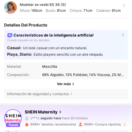
Modelar es vestir:
ES 36 (S)
Altura:
165cm
Busto:
81cm
Cintura:
71cm
Caderas:
91cm
Detalles Del Producto
Características de la inteligencia artificial
Creado basado en los detalles
Casual:
Un look casual con un encanto natural.
Playa, Diario:
Estilo playero sencillo con un aire relajado.
Material:
Mezclilla
Composición:
69% Algodón, 15% Poliéster, 14% Viscosa, 2% Modal
Ver más
Información de seguridad y contactos
481K Seguidores
4,79
SHEIN Maternity
c***o
seguido hace
Hace 30 minutos
c***1
está navegando
481K Seguidores
4,79
999K+ Vendido recientemente
999K+ Compra repetida
A