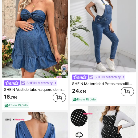
SHEIN Maternity
SHEIN Maternity
SHEIN Maternidad Petos mezclilla con parche con bolsillo sin camiseta
SHEIN Vestido tubo vaquero de maternidad con abertura retorcida en el busto, apto todo el año, para primavera/verano, vacaciones, vestidos de verano azules, vacaciones, vestidos de fiesta de Pascua, primavera, vestidos occidentales, vestidos de oficina para mujer, vestidos de rave, vestidos de baby shower, cottagecore, vestidos de campo para mujer, elegantes, vestidos de playa, vestidos de graduación, vestidos de vacaciones, vestidos de Pascua, vestidos de verano, regalo del Día de la Madre/Mamá/Madre/Mamá/Día de la Madre
24
,01€
16
,76€
Envío Rápido
Envío Rápido