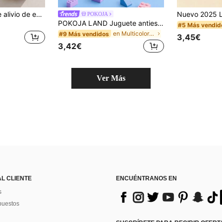
1 pieza Juguete de alivio de estrés con teclado de estampado de leopardo, juguete llavero de teclado con 4 teclas clicables para alivio del estrés y pasar el tiempo
POKOJA
POKOJA LAND Juguete antiestrés reutilizable con sonido realista de clic de interruptor de teclado - Juguete para inquietos adecuado para el transporte, la oficina, el estudio, los viajes y la relajación en el hogar - Regalo ideal para Navidad, San Valentín, cumpleaños, Pascua y graduación - Disponible en varios colores, ayuda a aliviar la ansiedad y mejorar la concentración
#5 Más vendid
en Multicolor Juguetes antiestrés para adolescente
#9 Más vendidos
3,45€
3,42€
Ver Más
AL CLIENTE
ENCUÉNTRANOS EN
s
puestos