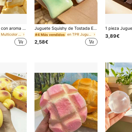
Juguete antiestrés con aroma a leche dulce de TPR suave y esponjoso con forma de dumpling, adorno divertido y lindo de 5 cm para apretar, regalo práctico y de moda, adecuado para cumpleaños, Pascua, Halloween, Navidad y varios regalos de fiesta, mejora el estado de ánimo
Juguete Squishy de Tostada Extra Grande, Tostada de Mantequilla Super Suave Juguete Anti-Estrés para Apretar, Disponible en Rosa, Amarillo, Blanco y Verde, Juguete Squishy Anti-Estrés -- Perfecto para Regalos de Cumpleaños y Festivos, Pequeños Regalos Sorpresa Diarios, Kawaii, Elevador del Ánimo
en Multicolor Juguetes para apretar para adolescen
en TPR Juguetes novedosos y de broma para adolesce
#4 Más vendidos
3,89€
2,58€