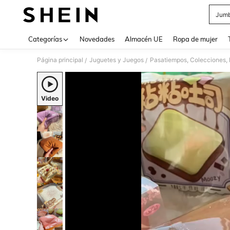
Jumb
Use up 
Categorías
Novedades
Almacén UE
Ropa de mujer
Página principal
Juguetes y Juegos
Pasatiempos, Colecciones, 
/
/
Video