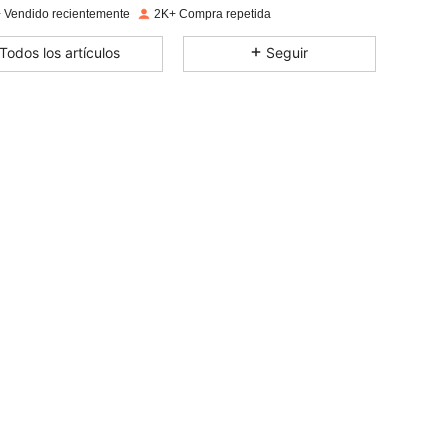
 Vendido recientemente
2K+ Compra repetida
4,57
60
559
Todos los artículos
Seguir
4,57
60
559
4,57
60
559
4,57
60
559
4,57
60
559
4,57
60
559
4,57
60
559