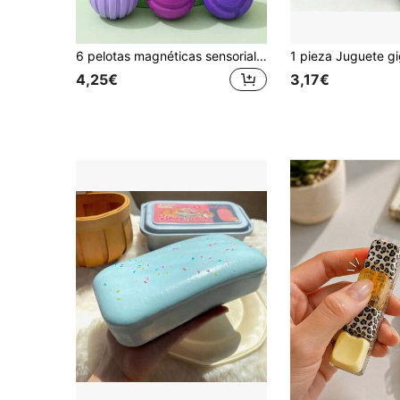
6 pelotas magnéticas sensoriales antiestrés, pelotas recubiertas de silicona para aliviar el estrés, relajación de manos y alivio de la ansiedad, adecuadas para TDAH, trastorno de ansiedad, divertidas pelotas magnéticas, perfectas como regalo de masajeador de manos para adultos.
4,25€
3,17€