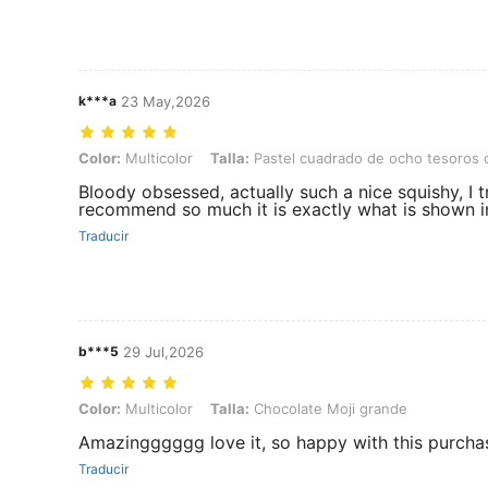
k***a
23 May,2026
Color: Multicolor, Talla: Pastel cuadrado de ocho tesoros con pasta 
Color:
Multicolor
Talla:
Pastel cuadrado de ocho tesoros c
Bloody obsessed, actually such a nice squishy, I t
recommend so much it is exactly what is shown in
Traducir
b***5
29 Jul,2026
Color: Multicolor, Talla: Chocolate Moji grande
Color:
Multicolor
Talla:
Chocolate Moji grande
Amazingggggg love it, so happy with this purcha
Traducir