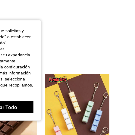
e solicitas y
odo" o establecer
do",
cer
r tu experiencia
ctamente
la configuración
 más información
es, selecciona
 que recopilamos,
ar Todo