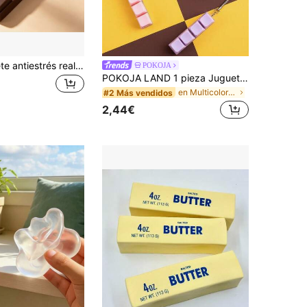
1 pieza Juguete antiestrés realista de chocolate, juguete divertido para aliviar el estrés y desahogarse - Excelente opción de regalo de cumpleaños y regalo festivo
POKOJA
POKOJA LAND 1 pieza Juguete antiestrés Joivida con teclado colorido simple de 4 teclas, cubo para aliviar el estrés, llavero para coche, bolso o llavero, para adultos, regalo para concentración y relajación
en Multicolor Juguetes antiestrés para adolescente
#2 Más vendidos
2,44€