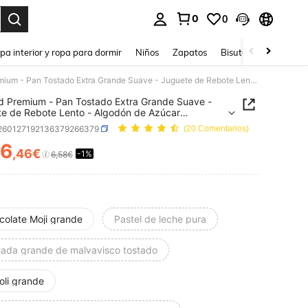
0
0
ar. Press Enter to select.
pa interior y ropa para dormir
Niños
Zapatos
Bisutería Y Accesorio
Calidad Premium - Pan Tostado Extra Grande Suave - Juguete de Rebote Lento - Algodón de Azúcar Apretable - Juguete Esponjoso de Pan para Aliviar el Estrés - Ventilación - Suave - Regalo de Cumpleaños - Regalo Festivo - Presente
d Premium - Pan Tostado Extra Grande Suave -
e de Rebote Lento - Algodón de Azúcar
ble - Juguete Esponjoso de Pan para Aliviar el
l260127192136379266379
(20 Comentarios)
 - Ventilación - Suave - Regalo de Cumpleaños -
 Festivo - Presente
6
,46€
-1%
ICE AND AVAILABILITY
6,58€
colate Moji grande
Pastel de leche pura
tada grande de malvavisco tostado
oli grande