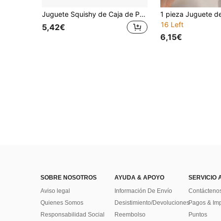
Juguete Squishy de Caja de Pastel Pegajoso, Juguete de Rebote Lento para Apretar; Juguete Squishy de Caja de Helado de Mantequilla para la Punta de los Dedos, Alivio del Estrés, Regalo de Relajación Manual - Proporciona una Experiencia Táctil Suave y Apretable. Un Juguete de Escritorio Portátil, Perfecto para el Alivio del Estrés en la Oficina, Regalos de Fiesta y Regalos Navideños.
16 Left
5,42€
6,15€
SOBRE NOSOTROS
AYUDA & APOYO
SERVICIO 
Aviso legal
Información De Envío
Contácteno
Quienes Somos
Desistimiento/Devoluciones
Pagos & Im
Responsabilidad Social
Reembolso
Puntos