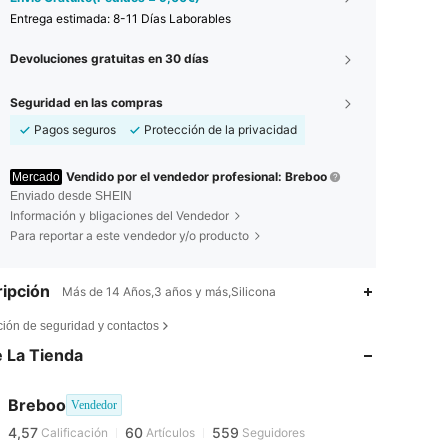
Entrega estimada:
8-11 Días Laborables
Devoluciones gratuitas en 30 días
Seguridad en las compras
Pagos seguros
Protección de la privacidad
Vendido por el vendedor profesional: Breboo
Mercado
Enviado desde SHEIN
Información y bligaciones del Vendedor
Para reportar a este vendedor y/o producto
ipción
Más de 14 Años,3 años y más,Silicona
4,57
60
559
ción de seguridad y contactos
 La Tienda
4,57
60
559
Breboo
Vendedor
4,57
60
559
Calificación
Artículos
Seguidores
a***k
pagado
Hace 1 día