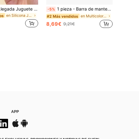
Nuevo 2025 Llegada Juguete de Pan Suave con Forma de Croissant Lindo para Alivio del Estrés Rebote Lento Apretar Pastel PU Rebote Lento - Regalo Perfecto - Regalo de Cumpleaños - Regalo de Vacaciones - Regalo de Navidad
1 pieza - Barra de mantequilla crujiente, pelota antiestrés hecha a mano con control de voz, juguete de comida realista, juguete para apretar y desahogarse, juguete ASMR, juguete fidget
-5%
en Silicona Juguetes para apretar para adolescente
os
en Multicolor Juguetes para apretar para adolescen
#2 Más vendidos
8,69€
9,21€
APP