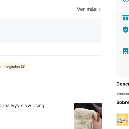
Ver más
itud logística (3)
Descr
Informa
Sobre
’s reallyyy slow rising