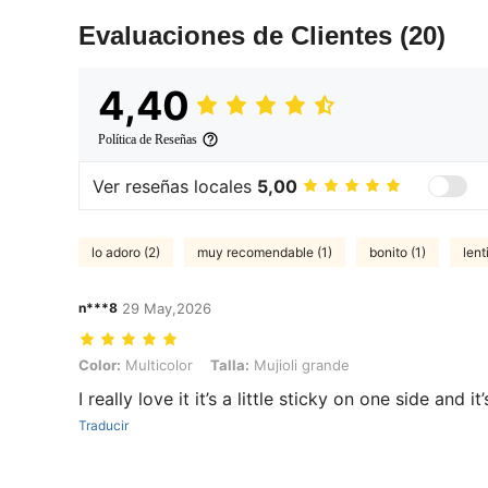
Evaluaciones de Clientes
(20)
4,40
Política de Reseñas
Ver reseñas locales
5,00
lo adoro (2)
muy recomendable (1)
bonito (1)
lent
n***8
29 May,2026
Color: Multicolor, Talla: Mujioli grande
Color:
Multicolor
Talla:
Mujioli grande
I really love it it’s a little sticky on one side and it
Traducir