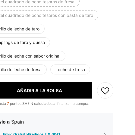
tel cuadrado de ocho tesoros de fresa
tel cuadrado de ocho tesoros con pasta de taro
illo de leche de taro
plings de taro y queso
illo de leche con sabor original
illo de leche de fresa
Leche de fresa
AÑADIR A LA BOLSA
asta
7
puntos SHEIN calculados al finalizar la compra.
ío a
Spain
Envío Gratuito(Pedidos ≥ 9,00€)