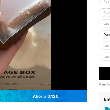
Pas
Pas
Ladr
Dum
Ladr
Ladr
Gana h
Ahorra 0,12€
Env