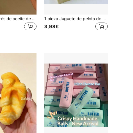
Pelota antiestrés de aceite de coco creativa, de rebote lento, suave, de TPR, juguete sensorial de descompresión, regalo diario
1 pieza Juguete de pelota de estrés suave y de lenta recuperación para alivio del estrés - Pelota de estrés amarilla suave para adultos, adecuada para la ansiedad, TDAH y enfoque en la oficina, regalo de Navidad
3,98€