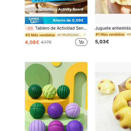
Ahorro de 0,09€
Tablero de Actividad Sensorial: Silicona Doble Cara para Adultos | Silencioso y Limpio, Alivia la Ansiedad, Síntomas de TDAH y Autismo | Incluye 8 Cuerdas | Adecuado para Adolescentes 14+, Juguete de Silicona Transpirable, Juguete Creativo, Herramienta de Alivio del Estrés
-2%
#1 Más vendidos
en Multicolor Juguetes antiestrés para adolescente
#3 Más vendidos
5,03€
4,08€
4,17€