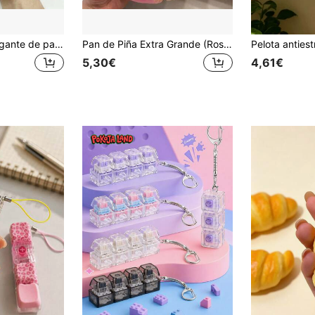
1 pieza Juguete gigante de patata para apretar 2026, Squishies de patata de rebote lento para alivio del estrés, Juguete de silicona para apretar, Regalo ideal para cumpleaños, vacaciones, parejas, Color aleatorio, Kawaii
Pan de Piña Extra Grande (Rosa/Amarillo) Juguete Blando y Aplastable - Extra Grande, Suave y Jugoso, de Elevación Lenta, Alivio del Estrés, Juguete Sensorial, Adecuado para Oficina y Escuela, Desahogo Silencioso de Frustración, Rebote Lento Aplastable - Decoración de Piña - Modelo de Pastel - Juguete de Alivio del Estrés - Pan de Alivio del Estrés - Asequible, Regalo de Cumpleaños
5,30€
4,61€