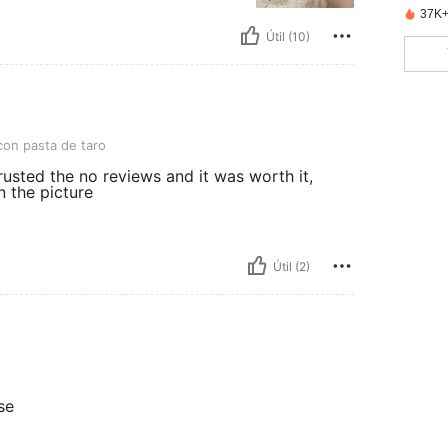
37K+
Útil (10)
de taro
on pasta de taro
rusted the no reviews and it was worth it,
 the picture
Útil (2)
se