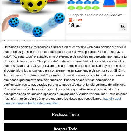
Juego de escalera de agilidad azul
para exteriores: incluye equipo de e
3 Left
ntrenamiento de fútbol - escalera d
18
,78€
e velocidad, conos y bolsa de trans
porte para entrenamiento de acondi
cionamiento físico de fútbol
1 pieza Pelota espacial de alto rebo
te - Mejora la coordinación mano-o
36 Left
Utilizamos cookies y tecnologías similares en nuestro sitio web para brindar el servicio
jo, hecha de material de caucho nat
(100+)
que solicitas y ofrecerte la mejor experiencia de sitio web posible. Puedes "Rechazar
ural duradero - Ideal para atletas y
3
todo", "Aceptar todo" o establecer tu preferencia de cookies en cualquier momento a tu
entrenamiento deportivo, regalo per
,68€
elección. Al seleccionar "Aceptar todo", estableceremos todas las cookies opcionales,
fecto para Navidad, Halloween, Ac
ción de Gracias
que nos ayudan a analizar el tráfico, ofrecer funcionalidades mejoradas y personalizar
el contenido y los anuncios para complementar tu experiencia de compra con SHEIN.
Al seleccionar "Rechazar todo", permites el uso de cookies estrictamente necesarias
que hacen que nuestro sitio web funcione. Puedes desactivarlas cambiando la
configuración de tu navegador, pero esto puede afectar el funcionamiento del sitio web.
Para obtener más información sobre las cookies que utilizamos y para ajustar tus
configuraciones de cookies opcionales, selecciona "Administrar cookies". Para obtener
más información sobre cómo procesamos los datos que recopilamos,
haz clic aquí
1 pieza Correa de entrenamiento de
para ver nuestra Política de privacidad.
fútbol/voleibol/rugby, equipo/acces
2 Left
orio de entrenamiento de fútbol, cor
5
,34€
5,39€
Rechazar Todo
rea de entrenamiento de fútbol ajus
table, dispositivo de entrenamiento
de regate, equipo de entrenamiento
Ahorro de 0,03€
de control del balón, práctica de fút
Aceptar Todo
bol individual