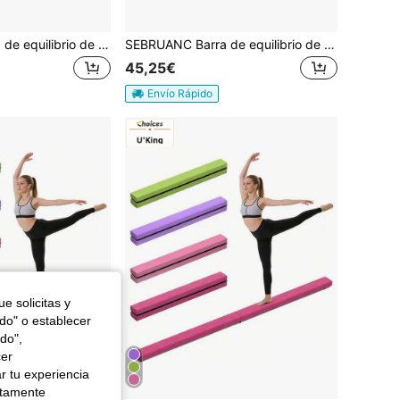
SEBRUANC Barra de equilibrio de 210 cm fabricada en madera maciza de pino, plegable para casa. Viga de equilibrio de suelo con base de cuero y goma antideslizante, adecuada para principiantes y gimnastas.
SEBRUANC Barra de equilibrio de 210 cm fabricada en madera maciza de pino, plegable para casa. Viga de equilibrio de suelo con base de cuero y goma antideslizante, adecuada para principiantes y gimnastas.
45,25€
Envío Rápido
e solicitas y
odo" o establecer
do",
cer
r tu experiencia
ctamente