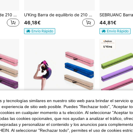
U'King Barra de equilibrio de 210 x 10 x 5,5 cm, barra de gimnasia plegable, barra de cuero/franela, barra de gimnasia, interior y exterior, equipo de gimnasia con base de goma antideslizante para juegos familiares, entrenamiento de gimnasia, fitness corporal
U'King Barra de equilibrio de 210 x 10 x 5,5 cm, barra de gimnasia plegable, barra de cuero/franela, barra de gimnasia, interior y exterior, equipo de gimnasia con base de goma antideslizante para juegos familiares, entrenamiento de gimnasia, fitness corporal
46,18€
44,81€
Envío Rápido
Envío Rápido
 y tecnologías similares en nuestro sitio web para brindar el servicio qu
r experiencia de sitio web posible. Puedes "Rechazar todo", "Aceptar t
 cookies en cualquier momento a tu elección. Al seleccionar "Aceptar to
das las cookies opcionales, que nos ayudan a analizar el tráfico, ofre
ejoradas y personalizar el contenido y los anuncios para complementa
EIN. Al seleccionar "Rechazar todo", permites el uso de cookies estri