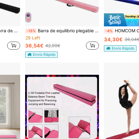
ento antideslizante 210x10x6,5 cm
Barra de equilibrio plegable Barra de gimnasia Entrenamiento Barra de equilibrio antideslizante 210x10x6,5cm
HOMCOM Caballos de P
-15%
-4%
29 Left
34,30€
36,04
36,54€
42,99€
Envío Rápido
Envío Rápido