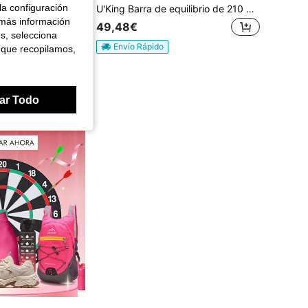
la configuración
U'King Barra de equilibrio de 210 x 10 x 5,5 cm, barra de gimnasia plegable, barra de cuero/franela, barra de gimnasia, interior y exterior, equipo de gimnasia con base de goma antideslizante para juegos familiares, entrenamiento de gimnasia, fitness corporal
U'King Barra de equilibrio de 210 x 10 x 5,5 cm, barra de gimnasia plegable, barra de cuero/franela, barra de gimnasia, interior y exterior, equipo de gimnasia con base de goma antideslizante para juegos familiares, entrenamiento de gimnasia, fitness corporal
 más información
49,48€
es, selecciona
Envío Rápido
 que recopilamos,
ar Todo