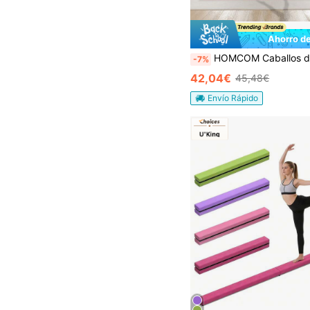
Ahorro d
HOMCOM Caballos de Pommel, Barras de
-7%
42,04€
45,48€
Envío Rápido