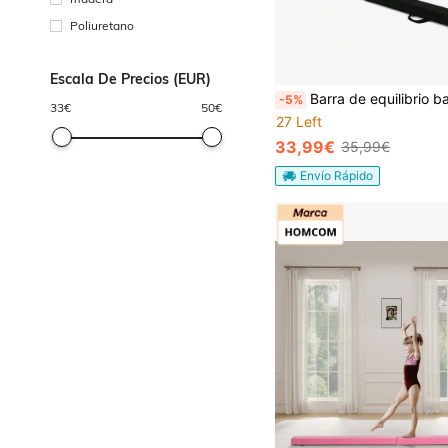
Poliuretano
Escala De Precios (EUR)
Barra de equilibrio barra de gimnasia plegable barra de gimnasia barra de equilibrio de entrenami
-5%
33
€
50
€
27 Left
33,99€
35,99€
Envío Rápido