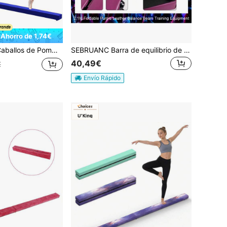
Ahorro de 1,74€
ommel, Barras de Equilibrio
SEBRUANC Barra de equilibrio de 210 cm fabricada en madera maciza de pino, plegable para casa. Viga de equilibrio de suelo con base y goma antideslizante, adecuada para principiantes y gimnastas.
40,49€
€
Envío Rápido