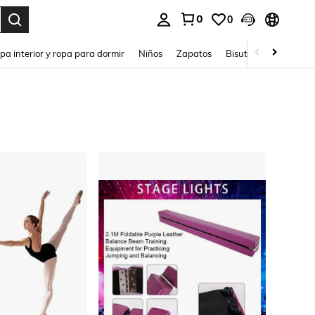
0
0
ar. Press Enter to select.
pa interior y ropa para dormir
Niños
Zapatos
Bisutería Y Accesorio