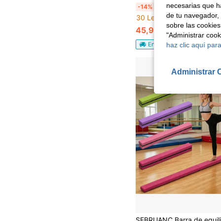
necesarias que h
Barra de equilibrio barra de gimnasia plegable barra de gimnasia barra de equilibrio de entre
-14%
de tu navegador, 
30 Left
sobre las cookies
45,99€
53,99€
"Administrar coo
Envío Rápido
haz clic aquí para
Administrar 