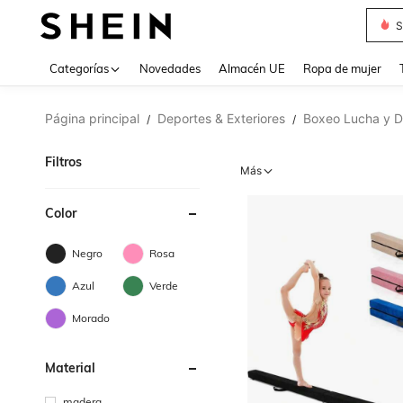
T
Use up 
Categorías
Novedades
Almacén UE
Ropa de mujer
Página principal
Deportes & Exteriores
Boxeo Lucha y D
/
/
Filtros
Más
Color
Negro
Rosa
Azul
Verde
Morado
Material
madera