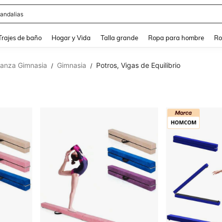
ops
and down arrow keys to navigate search Búsqueda Reciente and Buscar y Encontr
Trajes de baño
Hogar y Vida
Talla grande
Ropa para hombre
Ro
anza Gimnasia
Gimnasia
Potros, Vigas de Equilibrio
/
/