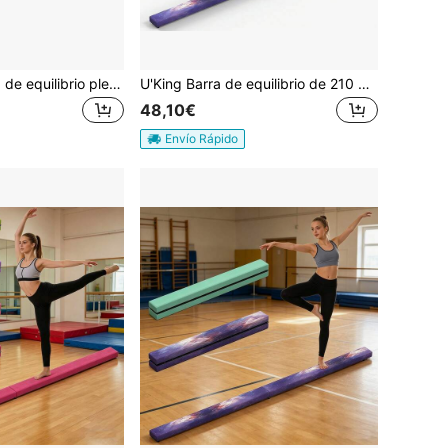
SEBRUANC Barra de equilibrio plegable para gimnasia de 210 cm. Barra de equilibrio para entrenamiento de gimnasia para principiantes con funda y base de goma antideslizante. Adecuada para juegos familiares, entrenamiento de gimnasia y fitness.
U'King Barra de equilibrio de 210 x 10 x 5,5 cm, barra de gimnasia plegable, barra de cuero/franela, barra de gimnasia, interior y exterior, equipo de gimnasia con base de goma antideslizante para juegos familiares, entrenamiento de gimnasia, fitness corporal
48,10€
Envío Rápido