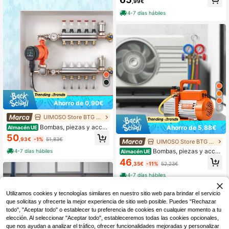
ba de prueba hidráulica 0-25 bar B
,99€
ersa, conexiones de manguera de a
omba manual con escala transpare
gua de 6 mm (1/4 de pulgada), inclu
4-7 días hábiles
nte 1.8 m 1/2 pulgada de manguera
ye conectores en Y, T, I y L, así com
de presión ​
o válvulas de cierre, 20 piezas en t
otal.
Ahorro de 0,90€
5
UIMOSO Store BTG EU
Bombas, piezas y acces
Ahorro de 5,88€
Almacén UE
orios
50
,93€
-1%
51,83€
UIMOSO Store BTG EU
Bombas, piezas y acces
4-7 días hábiles
Almacén UE
orios
46
,35€
-11%
52,23€
4-7 días hábiles
Utilizamos cookies y tecnologías similares en nuestro sitio web para brindar el servicio
que solicitas y ofrecerte la mejor experiencia de sitio web posible. Puedes "Rechazar
todo", "Aceptar todo" o establecer tu preferencia de cookies en cualquier momento a tu
elección. Al seleccionar "Aceptar todo", estableceremos todas las cookies opcionales,
que nos ayudan a analizar el tráfico, ofrecer funcionalidades mejoradas y personalizar