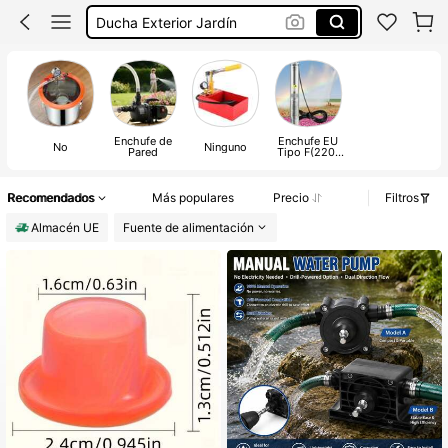
Bomba De Agua Sumergible
Bomba De Agua
Enchufe de
Enchufe EU
No
Ninguno
Pared
Tipo F(220-
240V)
Recomendados
Más populares
Precio
Filtros
Almacén UE
Fuente de alimentación