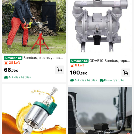
Bombas, piezas y acces
Almacén UE
GDAE10 Bombas, repue
Almacén UE
orios
28 Left
stos & accesorios
8 Left
66
,79€
160
,38€
4-7 días hábiles
4-7 días hábiles
Envío gratuito