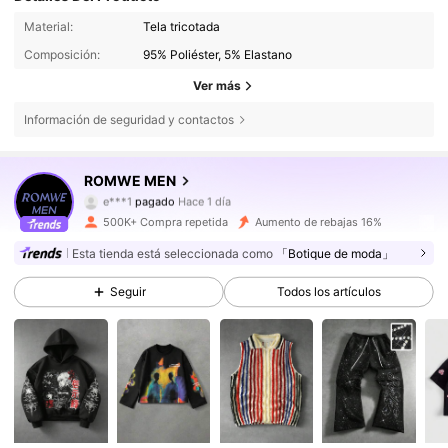
Material:
Tela tricotada
Composición:
95% Poliéster, 5% Elastano
Ver más
Información de seguridad y contactos
ROMWE MEN
671K Seguidores
4,81
e***1
pagado
Hace 1 día
e***3
seguido hace
Hace 30 minutos
500K+ Compra repetida
Aumento de rebajas 16%
671K Seguidores
4,81
Esta tienda está seleccionada como
「Botique de moda」
Seguir
Todos los artículos
671K Seguidores
4,81
671K Seguidores
4,81
671K Seguidores
4,81