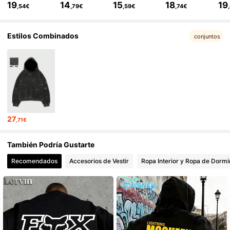
19
14
15
18
19
,54€
,79€
,59€
,74€
671K Seguidores
4,81
Estilos Combinados
conjuntos
671K Seguidores
4,81
671K Seguidores
4,81
27
,71€
671K Seguidores
4,81
También Podría Gustarte
Recomendados
Accesorios de Vestir
Ropa Interior y Ropa de Dormi
671K Seguidores
4,81
671K Seguidores
4,81