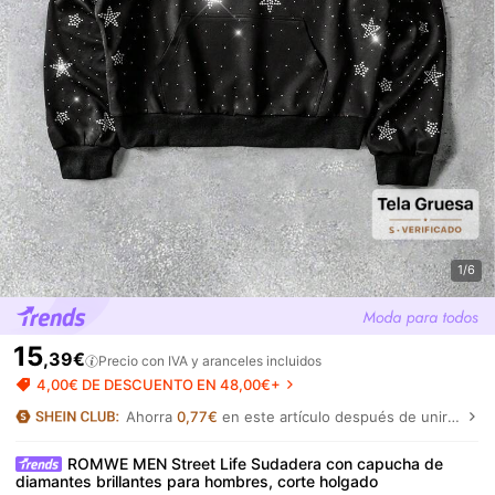
1/6
15
,39€
Precio con IVA y aranceles incluidos
4,00€ DE DESCUENTO EN 48,00€+
Ahorra
0,77€
en este artículo después de unirte.
ROMWE MEN Street Life Sudadera con capucha de
diamantes brillantes para hombres, corte holgado