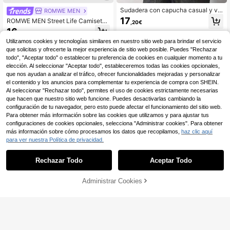
Sudadera con capucha casual y ve
ROMWE MEN
rsátil para hombres con bolsillo can
17
ROMWE MEN Street Life Camiseta
,20€
guro y cordón, con estampado gráfi
suelta y ancha de estilo corto para
16
co de letras, para uso diario y viaje
,64€
hombres con mangas con aplicació
s, para otoño/invierno
Utilizamos cookies y tecnologías similares en nuestro sitio web para brindar el servicio
n de strass (bordado de llamas y dia
mantes)
que solicitas y ofrecerte la mejor experiencia de sitio web posible. Puedes "Rechazar
todo", "Aceptar todo" o establecer tu preferencia de cookies en cualquier momento a tu
elección. Al seleccionar "Aceptar todo", estableceremos todas las cookies opcionales,
que nos ayudan a analizar el tráfico, ofrecer funcionalidades mejoradas y personalizar
el contenido y los anuncios para complementar tu experiencia de compra con SHEIN.
Al seleccionar "Rechazar todo", permites el uso de cookies estrictamente necesarias
que hacen que nuestro sitio web funcione. Puedes desactivarlas cambiando la
configuración de tu navegador, pero esto puede afectar el funcionamiento del sitio web.
Para obtener más información sobre las cookies que utilizamos y para ajustar tus
configuraciones de cookies opcionales, selecciona "Administrar cookies". Para obtener
más información sobre cómo procesamos los datos que recopilamos,
haz clic aquí
para ver nuestra Política de privacidad.
Rechazar Todo
Aceptar Todo
Administrar Cookies
AÑADIR A LA BOLSA
4
Manfinity Dauomo Pasa
Almacén UE
montañas de media cara para homb
12
ROMWE MEN
,53€
-41%
21,40€
re para otoño/invierno, sudadera co
ROMWE MEN Street Life Sudadera
n capucha versátil y a juego de uso
con capucha estampada de leopard
general, ropa de calle
22
,71€
o rojo casual de primavera, estilo re