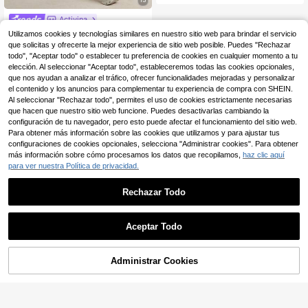
no, transpirables y absorbentes, ad
ecuados para citas, fiestas, disfrace
s, Y2K, cómodos
Activina
Pantalones de montar p
Almacén UE
Utilizamos cookies y tecnologías similares en nuestro sitio web para brindar el servicio
ara mujer Activina, de cintura alta, c
#2 Más vendidos
en Ropa ecuestre para mujer
que solicitas y ofrecerte la mejor experiencia de sitio web posible. Puedes "Rechazar
on estampado 3D de silicona, de es
13
todo", "Aceptar todo" o establecer tu preferencia de cookies en cualquier momento a tu
,63€
-38%
21,99€
tilo deportivo casual, para gimnasio,
elección. Al seleccionar "Aceptar todo", estableceremos todas las cookies opcionales,
color azul
que nos ayudan a analizar el tráfico, ofrecer funcionalidades mejoradas y personalizar
el contenido y los anuncios para complementar tu experiencia de compra con SHEIN.
Al seleccionar "Rechazar todo", permites el uso de cookies estrictamente necesarias
que hacen que nuestro sitio web funcione. Puedes desactivarlas cambiando la
configuración de tu navegador, pero esto puede afectar el funcionamiento del sitio web.
Para obtener más información sobre las cookies que utilizamos y para ajustar tus
configuraciones de cookies opcionales, selecciona "Administrar cookies". Para obtener
más información sobre cómo procesamos los datos que recopilamos,
haz clic aquí
para ver nuestra Política de privacidad.
Rechazar Todo
Aceptar Todo
Administrar Cookies
AÑADIR A LA BOLSA