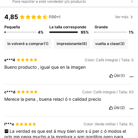
Para reportar a este vendedor y/o producto
4,85
(100+)
Ver más
Pequeña
La talla corresponde
Grande
4%
95%
1%
lo volveré a comprar
(1)
impresionante
(6)
vuelta a clase
(3)
e***4
Color: Café integral / Talla: S
Bueno
producto
,
igual
que
en
la
imagen
Útil
(1)
c***d
Color: Café integral / Talla: XS
Merece
la
pena
,
buena
relaci
ó
n
calidad
precio
Útil
(2)
l***u
Color: Verde militar / Talla: XL
La
verdad
es
que
est
á
muy
bien
son
s
ú
per
c
ó
modos
el
grip
me
pega
mucho
a
la
montura
y
son
gorditos
pero
para