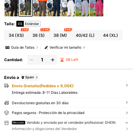
Talla
:
ES
Estándar
4 left
13 left
8 left
34
(XS)
36
(S)
38
(M)
40/42
(L)
44
(XL)
Guía de Tallas
Verificar mi tamaño
Cantidad:
38 Left
Envío a
Spain
Envío Gratuito(Pedidos ≥ 9,00€)
Entrega estimada:
8-11 Días Laborables
Devoluciones gratuitas en 30 días
Pagos seguros · Protección de la privacidad
Vendido y enviado por el vendedor profesional: SHEIN
Mercado
Información y bligaciones del Vendedor