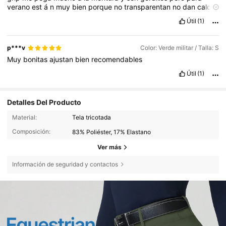
verano
est
á
n
muy
bien
porque
no
transparentan
no
dan
calor
y
est
á
n
en
ese
zona
intermedia
de
no
son
gordos
para
verano
Útil
(1)
y
no
son
excesivamente
finos
que
parezca
que
son
de
mala
calidad
y
adem
á
s
son
s
ú
per
s
ú
per
s
ú
per
el
á
sticos
p***v
Color: Verde militar / Talla: S
Muy
bonitas
ajustan
bien
recomendables
Útil
(1)
Detalles Del Producto
Material:
Tela tricotada
Composición:
83% Poliéster, 17% Elastano
Ver más
Información de seguridad y contactos