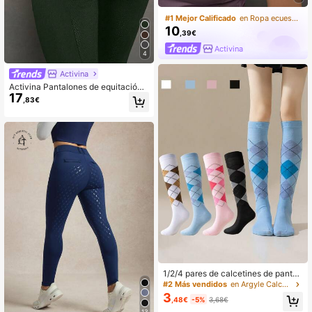
#1 Mejor Calificado
en Ropa ecuestre para mujer
10
,39€
Activina
4
Activina
Activina Pantalones de equitación
17
de cintura alta con bolsillos para mu
,83€
jer
1/2/4 pares de calcetines de pantor
rilla para mujer de primavera y otoñ
#2 Más vendidos
en Argyle Calcetines por encima de la pantorrilla
o con estampado de cuadros y dia
3
,48€
-5%
3,68€
mantes al estilo europeo y america
13