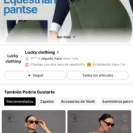
Ver más
3.1K Seguidores
4,90
Lucky clothing
3***4
seguido hace
Hace 1 día
f***3
está navegando
3.1K Seguidores
4,90
Clientes con alta tasa de repetición
Establecido hace 1 año
Seguir
Todos los artículos
3.1K Seguidores
4,90
También Podría Gustarte
Recomendados
Zapatos
Accesorios de Vestir
Suministros para
3.1K Seguidores
4,90
3.1K Seguidores
4,90