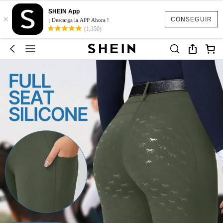
SHEIN App
×
CONSEGUIR
¡ Descarga la APP Ahora !
(1,350)