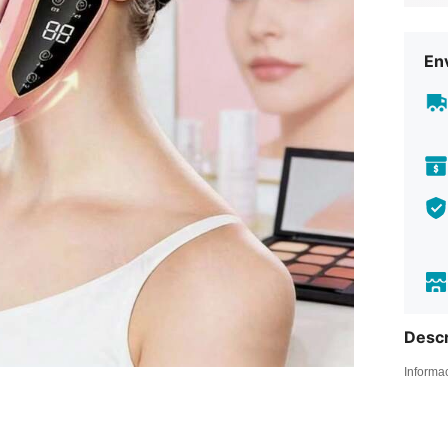
Env
Descr
Informa