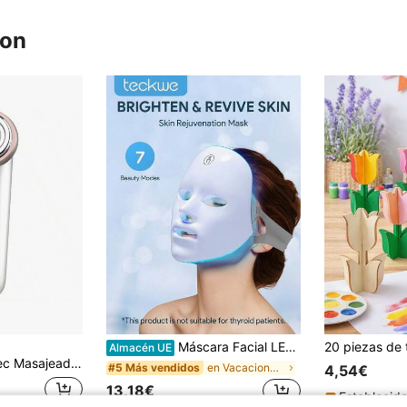
ron
Máscara Facial LED, Máscara Facial LED de 7 Colores, Máscara Facial LED Inalámbrica para Cuidado de la Piel, Instrumento de Belleza Facial Herramienta de Cuidado de la Piel Máscara de Cuidado de la Piel Facial para Uso en Salones de Belleza y en el Hogar Regalo de Día de San Valentín y Cumpleaños
Almacén UE
ecnología Iónica, Tecnología de Electroestimulación EMS, 5 Niveles de intensidad, Pantalla LCD, Autonomía de 60min
en Vacaciones Dispositivos de belleza facial
#5 Más vendidos
4,54€
13,18€
Establecid