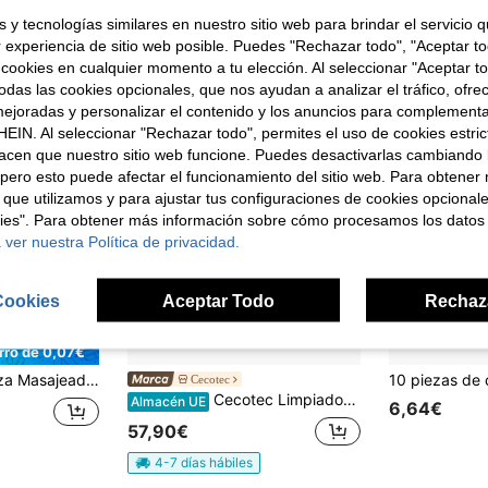
 y tecnologías similares en nuestro sitio web para brindar el servicio qu
r experiencia de sitio web posible. Puedes "Rechazar todo", "Aceptar t
 cookies en cualquier momento a tu elección. Al seleccionar "Aceptar to
das las cookies opcionales, que nos ayudan a analizar el tráfico, ofre
ejoradas y personalizar el contenido y los anuncios para complementa
EIN. Al seleccionar "Rechazar todo", permites el uso de cookies estri
acen que nuestro sitio web funcione. Puedes desactivarlas cambiando 
pero esto puede afectar el funcionamiento del sitio web. Para obtener
 que utilizamos y para ajustar tus configuraciones de cookies opcional
kies". Para obtener más información sobre cómo procesamos los datos
 ver nuestra Política de privacidad.
Cookies
Aceptar Todo
Rechaz
rro de 0,07€
oficina, viajes de negocios, vida diaria y uso doméstico; el producto requiere una batería seca No. 5 para el suministro de energía; se entrega sin batería incluida
Cecotec
Cecotec Limpiador Facial Masajeador Fototerapia Facecare Skinroutine. Skin Care: Limpiador
Almacén UE
6,64€
57,90€
4-7 días hábiles