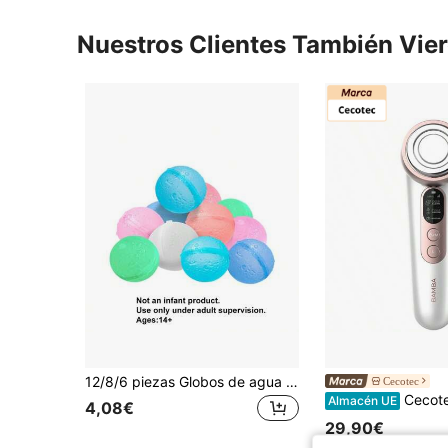
Nuestros Clientes También Vie
12/8/6 piezas Globos de agua reutilizables de llenado rápido para verano, adecuados para piscina, playa y juegos divertidos al aire libre, set de deportes acuáticos de piscina y playa y flotadores de piscina, regalos para fiestas de verano, no aptos para bebés y niños pequeños (color aleatorio)
Cecotec
Cecotec Masajeador facial Bamba FaceCare LightSonic, 3 Modos, T
Almacén UE
4,08€
29,90€