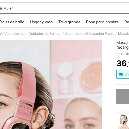
is Mujer
and down arrow keys to navigate search Búsqueda Reciente and Buscar y Encontr
Trajes de baño
Hogar y Vida
Talla grande
Ropa para hombre
Ro
l
Aparatos para Cuidados de Belleza
Aparatos de Hidratación Facial
/
/
/
Masaje
recarg
Herram
SKU: s
intensi
contor
36
PR
Madre,
En
Lo sent