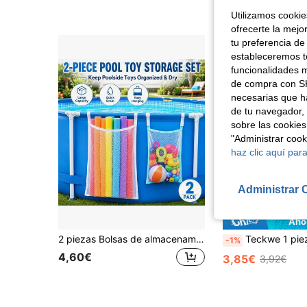
4-7 días hábiles
Utilizamos cookies
ofrecerte la mejo
tu preferencia de
estableceremos to
funcionalidades m
de compra con SH
necesarias que h
de tu navegador, 
sobre las cookies
"Administrar coo
haz clic aquí para
Administrar 
Aho
2 piezas Bolsas de almacenamiento de malla para la piscina (1 bolsa grande con ribete blanco + 1 bolsa pequeña con ribete azul), bolsas de almacenamiento colgantes para la piscina, juego de bolsas de almacenamiento para la piscina, organizador de almacenamiento de juguetes, bolsa colgante de malla, ahorra espacio, fácil de limpiar, bolsa de almacenamiento colgante multifuncional con soporte, bolsa de malla con gancho, almacenamiento de juguetes y flotadores, di adiós al desorden
Teckwe 1 pieza Masajeador eléctrico ocular portátil avanzado y multifuncional, cómodo y amigable con la piel, ligero y duradero, diseño elegante y moderno, adecuado para trabajadores de 
-1%
4,60€
3,85€
3,92€