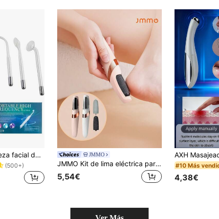
Dispositivo de belleza facial de alta frecuencia, dispositivo de cuidado facial portátil, dispositivo de belleza de electroterapia de alta frecuencia
JMMO
JMMO Kit de lima eléctrica para pies y removedor de callos recargable - Pulidor de pies con batería de 300mAh, cepillo portátil para eliminar piel muerta, talones secos y agrietados, herramienta de cuidado de pies resistente al agua para el hogar y viajes
#10 Más vendi
(500+)
5,54€
4,38€
Ver Más