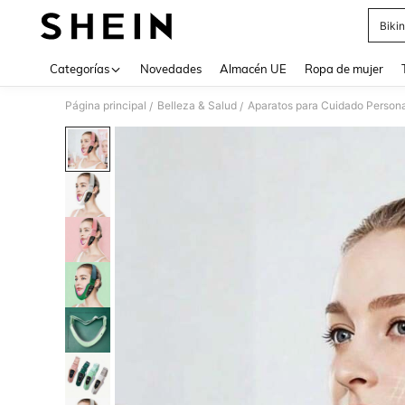
Bikin
Use up 
Categorías
Novedades
Almacén UE
Ropa de mujer
Página principal
Belleza & Salud
Aparatos para Cuidado Persona
/
/