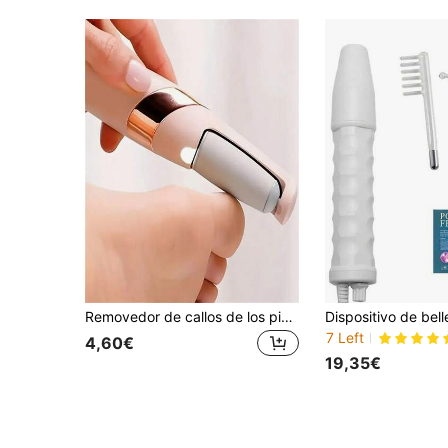
Removedor de callos de los pies eléctrico recargable, batería de 300mAh, removedor portátil de piel muerta, piel dura y piel agrietada del talón, resistente al agua, adecuado para el hogar y los viajes, regalo perfecto de Navidad y Día de la Madre para todos los adultos
7 Left
4,60€
19,35€