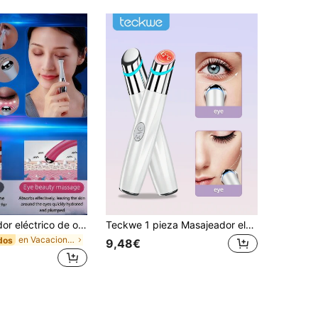
AXH Masajeador eléctrico de ojos, eliminación de arrugas por vibración antienvejecimiento, masaje de ojos, elimina las ojeras, bolígrafo de cuidado de belleza para los ojos
Teckwe 1 pieza Masajeador eléctrico facial y ocular, función de vibración suave y calentamiento, relaja la piel de los ojos, reduce ojeras, bolsas y arrugas, diseño portátil universal, regalo del Día de la Madre, herramienta facial de moda, regalo popular para madres, esencial para el cuidado facial diario, el producto viene con batería de litio recargable de 350mAh, no se incluye cable de carga con el envío
en Vacaciones Dispositivos de belleza facial
dos
9,48€