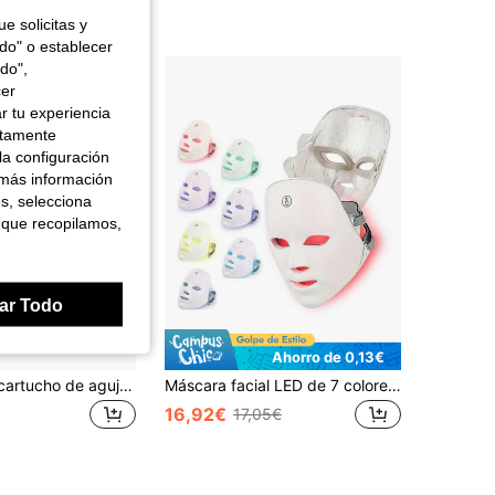
e solicitas y
odo" o establecer
do",
cer
r tu experiencia
ctamente
la configuración
 más información
es, selecciona
 que recopilamos,
ar Todo
Ahorro de 0,13€
10 piezas de cartucho de aguja para bolígrafo Derma Pen M8
Máscara facial LED de 7 colores, inalámbrica, con protección ocular, dispositivo para el cuidado de la piel con pantalla táctil, recargable por USB de 400 mAh, regalo de belleza multifuncional, ideal para el Día de San Valentín, Día de la Madre, Navidad
16,92€
17,05€