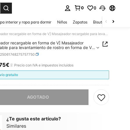
0
0
ar. Press Enter to select.
pa interior y ropa para dormir
Niños
Zapatos
Bisutería Y Accesorio
Masajeador recargable en forma de V] Masajeador recargable para levantamiento de rostro en forma de V | Herramienta de belleza facial USB con pantalla LED y intensidad ajustable, para un brillo radiante y un contorneo perfecto - Regalo ideal para Pascua, Día de la Madre, mujeres y adolescentes
ador recargable en forma de V] Masajeador
able para levantamiento de rostro en forma de V |
ienta de belleza facial USB con pantalla LED y
b25061748275757750
dad ajustable, para un brillo radiante y un
neo perfecto - Regalo ideal para Pascua, Día de la
,75€
ICE AND AVAILABILITY
Precio con IVA e impuestos incluidos
 mujeres y adolescentes
vío gratuito
imos, este producto está agotado.
AGOTADO
¿Te gusta este artículo?
Similares