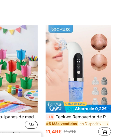
Ahorro de 0,22€
20 piezas de tulipanes de madera, manualidades de tulipanes DIY, decoraciones florales 3D pintables, suministros para fiestas de primavera, actividad de pintura para fiestas de cumpleaños, decoraciones de tulipanes, decoraciones de jardín, decoraciones de exterior de primavera, manualidades creativas DIY, decoraciones de escritorio y gabinete, decoración del hogar, decoración de la habitación, recompensas de aula, útiles escolares, regalos de cumpleaños, rellenos de bolsas de fiesta, recuerdos de fiesta
Teckwe Removedor de Puntos Negros Limpiador de Poros, Kit de Limpieza Facial con Succión de Vacío para Eliminar el Acné 3 Modos & 6 Cabezales de Repuesto para Limpieza Facial
-1%
en Dispositivo de limpieza de poros Aparatos de li
#5 Más vendidos
11,49€
11,71€
o hace 1 año