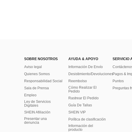
SOBRE NOSOTROS
AYUDA & APOYO
SERVICIO 
Aviso legal
Información De Envío
Contácteno
Quienes Somos
Desistimiento/Devoluciones
Pagos & Im
Responsabilidad Social
Reembolso
Puntos
Cómo Realizar El
Sala de Prensa
Preguntas f
Pedido
Empleo
Rastrear El Pedido
Ley de Servicios
Guía De Tallas
Digitales
SHEIN Afiliación
SHEIN VIP
Presentar una
Política de clasificación
denuncia
​Información del
producto