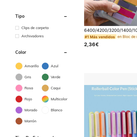
Tipo
Clips de carpeta
Archivadores
en Bloc de
#1 Más vendidos
2,36€
Color
Amarillo
Azul
Gris
Verde
Rosa
Caqui
Rojo
Multicolor
Morado
Blanco
Marrón