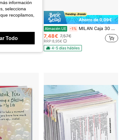
 más información
es, selecciona
 que recopilamos,
Ahorro de 0,09€
Juego de 4 cajas de almacenamiento de gran capacidad y transparentes con tapa abisagrada para oficina, escuela, manualidades, accesorios de escritorio y vuelta al cole
MILAN Caja 30 Gomas miga de pan 430 cuadradas
Almacén UE
-1%
en ABS Cajas de almacenamiento de papelería
7,48€
7,57€
ar Todo
RRP:
8,95€
4-5 días hábiles