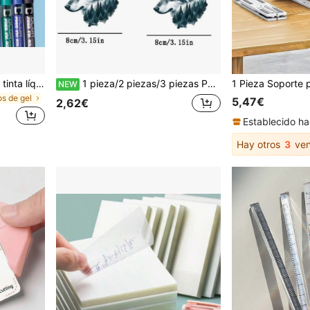
12 piezas de bolígrafos de tinta líquida de secado rápido de colores, bolígrafos de firma de tinta líquida de 0.5 mm, bolígrafos neutros de 12 colores para estudiantes, adecuados para diario, firma, dibujo, oficina, escuela, regalo de vuelta a la escuela
1 pieza/2 piezas/3 piezas Parches de transferencia de calor con diseño de lobo, se pueden planchar y lavar, adecuados para camisetas, vaqueros, suéteres, bolsos, almohadas, cojines.
NEW
os de gel
5,47€
2,62€
Establecido ha
Hay otros
3
ven