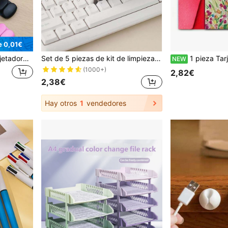
e 0,01€
Set de 10/20 piezas de sujetadores de cables de colores aleatorios, envoltorios decorativos para cables de auriculares/carga, dispositivo multiusos para enrollar
Set de 5 piezas de kit de limpieza multiusos para computadora: cepillo suave limpiador de teclado, limpiador de ranuras y teclas, cepillo limpiador de tapas de botellas térmicas, limpiador de teclado de mango curvo para ranuras profundas y poco profundas, cepillo para biberones, set de limpieza de escritorio, cepillo multifuncional, decoración de vuelta al colegio, decoración del hogar, adornos, cosas en miniatura para el hogar
1 pieza Tarjeta de agradecimiento adecuada para bodas, cumpleaños, Navidad, Año Nuevo, Pascua, Día
NEW
(1000+)
2,82€
2,38€
Hay otros
1
vendedores