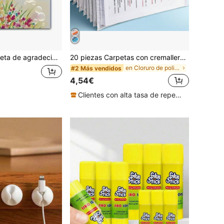
 de San Valentín, Día de la Madre - Gratitud elegante y sincera con mensaje, sobre para cualquier persona (para esposo, esposa, maestros)
20 piezas Carpetas con cremallera de malla impermeables tamaño A4, adecuadas para proyectos de punto de cruz y rompecabezas, para viajes, escuela, reuniones de la junta y útiles escolares/de oficina, 5 colores macaron, de vuelta a la escuela, útiles escolares
en Cloruro de polivinilo Chaquetas de archivo y bo
#2 Más vendidos
4,54€
Clientes con alta tasa de repetición