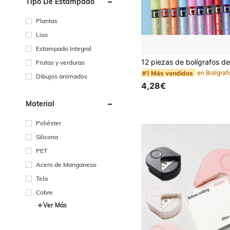
Tipo De Estampado
Plantas
Liso
Estampado Integral
Frutas y verduras
en Bolígraf
#1 Más vendidos
Dibujos animados
4,28€
Material
Poliéster
Silicona
PET
Acero de Manganeso
Tela
Cobre
Ver Más