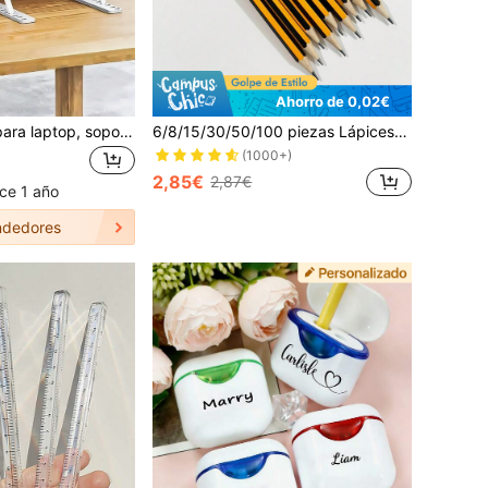
Ahorro de 0,02€
1 Pieza Soporte para laptop, soporte ergonómico portátil de plástico para iPad y teléfono con 10 ángulos ajustables, adecuado para laptops de 12-18 pulgadas, oficina, dormitorio, estudio y viaje
6/8/15/30/50/100 piezas Lápices HB, Barril de Madera de Álamo Rayado Amarillo, Punta Media de 0.7mm, Dureza HB - Ideal para Estudiantes y Uso de Oficina, Regreso a la Escuela
(1000+)
2,85€
2,87€
ce 1 año
dedores