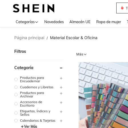
T
Use up 
Categorías
Novedades
Almacén UE
Ropa de mujer
Página principal
Material Escolar & Oficina
/
Filtros
Más
Categoría
Productos para
Encuadernar
Cuadernos y Libretas
Productos para
Archivar
Accesorios de
Escritorio
Etiquetas, Índices y
Sellos
Calendarios & Tarjetas
Ver Más