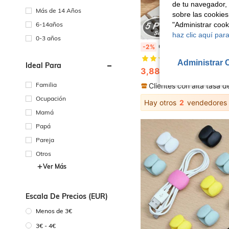
de tu navegador, 
Más de 14 Años
sobre las cookies
6-14años
"Administrar coo
haz clic aquí para
0-3 años
Cinta correctora estética de 5 piezas, para cubrir suavemente errores, exámenes escolares y documentos de oficina,
-2%
(1000+)
Administrar 
Ideal Para
3,88€
3,98€
Familia
Ocupación
Hay otros
2
vendedores
Mamá
Papá
Pareja
Otros
Ver Más
Escala De Precios (EUR)
Menos de 3€
3€ - 4€