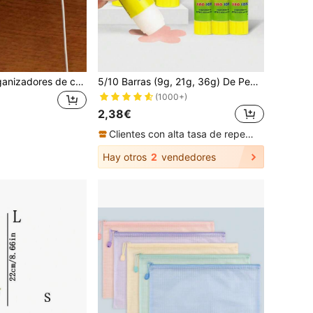
Set de 3 clips organizadores de cables de escritorio para gestión de cables de datos/auriculares/carga, soporte de cables para mesita de noche, vuelta al cole
5/10 Barras (9g, 21g, 36g) De Pegamento Sólido Super Fuerte - Secado Rápido, Alta Viscosidad, Adecuado Para Papel Y Manualidades, Un Elemento Esencial De Oficina, Suministros Escolares, Vuelta Al Colegio, Suministros Escolares
(1000+)
2,38€
Clientes con alta tasa de repetición
Hay otros
2
vendedores