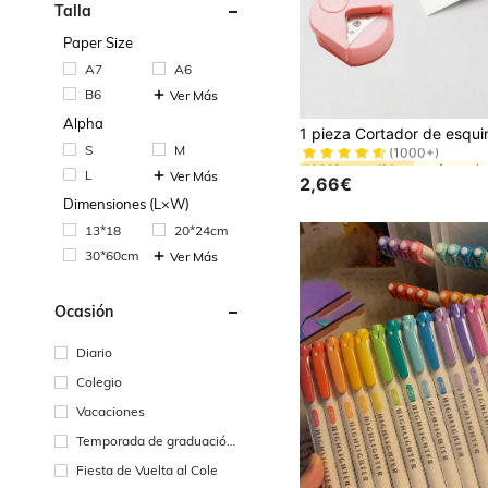
Talla
Paper Size
A7
A6
B6
Ver Más
#1 Más vendidos
Alpha
(1000+)
S
M
#1 Más vendidos
#1 Más vendidos
L
(1000+)
(1000+)
Ver Más
2,66€
#1 Más vendidos
Dimensiones (L×W)
(1000+)
13*18
20*24cm
30*60cm
Ver Más
Ocasión
Diario
Colegio
Vacaciones
Temporada de graduación/
comienzos
Fiesta de Vuelta al Cole