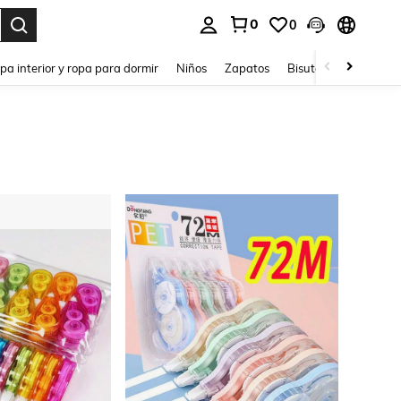
0
0
ar. Press Enter to select.
pa interior y ropa para dormir
Niños
Zapatos
Bisutería Y Accesorio