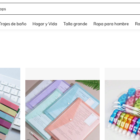
ops
and down arrow keys to navigate search Búsqueda Reciente and Buscar y Encontr
Trajes de baño
Hogar y Vida
Talla grande
Ropa para hombre
Ro