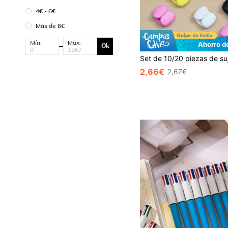
4€ - 6€
Más de 6€
Mín:
Máx:
Ahorro d
Ok
2,66€
2,67€