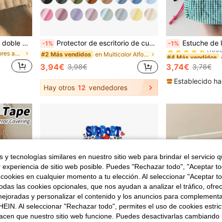
#4 Más vendidos
15 piezas Resaltadores de doble punta de 17 * 14 cm, marcador fluorescente de punta dual de color suave para colorear, subrayar y resaltar con punta gruesa y fina, de regreso a la escuela
Protector de escritorio de cuero, tapete de oficina, almohadilla de ratón grande, tablero de escritura, almohadilla de escritorio, tapete de mesa para arte de uñas, tapete de maquillaje, cuero PU antideslizante con estampado en negro, blanco, púrpura, rosa, gris, verde y azul, almohadilla para portátil, tapete de escritura impermeable para oficina y hogar
Estuche de lápices a cuadros de color contrastante, bolsa para lápices, estuche de almacenamiento suave básico, adecua
-1%
-1%
(100
en Marcadores acrílicos Marcadores y Resaltadores
en Multicolor Alfombrilla de ratón
#2 Más vendidos
#4 Más vendidos
#4 Más vendidos
(100
(100
3,94€
3,74€
3,98€
3,78€
#4 Más vendidos
(100
Establecido ha
Hay otros
12
vendedores
 y tecnologías similares en nuestro sitio web para brindar el servicio qu
r experiencia de sitio web posible. Puedes "Rechazar todo", "Aceptar t
 cookies en cualquier momento a tu elección. Al seleccionar "Aceptar to
das las cookies opcionales, que nos ayudan a analizar el tráfico, ofre
ejoradas y personalizar el contenido y los anuncios para complementa
EIN. Al seleccionar "Rechazar todo", permites el uso de cookies estri
acen que nuestro sitio web funcione. Puedes desactivarlas cambiando 