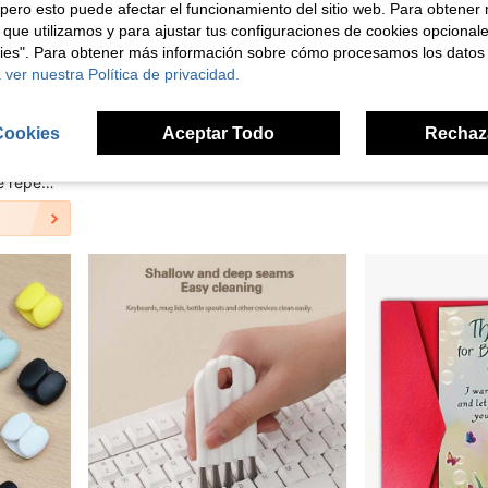
pero esto puede afectar el funcionamiento del sitio web. Para obtener
 que utilizamos y para ajustar tus configuraciones de cookies opcional
kies". Para obtener más información sobre cómo procesamos los datos
 ver nuestra Política de privacidad.
 útiles escolares, de vuelta a la escuela
1 pieza/2 piezas/3 piezas Parches de transferencia de calor con letras azules, planchables y lavables, aplicables para camisetas, jeans, suéteres, bolsos, almohadas, cojines. Reina
NEW
#1 Más vendidos
2,62€
Cookies
Aceptar Todo
Rechaz
3,55€
Clientes con alta tasa de repetición