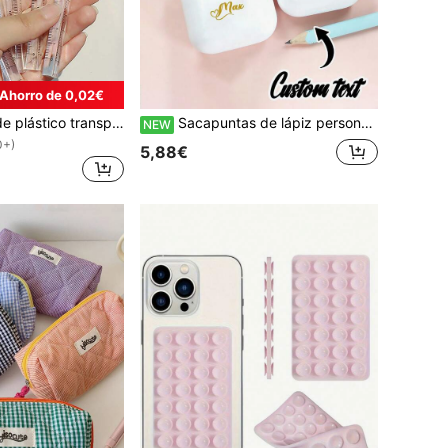
Ahorro de 0,02€
Regla triangular de plástico transparente de 15cm/20cm, Regla triangular 3D, Artículos de papelería para estudiantes de primer grado, Opciones de varios colores, Reglas, Vuelta al colegio
Sacapuntas de lápiz personalizable con nombre, sacapuntas manual de doble cabezal blanco personalizado, regalo de cumpleaños personalizable, regalo de Navidad, adecuado para hijo e hija
NEW
0+)
5,88€