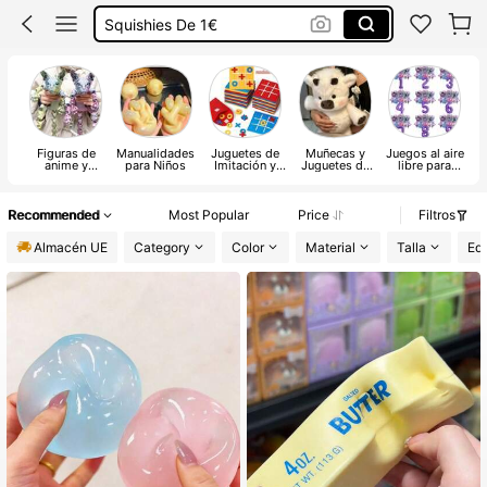
Juguetes
Bebe Reborn De Silicona
Squishies
Figuras de
Manualidades
Juguetes de
Muñecas y
Juegos al aire
anime y
para Niños
Imitación y
Juguetes de
libre para
juguetes de
Vestir para
Peluche para
niños
animales para
Niños
Niños
r
niños
Recommended
Most Popular
Price
Filtros
Almacén UE
Category
Color
Material
Talla
Ed