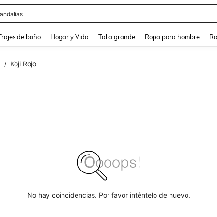
andalias
and down arrow keys to navigate search Búsqueda Reciente and Buscar y Encontr
Trajes de baño
Hogar y Vida
Talla grande
Ropa para hombre
Ro
s
Koji Rojo
/
No hay coincidencias. Por favor inténtelo de nuevo.