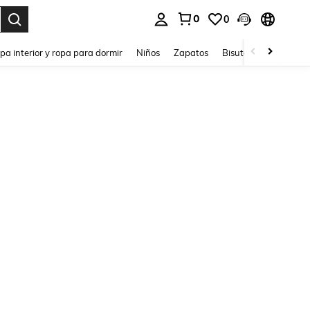
0
0
ar. Press Enter to select.
pa interior y ropa para dormir
Niños
Zapatos
Bisutería Y Accesorio