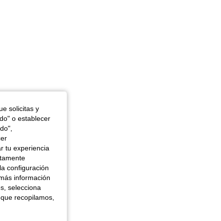
e solicitas y
odo" o establecer
do",
cer
r tu experiencia
ctamente
la configuración
 más información
es, selecciona
 que recopilamos,