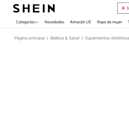
S
Use up 
Categorías
Novedades
Almacén UE
Ropa de mujer
Página principal
Belleza & Salud
Suplementos dietético
/
/