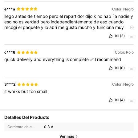
e***a
Color: Negro
llego
antes
de
tiempo
pero
el
repartidor
dijo
k
no
hab
í
a
nadie
y
eso
no
es
verdad
pero
independientemente
de
eso
cuando
recogi
el
paquete
y
lo
abri
me
gusto
mucho
y
funciona
muy
bien
Útil
(3)
c***8
Color: Rojo
quick
delivery
and
everything
is
complete
✅
l
recommend
Útil
(0)
3***2
Color: Negro
it
works
but
too
small
.
Útil
(4)
Detalles Del Producto
Corriente de entrada:
0.3 A
Ver más