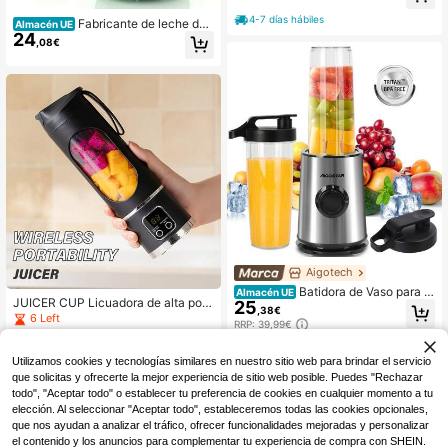
cos Xqueeze RetroJuice 600 Gree
n. 600W, Estilo Retro, Filtro de Acer
4-7 días hábiles
Fabricante de leche de
Almacén UE
o Inoxidable, Cono de Plástico, Pala
24
nueces de alta capacidad PANCER
nca para Extraer Pulpa, Antigoteo
,08€
KA - Operación con un solo toque, t
otalmente automático para hacer le
che de almendras, leche de soja, id
eal para bebidas vegetales caseras,
leche de avena y leche de coco - C
apacidad de 800ml, 220-240V, Artí
culo esencial de invierno PANCERK
A
Aigotech
Batidora de Vaso para Z
Almacén UE
JUICER CUP Licuadora de alta pote
25
umos, Batidos, Smoothies, 600W, 4
,38€
ncia, exprimidor inalámbrico para el
6 Left
Cuchillas de Acero Inoxidable, Inclu
RRP: 39,99€
hogar, mini licuadora y exprimidor p
ye 2 Botellas Deportivas Portátiles
14
,20€
ortátil recargable por USB - 3 modo
de 800ml y 2 Tapas, Acero Inoxidab
s, pantalla digital, 15.22 oz, fácil de l
le, Negro
Utilizamos cookies y tecnologías similares en nuestro sitio web para brindar el servicio
impiar, apto para viajes - Disfruta d
que solicitas y ofrecerte la mejor experiencia de sitio web posible. Puedes "Rechazar
e jugo fresco en cualquier momento
todo", "Aceptar todo" o establecer tu preferencia de cookies en cualquier momento a tu
y lugar
elección. Al seleccionar "Aceptar todo", estableceremos todas las cookies opcionales,
que nos ayudan a analizar el tráfico, ofrecer funcionalidades mejoradas y personalizar
el contenido y los anuncios para complementar tu experiencia de compra con SHEIN.