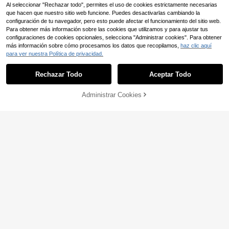
Al seleccionar "Rechazar todo", permites el uso de cookies estrictamente necesarias
Mostrar artículos similares con stock
que hacen que nuestro sitio web funcione. Puedes desactivarlas cambiando la
configuración de tu navegador, pero esto puede afectar el funcionamiento del sitio web.
Para obtener más información sobre las cookies que utilizamos y para ajustar tus
configuraciones de cookies opcionales, selecciona "Administrar cookies". Para obtener
más información sobre cómo procesamos los datos que recopilamos,
haz clic aquí
Ahorro de 3,57€
para ver nuestra Política de privacidad.
KLACK
Rechazar Todo
Aceptar Todo
Lo sentimos, este producto está agotado.
Licuadora con Molinillo
Almacén UE
Mesko Licuadora de sobremesa co
26
Klack 600W – Jarra de Cristal 1.5L |
54
n jarra de vidrio de 1.5L, 1200W, par
,78€
-11%
30,35€
,18€
2 Velocidades + Función Pulse | Bat
a batidos, 2 velocidades, triturado d
RRP: 69,90€
Administrar Cookies
AGOTADO
idora para Smoothies, Batidos y Mol
e hielo, función de pulso, 6 cuchilla
Est 3 días lab.
er Café
s de acero inoxidable, perilla ilumin
ada y panel de acero cepillado
Jocca Licuadora eléctri
Almacén UE
ca de 600W con palanca | Conos in
36 Left