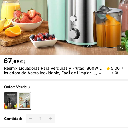
1/6
67
,68€
Reemix Licuadoras Para Verduras y Frutas, 800W L
5,00
icuadora de Acero Inoxidable, Fácil de Limpiar,
(19)
2 Modos de Velocidad, 65MM de Boca Ancha,
Pies Nondeslizantes, Cepillo Incluido (800, Vatios)
Color: Verde
Cantidad: